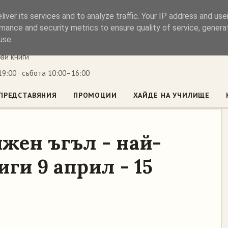
iver its services and to analyze traffic. Your IP address and us
ъл
mance and security metrics to ensure quality of service, gener
use.
ови книги
9:00 · събота 10:00–16:00
ПРЕДСТАВЯНИЯ
ПРОМОЦИИ
ХАЙДЕ НА УЧИЛИЩЕ
жен ъгъл - най-
ги 9 април - 15