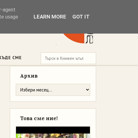
er-agent
LEARN MORE
GOT IT
ate usage
КЪДЕ СМЕ
Архив
Това сме ние!