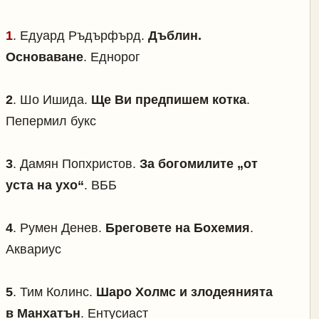
1
.
Едуард Ръдърфърд.
Дъблин.
Основаване
. Еднорог
2
.
Шо Ишида.
Ще Ви предпишем котка
.
Пепермил букс
3
.
Дамян Попхристов.
За богомилите „от
уста на ухо“
. ВББ
4
.
Румен Денев.
Бреговете на Бохемия
.
Аквариус
5
.
Тим Колинс.
Шаро Холмс и злодеянията
в Манхатън
. Ентусиаст