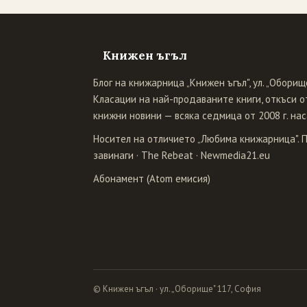
Книжен ъгъл
Блог на книжарница „Книжен ъгъл", ул. „Оборище
Класации на най-продаваните книги, откъси от
книжни новини — всяка седмица от 2008 г. нас
Носител на отличието „Любима книжарница". 
завинаги
·
The Rebeat
·
Newmedia21.eu
Абонамент (Atom емисия)
© Книжен ъгъл · ул. „Оборище" 117, София