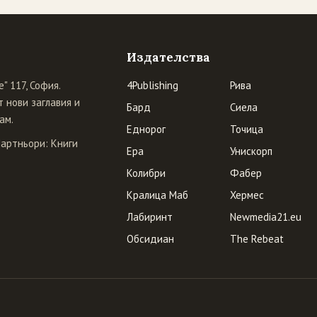
Издателства
" 117, София.
4Publishing
Рива
 нови заглавия и
Бард
Сиела
ам.
Еднорог
Точица
Партньори:
Книги
Ера
Унискорп
Колибри
Фабер
Кралица Маб
Хермес
Лабиринт
Newmedia21.eu
Обсидиан
The Rebeat