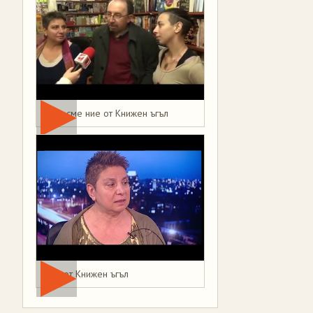
Това сме ние от Книжен ъгъл
Мая от Книжен ъгъл