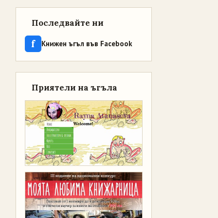
Последвайте ни
f
Книжен ъгъл във Facebook
Приятели на ъгъла