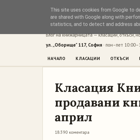
This site uses cookies from Google to del
Книжен ъг
are shared with Google along with perfor
statistics, and to detect and address ab
Блог на книжарницата — класации, откъси, н
ул. „Оборище" 117, София
· пон–пет 10:00–1
НАЧАЛО
КЛАСАЦИИ
ОТКЪСИ
Класация Кни
продавани кни
април
18:39
0 коментара