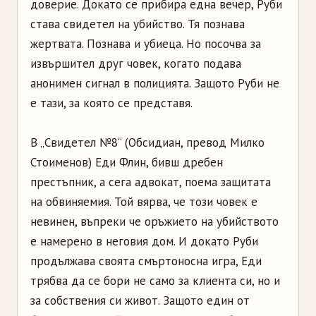
доверие. Докато се прибира една вечер, Руби
става свидетел на убийство. Тя познава
жертвата. Познава и убиеца. Но посочва за
извършител друг човек, когато подава
анонимен сигнал в полицията. Защото Руби не
е тази, за която се представя.
В „Свидетел №8“ (Обсидиан, превод Милко
Стоименов) Еди Флин, бивш дребен
престъпник, а сега адвокат, поема защитата
на обвиняемия. Той вярва, че този човек е
невинен, въпреки че оръжието на убийството
е намерено в неговия дом. И докато Руби
продължава своята смъртоносна игра, Еди
трябва да се бори не само за клиента си, но и
за собствения си живот. Защото един от