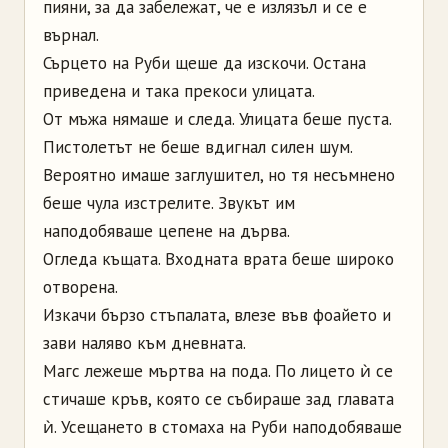
пияни, за да забележат, че е излязъл и се е
върнал.
Сърцето на Руби щеше да изскочи. Остана
приведена и така прекоси улицата.
От мъжа нямаше и следа. Улицата беше пуста.
Пистолетът не беше вдигнал силен шум.
Вероятно имаше заглушител, но тя несъмнено
беше чула изстрелите. Звукът им
наподобяваше цепене на дърва.
Огледа къщата. Входната врата беше широко
отворена.
Изкачи бързо стъпалата, влезе във фоайето и
зави наляво към дневната.
Магс лежеше мъртва на пода. По лицето ѝ се
стичаше кръв, която се събираше зад главата
ѝ. Усещането в стомаха на Руби наподобяваше