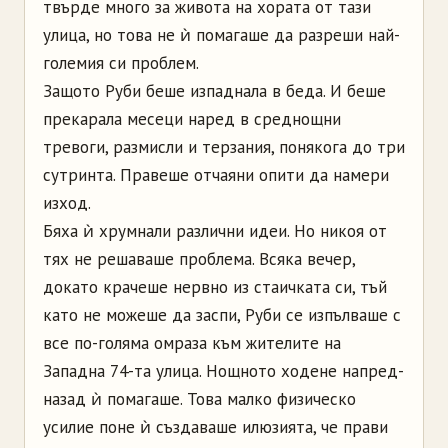
твърде много за живота на хората от тази
улица, но това не ѝ помагаше да разреши най-
големия си проблем.
Защото Руби беше изпаднала в беда. И беше
прекарала месеци наред в среднощни
тревоги, размисли и терзания, понякога до три
сутринта. Правеше отчаяни опити да намери
изход.
Бяха ѝ хрумнали различни идеи. Но никоя от
тях не решаваше проблема. Всяка вечер,
докато крачеше нервно из стаичката си, тъй
като не можеше да заспи, Руби се изпълваше с
все по-голяма омраза към жителите на
Западна 74-та улица. Нощното ходене напред-
назад ѝ помагаше. Това малко физическо
усилие поне ѝ създаваше илюзията, че прави