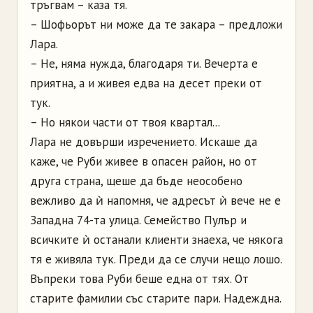
тръгвам – каза тя.
– Шофьорът ни може да те закара – предложи
Лара.
– Не, няма нужда, благодаря ти. Вечерта е
приятна, а и живея едва на десет преки от
тук.
– Но някои части от твоя квартал...
Лара не довърши изречението. Искаше да
каже, че Руби живее в опасен район, но от
друга страна, щеше да бъде неособено
вежливо да ѝ напомня, че адресът ѝ вече не е
Западна 74-та улица. Семейство Пулър и
всичките ѝ останали клиенти знаеха, че някога
тя е живяла тук. Преди да се случи нещо лошо.
Въпреки това Руби беше една от тях. От
старите фамилии със старите пари. Надеждна.