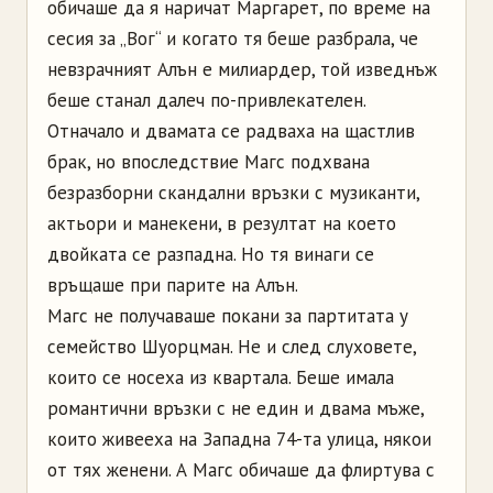
обичаше да я наричат Маргарет, по време на
сесия за „Вог“ и когато тя беше разбрала, че
невзрачният Алън е милиардер, той изведнъж
беше станал далеч по-привлекателен.
Отначало и двамата се радваха на щастлив
брак, но впоследствие Магс подхвана
безразборни скандални връзки с музиканти,
актьори и манекени, в резултат на което
двойката се разпадна. Но тя винаги се
връщаше при парите на Алън.
Магс не получаваше покани за партитата у
семейство Шуорцман. Не и след слуховете,
които се носеха из квартала. Беше имала
романтични връзки с не един и двама мъже,
които живееха на Западна 74-та улица, някои
от тях женени. А Магс обичаше да флиртува с