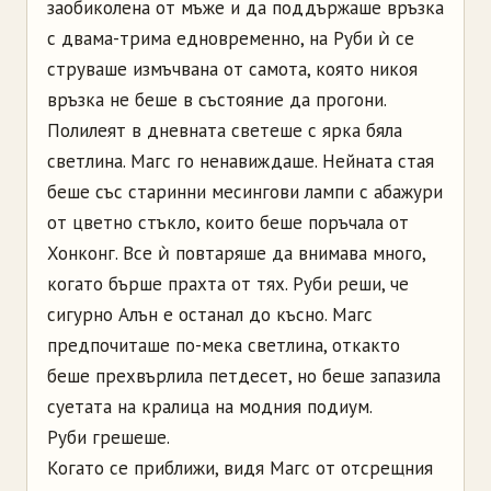
заобиколена от мъже и да поддържаше връзка
с двама-трима едновременно, на Руби ѝ се
струваше измъчвана от самота, която никоя
връзка не беше в състояние да прогони.
Полилеят в дневната светеше с ярка бяла
светлина. Магс го ненавиждаше. Нейната стая
беше със старинни месингови лампи с абажури
от цветно стъкло, които беше поръчала от
Хонконг. Все ѝ повтаряше да внимава много,
когато бърше прахта от тях. Руби реши, че
сигурно Алън е останал до късно. Магс
предпочиташе по-мека светлина, откакто
беше прехвърлила петдесет, но беше запазила
суетата на кралица на модния подиум.
Руби грешеше.
Когато се приближи, видя Магс от отсрещния