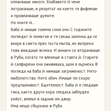
оплакваше някого. Хлабавото ѝ чене
потракваше, в резултат на което тя фъфлеше
и провлачваше думите.
Но очите ѝ...
Баба ѝ имаше големи сини очи. С годините
погледът ѝ помътня и тя сякаш започна да се
взира в света през гъста мъгла, но въпреки
това виждаше всичко. И винаги се вторачваше
в Руби, когато тя влезеше в стаята ѝ. Старите
ѝ сапфирени очи оживяваха, щом я зърнеха. В
погледа на баба ѝ нямаше загриженост. Нито
любопитство. Нито обич. Имаше по-скоро
предпазливост. Бдителност. Баба ѝ я гледаше
така, както други хора гледаха заблуден
койот, влязъл в задния им двор.
Има нещо сбъркано в Руби.