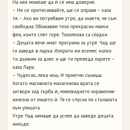
На нея можеше да ѝ се има доверие.
– Не се притеснявайте, ще се оправя – каза
тя. – Ако ви потрябвам утре, да знаете, че съм
свободна. Обожавам тези прекрасни малки
феи, които спят горе. Тооолкова са сладки.
– Децата вече имат програма за утре. Чад ще
ги заведе в парка. Изпрати ми есемес колко
ти дължим за днес и ще ти преведа парите –
каза Лара.
– Чудесно, лека нощ. И приятни сънища.
Когато масивната махагонова врата се
затвори зад гърба ѝ, миловидното изражение
изчезна от лицето ѝ. Тя се спусна по стъпалата
към улицата.
Утре Чад нямаше да успее да заведе децата
никъде.