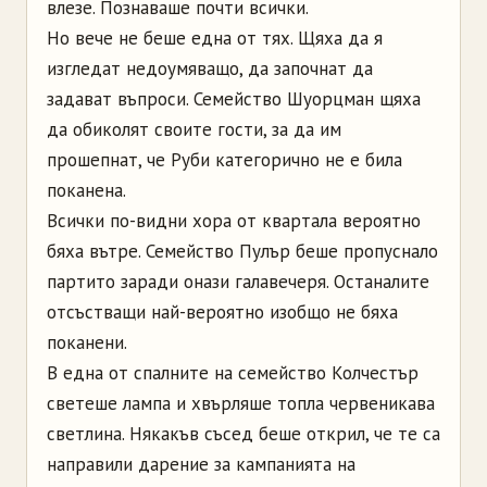
влезе. Познаваше почти всички.
Но вече не беше една от тях. Щяха да я
изгледат недоумяващо, да започнат да
задават въпроси. Семейство Шуорцман щяха
да обиколят своите гости, за да им
прошепнат, че Руби категорично не е била
поканена.
Всички по-видни хора от квартала вероятно
бяха вътре. Семейство Пулър беше пропуснало
партито заради онази галавечеря. Останалите
отсъстващи най-вероятно изобщо не бяха
поканени.
В една от спалните на семейство Колчестър
светеше лампа и хвърляше топла червеникава
светлина. Някакъв съсед беше открил, че те са
направили дарение за кампанията на