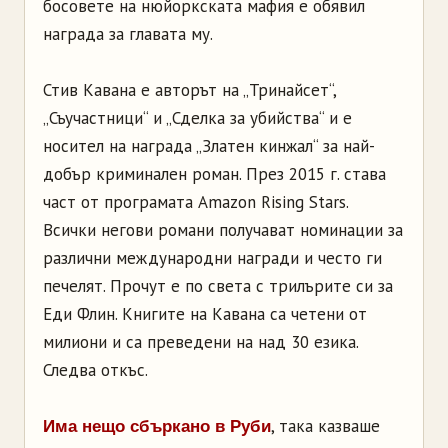
босовете на нюйоркската мафия е обявил
награда за главата му.
Стив Кавана е авторът на „Тринайсет“,
„Съучастници“ и „Сделка за убийства“ и е
носител на награда „Златен кинжал“ за най-
добър криминален роман. През 2015 г. става
част от програмата Amazon Rising Stars.
Всички негови романи получават номинации за
различни международни награди и често ги
печелят. Прочут е по света с трилърите си за
Еди Флин. Книгите на Кавана са четени от
милиони и са преведени на над 30 езика.
Следва откъс.
, така казваше
Има нещо сбъркано в Руби