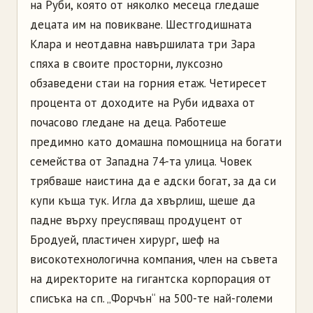
на Руби, която от няколко месеца гледаше
децата им на повикване. Шестгодишната
Клара и неотдавна навършилата три Зара
спяха в своите просторни, луксозно
обзаведени стаи на горния етаж.
Четиресет
процента от доходите на Руби идваха от
почасово гледане на деца. Работеше
предимно като домашна помощница на богати
семейства от Западна 74-та улица. Човек
трябваше наистина да е адски богат, за да си
купи къща тук. Игла да хвърлиш, щеше да
падне върху преуспяващ продуцент от
Бродуей, пластичен хирург, шеф на
високотехнологична компания, член на съвета
на директорите на гигантска корпорация от
списъка на сп. „Форчън“ на 500-те най-големи