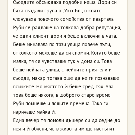
Съседите обсъждаха подобни неща. Дори си
бяха създали група в „УотсЪп“, в която
членуваха повечето семейства от квартала.
Руби се радваше на толкова добра репутация,
че един клиент дори я беше включил в чата.
Беше минавала по тази улица повече пъти,
отколкото можеше да си спомни. Когато беше
малка, тя сe чувстваше тук у дома си. Това
беше нейната улица, с нейните приятели и
съседи, макар тогава още да не ги познаваше
всичките. Но мястото ѝ беше сред тях. Ала
това беше някога, в доброто старо време.
Руби помнеше и лошите времена. Така ги
наричаше майка ѝ.
Една вечер тя помоли дъщеря си да седне до
нея и ѝ обясни, че в живота им ще настъпят