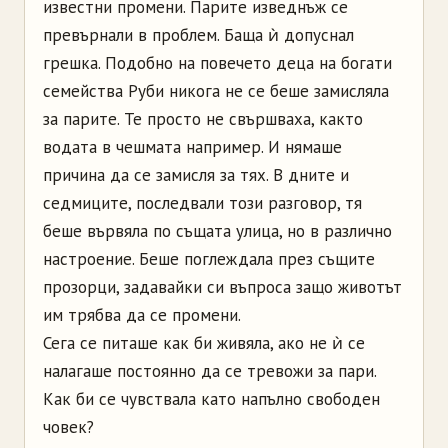
известни промени. Парите изведнъж се
превърнали в проблем. Баща ѝ допуснал
грешка. Подобно на повечето деца на богати
семейства Руби никога не се беше замисляла
за парите. Те просто не свършваха, както
водата в чешмата например. И нямаше
причина да се замисля за тях. В дните и
седмиците, последвали този разговор, тя
беше вървяла по същата улица, но в различно
настроение. Беше поглеждала през същите
прозорци, задавайки си въпроса защо животът
им трябва да се промени.
Сега се питаше как би живяла, ако не ѝ се
налагаше постоянно да се тревожи за пари.
Как би се чувствала като напълно свободен
човек?