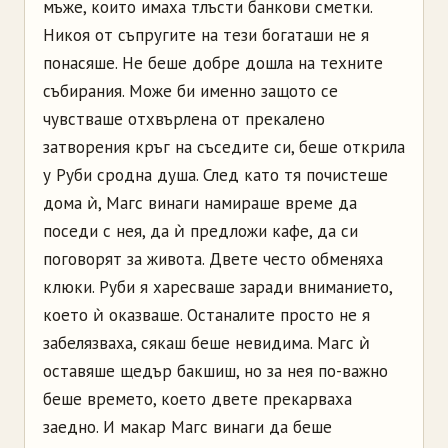
мъже, които имаха тлъсти банкови сметки.
Никоя от съпругите на тези богаташи не я
понасяше. Не беше добре дошла на техните
събирания. Може би именно защото се
чувстваше отхвърлена от прекалено
затворения кръг на съседите си, беше открила
у Руби сродна душа. След като тя почистеше
дома ѝ, Магс винаги намираше време да
поседи с нея, да ѝ предложи кафе, да си
поговорят за живота. Двете често обменяха
клюки. Руби я харесваше заради вниманието,
което ѝ оказваше. Останалите просто не я
забелязваха, сякаш беше невидима. Магс ѝ
оставяше щедър бакшиш, но за нея по-важно
беше времето, което двете прекарваха
заедно. И макар Магс винаги да беше