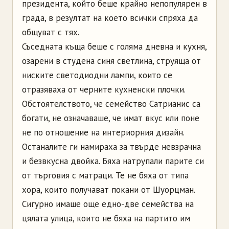
президента, който беше крайно непопулярен в
града, в резултат на което всички спряха да
общуват с тях.
Съседната къща беше с голяма дневна и кухня,
озарени в студена синя светлина, струяща от
ниските светодиодни лампи, които се
отразяваха от черните кухненски плочки.
Обстоятелството, че семейство Сатрианис са
богати, не означаваше, че имат вкус или поне
не по отношение на интериорния дизайн.
Останалите ги намираха за твърде невзрачна
и безвкусна двойка. Бяха натрупали парите си
от търговия с матраци. Те не бяха от типа
хора, които получават покани от Шуорцман.
Сигурно имаше още едно-две семейства на
цялата улица, които не бяха на партито им