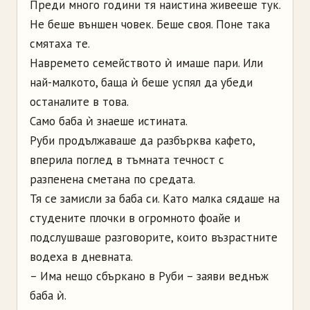
Преди много години тя наистина живееше тук.
Не беше външен човек. Беше своя. Поне така
смятаха те.
Навремето семейството ѝ имаше пари. Или
най-малкото, баща ѝ беше успял да убеди
останалите в това.
Само баба ѝ знаеше истината.
Руби продължаваше да разбърква кафето,
вперила поглед в тъмната течност с
разпенена сметана по средата.
Тя се замисли за баба си. Като малка сядаше на
студените плочки в огромното фоайе и
подслушваше разговорите, които възрастните
водеха в дневната.
– Има нещо сбъркано в Руби – заяви веднъж
баба ѝ.