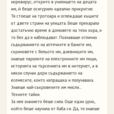
норовирус, открито в училището на децата
им, ѝ беше осигурило идеално прикритие.
Тя стоеше на тротоара и оглеждаше къщите
от двете страни на улицата. Беше прекарала
достатъчно време в домовете на тези хора, и
то без да я наблюдават. Познаваше отлично
съдържанието на аптечките в баните им,
скриновете с бельото им, дневниците им,
знаеше паролите на електронните им пощи,
историята на търсенията им в интернет, а в
някои случаи дори съдържанието на
есемесите, които изпращаха и получаваха.
Знаеше най-съкровените им мисли...
Техните тайни.
За нея знанието беше сила. Още един урок,
който беше научила от баба си. Да, тя знаеше