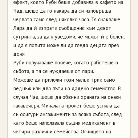
ефект, което Руби беше добавила в кафето на
Чад, щеше да го накара да си изповръща
червата само след няколко часа. Тя очакваше
Лара да ѝ изпрати съобщение към девет
сутринта, за да я уведоми, че мъжът ѝ е болен,
и да я попита може ли да гледа децата през
деня.
Руби получаваше повече, когато работеше в
събота, а тя се нуждаеше от пари.
Можеше да приложи този малък трик само
веднъж или два пъти на дадено семейство. В
случая Чад щеше да обвини храната на онази
галавечеря. Миналата пролет беше успяла да
си осигури ангажименти за всяка събота, след
като беше използвала същия медикамент в
четири различни семейства. Огнището на