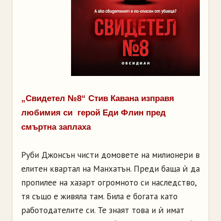
„Свидетел №8“ Стив Кавана изправя
любимия си герой Еди Флин пред
смъртна заплаха
Руби Джонсън чисти домовете на милионери в
елитен квартал на Манхатън. Преди баща ѝ да
пропилее на хазарт огромното си наследство,
тя също е живяла там. Била е богата като
работодателите си. Те знаят това и ѝ имат