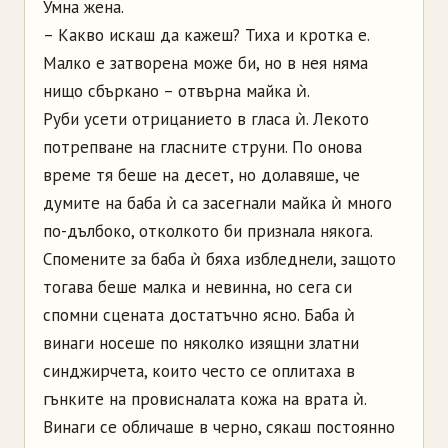
Умна жена.
– Какво искаш да кажеш? Тиха и кротка е.
Малко е затворена може би, но в нея няма
нищо сбъркано – отвърна майка ѝ.
Руби усети отрицанието в гласа ѝ. Лекото
потрепване на гласните струни. По онова
време тя беше на десет, но долавяше, че
думите на баба ѝ са засегнали майка ѝ много
по-дълбоко, отколкото би признала някога.
Спомените за баба ѝ бяха избледнели, защото
тогава беше малка и невинна, но сега си
спомни сцената достатъчно ясно. Баба ѝ
винаги носеше по няколко изящни златни
синджирчета, които често се оплитаха в
гънките на провисналата кожа на врата ѝ.
Винаги се обличаше в черно, сякаш постоянно