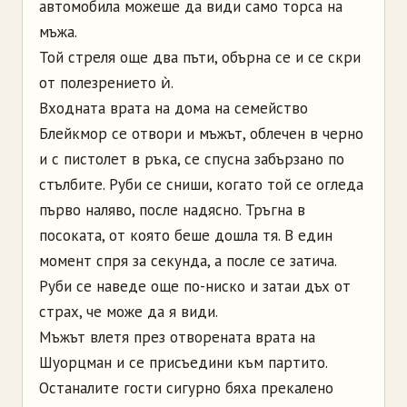
автомобила можеше да види само торса на
мъжа.
Той стреля още два пъти, обърна се и се скри
от полезрението ѝ.
Входната врата на дома на семейство
Блейкмор се отвори и мъжът, облечен в черно
и с пистолет в ръка, се спусна забързано по
стълбите. Руби се сниши, когато той се огледа
първо наляво, после надясно. Тръгна в
посоката, от която беше дошла тя. В един
момент спря за секунда, а после се затича.
Руби се наведе още по-ниско и затаи дъх от
страх, че може да я види.
Мъжът влетя през отворената врата на
Шуорцман и се присъедини към партито.
Останалите гости сигурно бяха прекалено