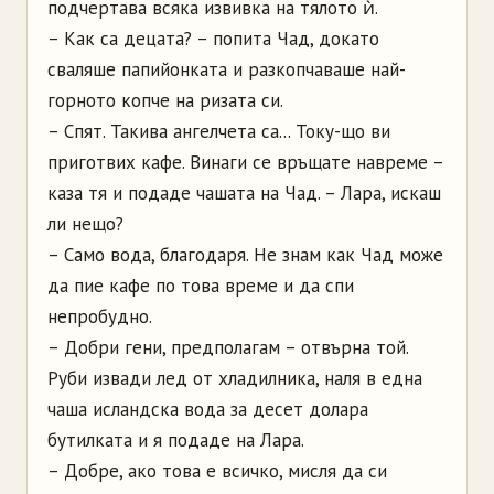
подчертава всяка извивка на тялото ѝ.
– Как са децата? – попита Чад, докато
сваляше папийонката и разкопчаваше най-
горното копче на ризата си.
– Спят. Такива ангелчета са... Току-що ви
приготвих кафе. Винаги се връщате навреме –
каза тя и подаде чашата на Чад. – Лара, искаш
ли нещо?
– Само вода, благодаря. Не знам как Чад може
да пие кафе по това време и да спи
непробудно.
– Добри гени, предполагам – отвърна той.
Руби извади лед от хладилника, наля в една
чаша исландска вода за десет долара
бутилката и я подаде на Лара.
– Добре, ако това е всичко, мисля да си