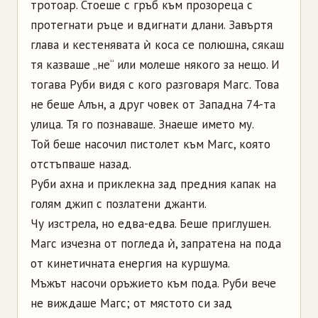
тротоар. Стоеше с гръб към прозореца с
протегнати ръце и вдигнати длани. Завъртя
глава и кестенявата ѝ коса се полюшна, сякаш
тя казваше „не“ или молеше някого за нещо. И
тогава Руби видя с кого разговаря Магс. Това
не беше Алън, а друг човек от Западна 74-та
улица. Тя го познаваше. Знаеше името му.
Той беше насочил пистолет към Магс, която
отстъпваше назад.
Руби ахна и приклекна зад предния капак на
голям джип с позлатени джанти.
Чу изстрела, но едва-едва. Беше приглушен.
Магс изчезна от погледа ѝ, запратена на пода
от кинетичната енергия на куршума.
Мъжът насочи оръжието към пода. Руби вече
не виждаше Магс; от мястото си зад