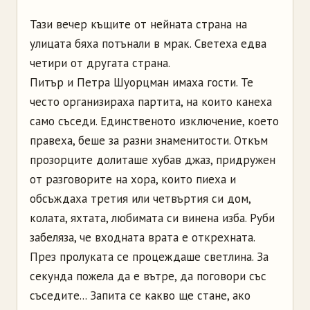
Тази вечер къщите от нейната страна на
улицата бяха потънали в мрак. Светеха едва
четири от другата страна.
Питър и Петра Шуорцман имаха гости. Те
често организираха партита, на които канеха
само съседи. Единственото изключение, което
правеха, беше за разни знаменитости. Откъм
прозорците долиташе хубав джаз, придружен
от разговорите на хора, които пиеха и
обсъждаха третия или четвъртия си дом,
колата, яхтата, любимата си винена изба. Руби
забеляза, че входната врата е открехната.
През пролуката се процеждаше светлина. За
секунда пожела да е вътре, да поговори със
съседите... Запита се какво ще стане, ако