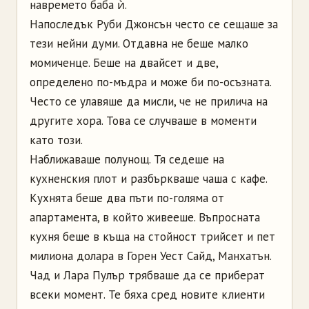
навремето баба ѝ.
Напоследък Руби Джонсън често се сещаше за
тези нейни думи. Отдавна не беше малко
момиченце. Беше на двайсет и две,
определено по-мъдра и може би по-осъзната.
Често се улавяше да мисли, че не прилича на
другите хора. Това се случваше в моменти
като този.
Наближаваше полунощ. Тя седеше на
кухненския плот и разбъркваше чаша с кафе.
Кухнята беше два пъти по-голяма от
апартамента, в който живееше. Въпросната
кухня беше в къща на стойност трийсет и пет
милиона долара в Горен Уест Сайд, Манхатън.
Чад и Лара Пулър трябваше да се приберат
всеки момент. Те бяха сред новите клиенти