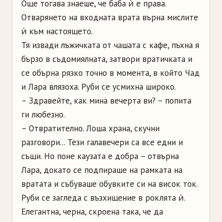
Още тогава знаеше, че баба ѝ е права.
Отварянето на входната врата върна мислите
ѝ към настоящето.
Тя извади лъжичката от чашата с кафе, пъхна я
бързо в съдомиялната, затвори вратичката и
се обърна рязко точно в момента, в който Чад
и Лара влязоха. Руби се усмихна широко.
– Здравейте, как мина вечерта ви? – попита
ги любезно.
– Отвратително. Лоша храна, скучни
разговори... Тези галавечери са все едни и
същи. Но поне каузата е добра – отвърна
Лара, докато се подпираше на рамката на
вратата и събуваше обувките си на висок ток.
Руби се загледа с възхищение в роклята ѝ.
Елегантна, черна, скроена така, че да