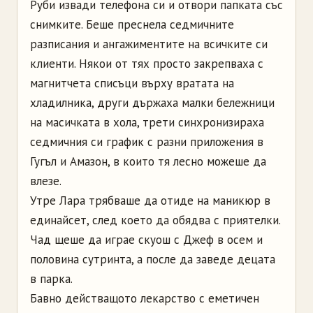
Руби извади телефона си и отвори папката със
снимките. Беше преснела седмичните
разписания и ангажиментите на всичките си
клиенти. Някои от тях просто закрепваха с
магнитчета списъци върху вратата на
хладилника, други държаха малки бележници
на масичката в хола, трети синхронизираха
седмичния си график с разни приложения в
Гугъл и Амазон, в които тя лесно можеше да
влезе.
Утре Лара трябваше да отиде на маникюр в
единайсет, след което да обядва с приятелки.
Чад щеше да играе скуош с Джеф в осем и
половина сутринта, а после да заведе децата
в парка.
Бавно действащото лекарство с еметичен