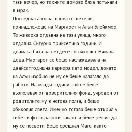
тази вечер, но техните домове бяха потънали
в мрак.
Последната къща, в която светеше,
принадлежеше на Маргарет и Алън Блейкмор.
Те живееха отдавна на тази улица, много
отдавна. Сигурно трийсетина години. И
двамата бяха на петдесет и няколко. Нямаха
деца. Маргарет се беше наслаждавала на
двайсетгодишна кариера като модел, докато
на Алън изобщо не му се беше налагало да
работи. На млади години той се беше
възползвал от доверителния фонд, учреден от
родителите му в негова полза, и беше
обиколил света. Именно тогава беше открил у
себе си фотографски талант и беше решил да
му се посвети. Беше срещнал Магс, както