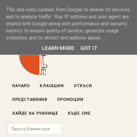
Книжен ъгъл
This site uses cookies from Google to deliver its services
and to analyze traffic. Your IP address and user-agent are
shared with Google along with performance and security
Блог на книжарницата — класации, откъси, нови книги
metrics to ensure quality of service, generate usage
ул. „Оборище" 117, София
· пон–пет 10:00–19:00 ·
statistics, and to detect and address abuse.
събота 10:00–16:00
LEARN MORE
GOT IT
НАЧАЛО
КЛАСАЦИИ
ОТКЪСИ
ПРЕДСТАВЯНИЯ
ПРОМОЦИИ
ХАЙДЕ НА УЧИЛИЩЕ
КЪДЕ СМЕ