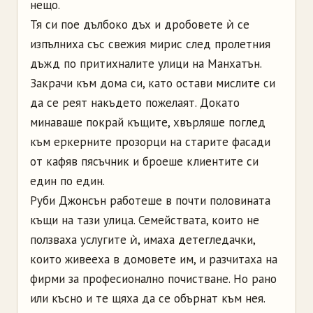
нещо.
Тя си пое дълбоко дъх и дробовете ѝ се
изпълниха със свежия мирис след пролетния
дъжд по притихналите улици на Манхатън.
Закрачи към дома си, като остави мислите си
да се реят накъдето пожелаят. Докато
минаваше покрай къщите, хвърляше поглед
към еркерните прозорци на старите фасади
от кафяв пясъчник и броеше клиентите си
един по един.
Руби Джонсън работеше в почти половината
къщи на тази улица. Семействата, които не
ползваха услугите ѝ, имаха детегледачки,
които живееха в домовете им, и разчитаха на
фирми за професионално почистване. Но рано
или късно и те щяха да се обърнат към нея.