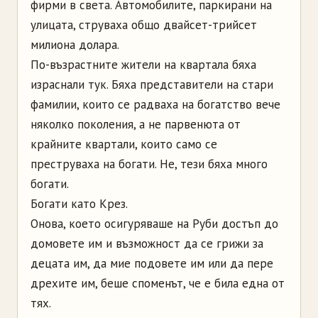
фирми в света. Автомобилите, паркирани на
улицата, струваха общо двайсет-трийсет
милиона долара.
По-възрастните жители на квартала бяха
израснали тук. Бяха представители на стари
фамилии, които се радваха на богатство вече
няколко поколения, а не парвенюта от
крайните квартали, които само се
преструваха на богати. Не, тези бяха много
богати.
Богати като Крез.
Онова, което осигуряваше на Руби достъп до
домовете им и възможност да се грижи за
децата им, да мие подовете им или да пере
дрехите им, беше споменът, че е била една от
тях.