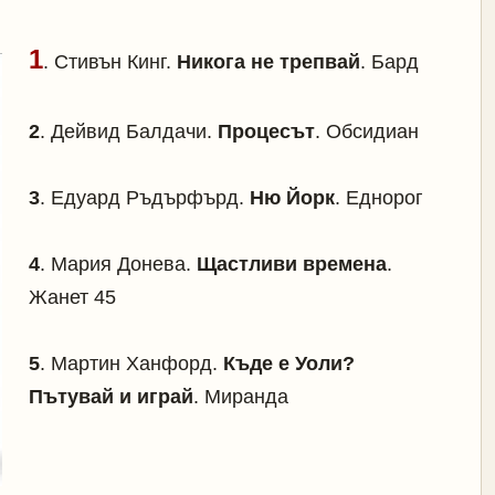
1
.
Стивън Кинг.
Никога не трепвай
. Бард
2
.
Дейвид Балдачи.
Процесът
. Обсидиан
3
.
Едуард Ръдърфърд.
Ню Йорк
. Еднорог
4
.
Мария Донева.
Щастливи времена
.
Жанет 45
5
.
Мартин Ханфорд.
Къде е Уоли?
Пътувай и играй
. Миранда