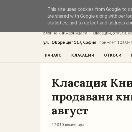
This site uses cookies from Google to del
Книжен ъг
are shared with Google along with perfor
statistics, and to detect and address ab
Блог на книжарницата — класации, откъси, н
ул. „Оборище" 117, София
· пон–пет 10:00–1
НАЧАЛО
КЛАСАЦИИ
ОТКЪСИ
Класация Кни
продавани кни
август
17:03
0 коментара