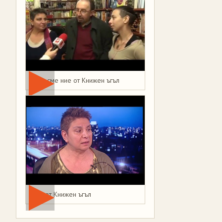
Това сме ние от Книжен ъгъл
Мая от Книжен ъгъл