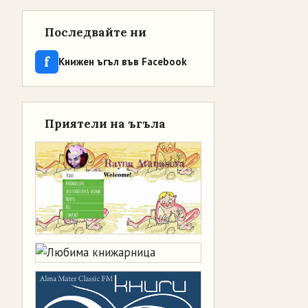
Последвайте ни
f
Книжен ъгъл във Facebook
Приятели на ъгъла