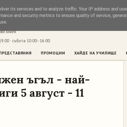
iver its services and to analyze traffic. Your IP address and us
ъл
mance and security metrics to ensure quality of service, gener
use.
ови книги
9:00 · събота 10:00–16:00
ПРЕДСТАВЯНИЯ
ПРОМОЦИИ
ХАЙДЕ НА УЧИЛИЩЕ
жен ъгъл - най-
ги 5 август - 11