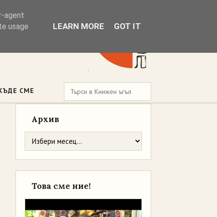
er-agent
LEARN MORE
GOT IT
ate usage
КЪДЕ СМЕ
Архив
Това сме ние!