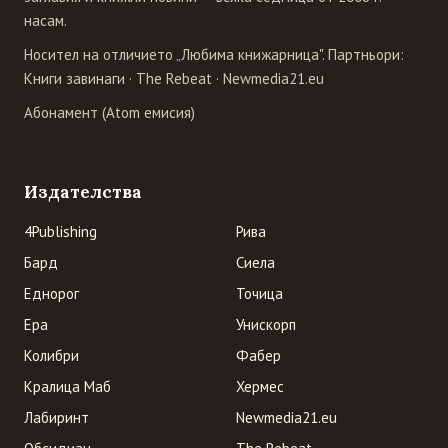
насам.
Носител на отличието „Любима книжарница". Партньори:
Книги завинаги
·
The Rebeat
·
Newmedia21.eu
Абонамент (Atom емисия)
Издателства
4Publishing
Рива
Бард
Сиела
Еднорог
Точица
Ера
Унискорп
Колибри
Фабер
Кралица Маб
Хермес
Лабиринт
Newmedia21.eu