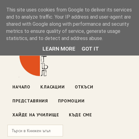
Книжен ъгъл
This site uses cookies from Google to deliver its services
and to analyze traffic. Your IP address and user-agent are
shared with Google along with performance and security
Блог на книжарницата — класации, откъси, нови книги
metrics to ensure quality of service, generate usage
ул. „Оборище" 117, София
· пон–пет 10:00–19:00 ·
statistics, and to detect and address abuse.
събота 10:00–16:00
LEARN MORE
GOT IT
НАЧАЛО
КЛАСАЦИИ
ОТКЪСИ
ПРЕДСТАВЯНИЯ
ПРОМОЦИИ
ХАЙДЕ НА УЧИЛИЩЕ
КЪДЕ СМЕ