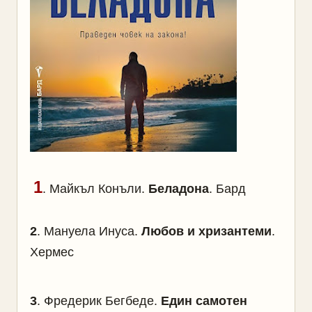
1
.
Майкъл Конъли.
Беладона
. Бард
2
.
Мануела Инуса.
Любов и хризантеми
.
Хермес
3
.
Фредерик Бегбеде.
Един самотен