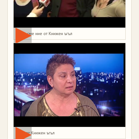
Това сме ние от Книжен ъгъл
Мая от Книжен ъгъл