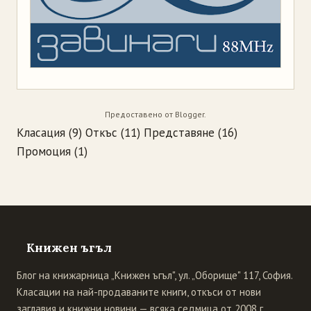
Предоставено от
Blogger
.
Класация
(9)
Откъс
(11)
Представяне
(16)
Промоция
(1)
Книжен ъгъл
Блог на книжарница „Книжен ъгъл", ул. „Оборище" 117, София.
Класации на най-продаваните книги, откъси от нови
заглавия и книжни новини — всяка седмица от 2008 г.