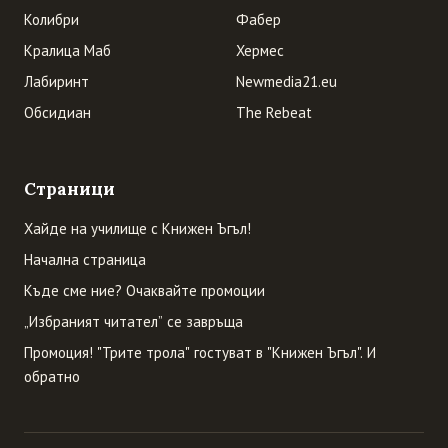
Колибри
Фабер
Кралица Маб
Хермес
Лабиринт
Newmedia21.eu
Обсидиан
The Rebeat
Страници
Хайде на училище с Книжен Ъгъл!
Начална страница
Къде сме ние? Очаквайте промоции
„Избраният читател” се завръща
Промоция! "Трите трола" гостуват в "Книжен Ъгъл". И
обратно