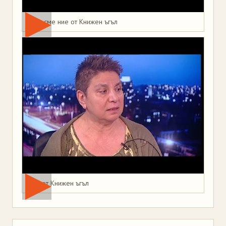
Това сме ние от Книжен ъгъл
Мая от Книжен ъгъл