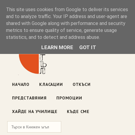
Книжен ъгъл
This site uses cookies from Google to deliver its services
and to analyze traffic. Your IP address and user-agent are
shared with Google along with performance and security
Блог на книжарницата — класации, откъси, нови книги
metrics to ensure quality of service, generate usage
ул. „Оборище" 117, София
· пон–пет 10:00–19:00 ·
statistics, and to detect and address abuse.
събота 10:00–16:00
LEARN MORE
GOT IT
НАЧАЛО
КЛАСАЦИИ
ОТКЪСИ
ПРЕДСТАВЯНИЯ
ПРОМОЦИИ
ХАЙДЕ НА УЧИЛИЩЕ
КЪДЕ СМЕ