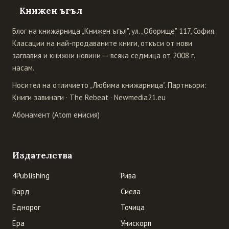
Книжен ъгъл
Блог на книжарница „Книжен ъгъл", ул. „Оборище" 117, София.
Класации на най-продаваните книги, откъси от нови
заглавия и книжни новини — всяка седмица от 2008 г.
насам.
Носител на отличието „Любима книжарница". Партньори:
Книги завинаги
·
The Rebeat
·
Newmedia21.eu
Абонамент (Atom емисия)
Издателства
4Publishing
Рива
Бард
Сиела
Еднорог
Точица
Ера
Унискорп