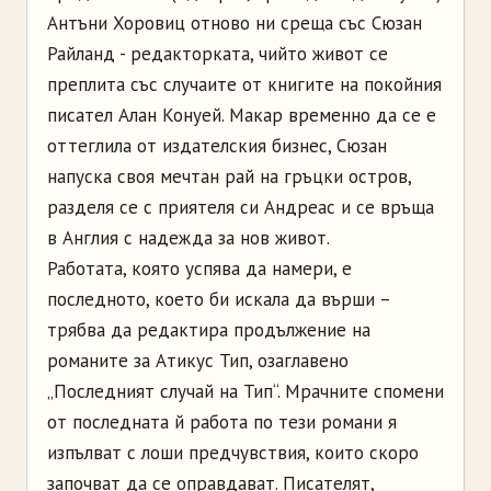
Антъни Хоровиц отново ни среща със Сюзан
Райланд - редакторката, чийто живот се
преплита със случаите от книгите на покойния
писател Алан Конуей. Макар временно да се е
оттеглила от издателския бизнес, Сюзан
напуска своя мечтан рай на гръцки остров,
разделя се с приятеля си Андреас и се връща
в Англия с надежда за нов живот.
Работата, която успява да намери, е
последното, което би искала да върши –
трябва да редактира продължение на
романите за Атикус Тип, озаглавено
„Последният случай на Тип“. Мрачните спомени
от последната й работа по тези романи я
изпълват с лоши предчувствия, които скоро
започват да се оправдават. Писателят,