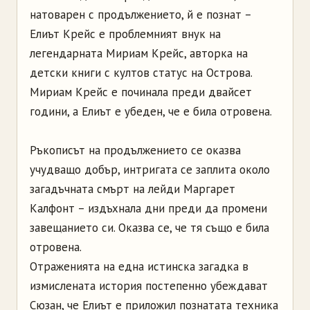
натоварен с продължението, й е познат –
Елиът Крейс е проблемният внук на
легендарната Мириам Крейс, авторка на
детски книги с култов статус на Острова.
Мириам Крейс е починала преди двайсет
години, а Елиът е убеден, че е била отровена.
Ръкописът на продължението се оказва
учудващо добър, интригата се заплита около
загадъчната смърт на лейди Маргарет
Калфонт – издъхнала дни преди да промени
завещанието си. Оказва се, че тя също е била
отровена.
Отраженията на една истинска загадка в
измислената история постепенно убеждават
Сюзан, че Елиът е приложил познатата техника