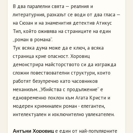
В два паралелни свята — реалния и
литературния, разказът се води от два гласа —
на Сюзан и на знаменития детектив Атикус
Тип, който оживява на страниците на един
„роман в романа“.
Тук всяка дума може да е ключ, а всяка
страница крие опасност. Хоровиц
демонстрира майсторството си да изгражда
сложни повествователни структури, които
работят безупречно като часовников
механизъм. „Убийства с продължение“ е
едновременно поклон към Агата Кристи и
модерен криминален роман - елегантен,
интелектуален и изключително увлекателен.
е един от най-популярните
Антъни Хоровиц