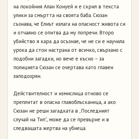
на покойния Алан Конуей и е скрил в текста
улики за смъртта на своята баба. Сюзан
съзнава, че Елиът излага на опасност живота си
и отчаяно се опитва да му попречи. Второ
убийство я кара да осъзнае, че не си е научила
урока да стои настрана от всичко, свързано с
подобни загадки, но вече е късно – за
полицията Сюзан се очертава като главен
заподозрян.
Действителност и измислица отново се
преплитат в опасна главоблъсканица, а ако
Сюзан не реши загадката в „Последният
случай на Тип“, може да се превърне и в
следващата жертва на убиеца.