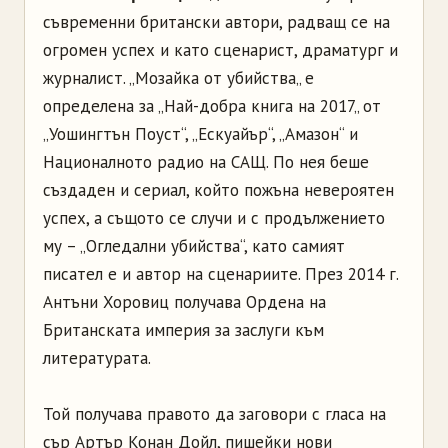
съвременни британски автори, радващ се на
огромен успех и като сценарист, драматург и
журналист. „Мозайка от убийства„ е
определена за „Най-добра книга на 2017„ от
„Уошингтън Поуст“, „Ескуайър“, „Амазон“ и
Националното радио на САЩ. По нея беше
създаден и сериал, който пожъна невероятен
успех, а същото се случи и с продължението
му – „Огледални убийства“, като самият
писател е и автор на сценариите. През 2014 г.
Антъни Хоровиц получава Ордена на
Британската империя за заслуги към
литературата.
Той получава правото да заговори с гласа на
сър Артър Конан Дойл, пишейки нови