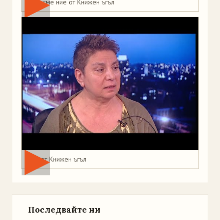
Това сме ние от Книжен ъгъл
Мая от Книжен ъгъл
Последвайте ни