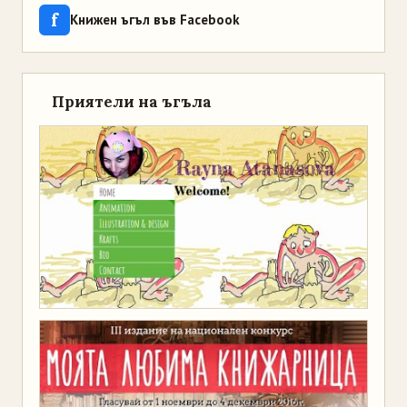
f
Книжен ъгъл във Facebook
Приятели на ъгъла