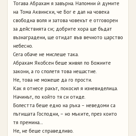
Тогава Абрахам я завърна. Напомни ѝ думите
на Тома Аквински, че Бог е дал на човека
свободна воля и затова човекът е отговорен
за действията си; добрите хора ще бъдат
възнаградени, ще отидат във вечното царство
небесно.
Сега обаче не мислеше така.
Абрахам Якобсен беше живял по Божиите
закони, а го сполетя това нещастие.
Не, това не можеше да го прости.
Как я отнесе ракът, покосил я изневиделица.
Начинът, по който тя си отиде.
Болестта беше едно на ръка – неведоми са
пътищата Господни, – но мъките, през които
тя премина...
Не, не беше справедливо.