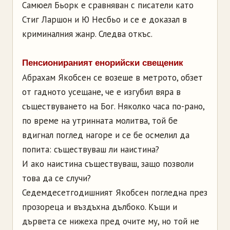
Самюел Бьорк е сравняван с писатели като
Стиг Ларшон и Ю Несбьо и се е доказал в
криминалния жанр. Следва откъс.
Пенсионираният енорийски свещеник
Абрахам Якобсен се возеше в метрото, обзет
от гадното усещане, че е изгубил вяра в
съществуването на Бог. Няколко часа по-рано,
по време на утринната молитва, той бе
вдигнал поглед нагоре и се бе осмелил да
попита: съществуваш ли наистина?
И ако наистина съществуваш, защо позволи
това да се случи?
Седемдесетгодишният Якобсен погледна през
прозореца и въздъхна дълбоко. Къщи и
дървета се нижеха пред очите му, но той не