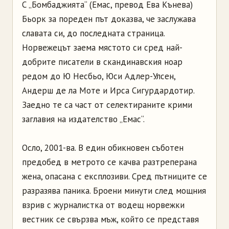
С „Бомбаджията“ (Емас, превод Ева Кънева)
Бьорк за пореден път доказва, че заслужава
славата си, до последната страница.
Норвежецът заема мястото си сред най-
добрите писатели в скандинавския ноар
редом до Ю Несбьо, Юси Адлер-Улсен,
Андерш де ла Моте и Ирса Сигурдардотир.
Заедно те са част от селектираните крими
заглавия на издателство „Емас“.
Осло, 2001-ва. В един обикновен съботен
предобед в метрото се качва разтреперана
жена, опасана с експлозиви. Сред пътниците се
разразява паника. Броени минути след мощния
взрив с журналистка от водещ норвежки
вестник се свързва мъж, който се представя