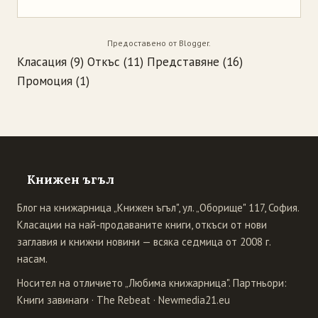
Предоставено от
Blogger
.
Класация
(9)
Откъс
(11)
Представяне
(16)
Промоция
(1)
Книжен ъгъл
Блог на книжарница „Книжен ъгъл", ул. „Оборище" 117, София.
Класации на най-продаваните книги, откъси от нови
заглавия и книжни новини — всяка седмица от 2008 г.
насам.
Носител на отличието „Любима книжарница". Партньори:
Книги завинаги
·
The Rebeat
·
Newmedia21.eu