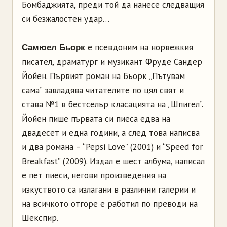
Бомбаджията, преди той да нанесе следващия
си безжалостен удар…
е псевдоним на норвежкия
Самюел Бьорк
писател, драматург и музикант Фруде Сандер
Йойен. Първият роман на Бьорк „Пътувам
сама“ завладява читателите по цял свят и
става №1 в бестселър класацията на „Шпигел“.
Йойен пише първата си пиеса едва на
двадесет и една години, а след това написва
и два романа – “Pepsi Love” (2001) и “Speed for
Breakfast” (2009). Издал е шест албума, написал
е пет пиеси, негови произведения на
изкуството са излагани в различни галерии и
на всичкото отгоре е работил по преводи на
Шекспир.