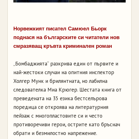
Норвежкият писател Самюел Бьорк
поднася на българските си читатели нов
смразяващ кръвта криминален роман
„Бомбаджията“ разкрива един от първите и
най-жестоки случаи на опитния инспектор
Холгер Мунк и брилянтната, но лабилна
следователка Миа Крюгер. Шестата книга от
преведената на 35 езика бестселърова
поредица се откроява на литературния
пейзаж с многопластовите си и често
противоречиви герои, острите като бръснач
обрати и безмилостно напрежение.