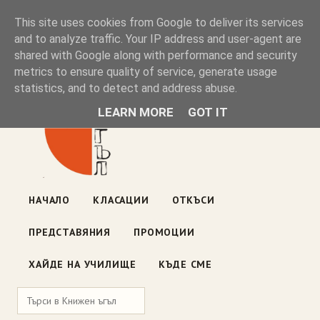
Книжен ъгъл
This site uses cookies from Google to deliver its services
and to analyze traffic. Your IP address and user-agent are
shared with Google along with performance and security
Блог на книжарницата — класации, откъси, нови книги
metrics to ensure quality of service, generate usage
ул. „Оборище" 117, София
· пон–пет 10:00–19:00 ·
statistics, and to detect and address abuse.
събота 10:00–16:00
LEARN MORE
GOT IT
НАЧАЛО
КЛАСАЦИИ
ОТКЪСИ
ПРЕДСТАВЯНИЯ
ПРОМОЦИИ
ХАЙДЕ НА УЧИЛИЩЕ
КЪДЕ СМЕ