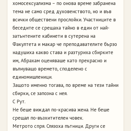
хомосексуализма – по онова време забранена
тема не само сред духовенството, но и във
всички обществени прослойки. Участниците в
беседите се срещаха тайно в един от най-
затънтените кабинети в сутерена на
Факултета и макар че преподавателите бързо
надушиха какво става и разтуриха сбирките
им, Абрахам оценяваше като прекрасно и
вълнуващо времето, споделено с
единомишленици.
Защото именно тогава, по време на тези тайни
сбирки, се запозна с нея.
С Рут.
Не беше виждал по-красива жена. Не беше
срещал по-възхитителен човек.
Метрото спря. Слязоха пътници. Други се