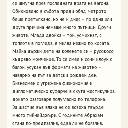
се шмугна през последната врата на вагона.
Обикновено в събота преди обяд метрото
беше претъпкано, но не и днес – по една или
друга причина нямаше много пътници. Други
животи. Млада двойка – той, усмихнат, с
топлота в погледа, я милва нежно по косата.
Майка държи дете на коленете си – русокосо
къдраво момченце. То се смее и сочи клоун с
балон, усукан във формата на животно –
навярно на път за детски рожден ден.
Бизнесмен с угрижена физиономия и
дипломатическо куфарче в скута жестикулира,
докато разговаря полугласно по телефона.
За щастие във влака не се возеха твърде
много тийнейджъри. С годините Абрахам
стана по-предпазлив, едва ли не боязлив.