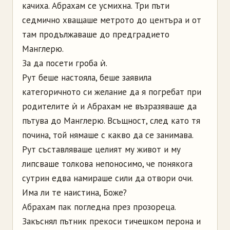
качиха. Абрахам се усмихна. Три пъти
седмично хващаше метрото до центъра и от
там продължаваше до предградието
Манглерю.
За да посети гроба ѝ.
Рут беше настояла, беше заявила
категоричното си желание да я погребат при
родителите ѝ и Абрахам не възразяваше да
пътува до Манглерю. Всъщност, след като тя
почина, той нямаше с какво да се занимава.
Рут съставляваше целият му живот и му
липсваше толкова непоносимо, че понякога
сутрин едва намираше сили да отвори очи.
Има ли те наистина, Боже?
Абрахам пак погледна през прозореца.
Закъснял пътник прекоси тичешком перона и