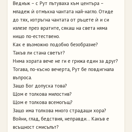
Веднъж – с Рут пътуваха към центъра –
младеж ѝ отмъкна чантата най-нагло. Отиде
до тях, изтръгна чантата от ръцете ѝ и си
излезе през вратите, сякаш на света няма
нищо по-естествено.
Как е възможно подобно безобразие?
Такъв ли стана светът?
Нима хората вече не ги е грижа един за друг?
Тогава, по-късно вечерта, Рут бе повдигнала
въпроса.
Защо Бог допуска това?
Щом е толкова милостив?
Щом е толкова всемогъщ?
Защо има толкова много страдащи хора?
Войни, глад, бедствия, неправди… Какъв е
всъщност смисълът?