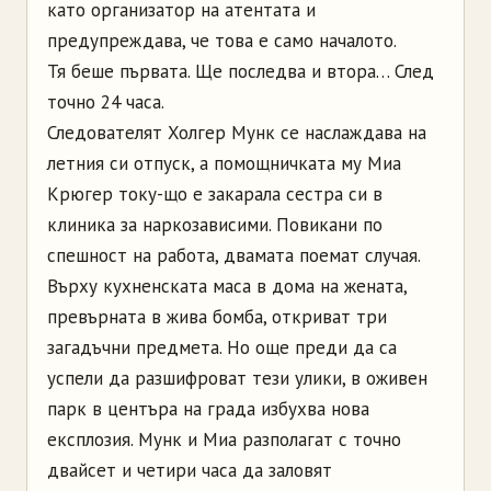
като организатор на атентата и
предупреждава, че това е само началото.
Тя беше първата. Ще последва и втора… След
точно 24 часа.
Следователят Холгер Мунк се наслаждава на
летния си отпуск, а помощничката му Миа
Крюгер току-що е закарала сестра си в
клиника за наркозависими. Повикани по
спешност на работа, двамата поемат случая.
Върху кухненската маса в дома на жената,
превърната в жива бомба, откриват три
загадъчни предмета. Но още преди да са
успели да разшифроват тези улики, в оживен
парк в центъра на града избухва нова
експлозия. Мунк и Миа разполагат с точно
двайсет и четири часа да заловят