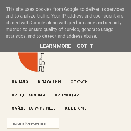
Книжен ъгъл
This site uses cookies from Google to deliver its services
and to analyze traffic. Your IP address and user-agent are
shared with Google along with performance and security
Блог на книжарницата — класации, откъси, нови книги
metrics to ensure quality of service, generate usage
ул. „Оборище" 117, София
· пон–пет 10:00–19:00 ·
statistics, and to detect and address abuse.
събота 10:00–16:00
LEARN MORE
GOT IT
НАЧАЛО
КЛАСАЦИИ
ОТКЪСИ
ПРЕДСТАВЯНИЯ
ПРОМОЦИИ
ХАЙДЕ НА УЧИЛИЩЕ
КЪДЕ СМЕ