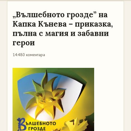
„Вълшебното грозде” на
Капка Кънева – приказка,
пълна с магия и забавни
герои
14:48
0 коментара