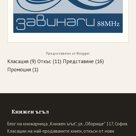
Предоставено от
Blogger
.
Класация
(9)
Откъс
(11)
Представяне
(16)
Промоция
(1)
Книжен ъгъл
Блог на книжарница „Книжен ъгъл", ул. „Оборище" 117, София.
Класации на най-продаваните книги, откъси от нови