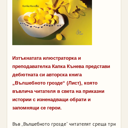
Изтъкнатата илюстраторка и
преподавателка Капка Кънева представи
дебютната си авторска книга
„Вълшебното грозде“ (Лист), която
въвлича читателя в света на приказни
истории с изненадващи обрати и
запомнящи се герои.
Във „Вълшебното грозде“ читателят среща три