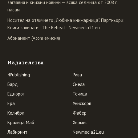
заглавия и книжни новини — всяка седмица от 2008 г.
насам.
Носител на отличието „Любима книжарница". Партньори:
Книги завинаги
·
The Rebeat
·
Newmedia21.eu
Абонамент (Atom емисия)
Издателства
4Publishing
Рива
Бард
Сиела
Еднорог
Точица
Ера
Унискорп
Колибри
Фабер
Кралица Маб
Хермес
Лабиринт
Newmedia21.eu