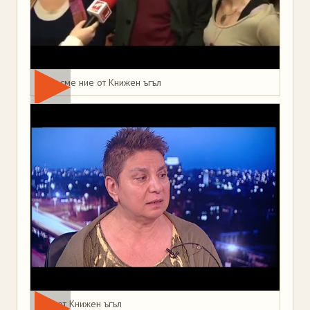
Това сме ние от Книжен ъгъл
Мая от Книжен ъгъл