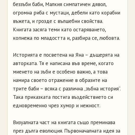
беззъби баби, Малкия симпатичен дявол,
огромна риба с мустаци, дебели като корабни
въжета, и грозде с вълшебни свойства.
Книгата засяга теми като остаряването,
копнежа по младостта и, разбира се, любовта.
Историята е посветена на Яна – дъщерята на
авторката. Тя е написана във време, когато
миенето на зъби е особено важно, а това
намира своето отражение в образите на
трите баби – всяка с различна „зъбна история“.
Така приказката постига въздействието си
едновременно чрез хумор и нежност.
Визуалната част на книгата също преминава
през дълга еволюция. Първоначалната идея за