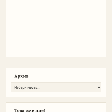
Архив
Това сме ние!