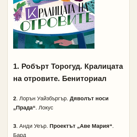
1
.
Робърт Торогуд. Кралицата
на отровите. Бениториал
2
. Лорън Уайзбъргър.
Дяволът носи
„Прада“
. Локус
3
. Анди Уеър.
Проектът „Аве Мария“
.
Бард