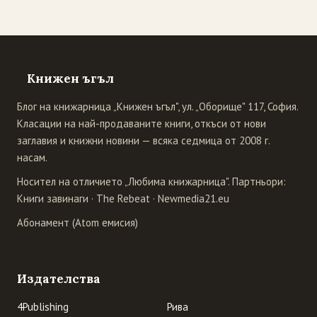
Книжен ъгъл
Блог на книжарница „Книжен ъгъл", ул. „Оборище" 117, София.
Класации на най-продаваните книги, откъси от нови
заглавия и книжни новини — всяка седмица от 2008 г.
насам.
Носител на отличието „Любима книжарница". Партньори:
Книги завинаги
·
The Rebeat
·
Newmedia21.eu
Абонамент (Atom емисия)
Издателства
4Publishing
Рива