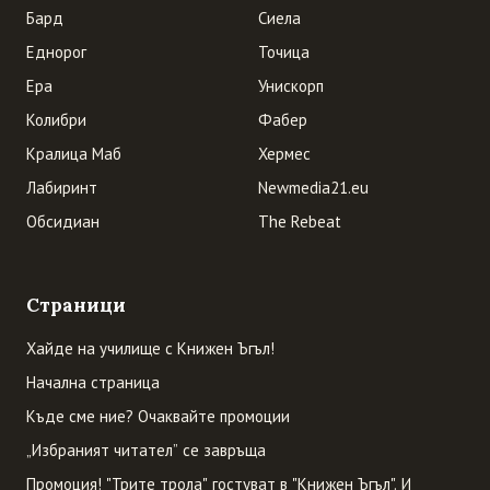
Бард
Сиела
Еднорог
Точица
Ера
Унискорп
Колибри
Фабер
Кралица Маб
Хермес
Лабиринт
Newmedia21.eu
Обсидиан
The Rebeat
Страници
Хайде на училище с Книжен Ъгъл!
Начална страница
Къде сме ние? Очаквайте промоции
„Избраният читател” се завръща
Промоция! "Трите трола" гостуват в "Книжен Ъгъл". И