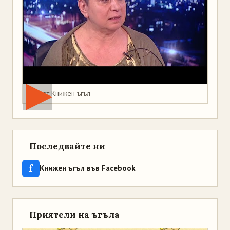
Мая от Книжен ъгъл
Последвайте ни
f
Книжен ъгъл във Facebook
Приятели на ъгъла