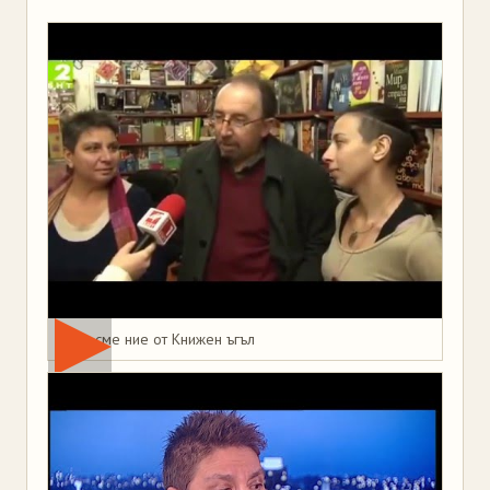
Това сме ние от Книжен ъгъл