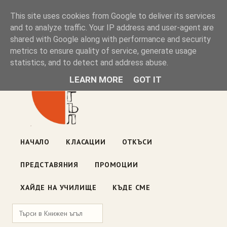
Книжен ъгъл
This site uses cookies from Google to deliver its services
and to analyze traffic. Your IP address and user-agent are
shared with Google along with performance and security
Блог на книжарницата — класации, откъси, нови книги
metrics to ensure quality of service, generate usage
ул. „Оборище" 117, София
· пон–пет 10:00–19:00 ·
statistics, and to detect and address abuse.
събота 10:00–16:00
LEARN MORE
GOT IT
НАЧАЛО
КЛАСАЦИИ
ОТКЪСИ
ПРЕДСТАВЯНИЯ
ПРОМОЦИИ
ХАЙДЕ НА УЧИЛИЩЕ
КЪДЕ СМЕ