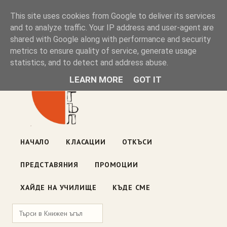
Книжен ъгъл
This site uses cookies from Google to deliver its services
and to analyze traffic. Your IP address and user-agent are
shared with Google along with performance and security
Блог на книжарницата — класации, откъси, нови книги
metrics to ensure quality of service, generate usage
ул. „Оборище" 117, София
· пон–пет 10:00–19:00 ·
statistics, and to detect and address abuse.
събота 10:00–16:00
LEARN MORE
GOT IT
НАЧАЛО
КЛАСАЦИИ
ОТКЪСИ
ПРЕДСТАВЯНИЯ
ПРОМОЦИИ
ХАЙДЕ НА УЧИЛИЩЕ
КЪДЕ СМЕ