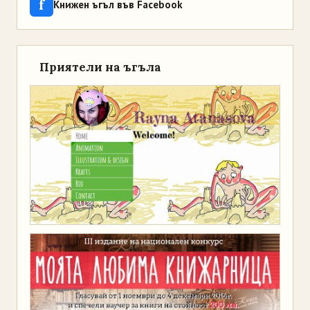
f
Книжен ъгъл във Facebook
Приятели на ъгъла