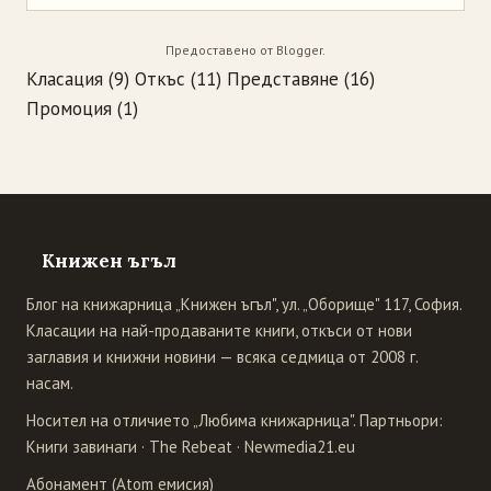
Предоставено от
Blogger
.
Класация
(9)
Откъс
(11)
Представяне
(16)
Промоция
(1)
Книжен ъгъл
Блог на книжарница „Книжен ъгъл", ул. „Оборище" 117, София.
Класации на най-продаваните книги, откъси от нови
заглавия и книжни новини — всяка седмица от 2008 г.
насам.
Носител на отличието „Любима книжарница". Партньори:
Книги завинаги
·
The Rebeat
·
Newmedia21.eu
Абонамент (Atom емисия)