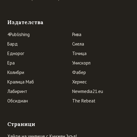
Издателства
4Publishing
Рива
Бард
Сиела
Еднорог
Точица
Ера
Унискорп
Колибри
Фабер
Кралица Маб
Хермес
Лабиринт
Newmedia21.eu
Обсидиан
The Rebeat
Страници
Хайде на училище с Книжен Ъгъл!