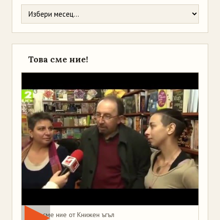
Това сме ние!
Това сме ние от Книжен ъгъл