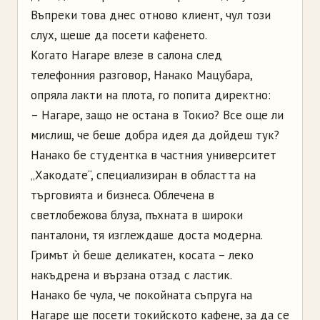
Въпреки това днес отново клиент, чул този
слух, щеше да посети кафенето.
Когато Нагаре влезе в салона след
телефонния разговор, Нанако Мацубара,
опряла лакти на плота, го попита директно:
– Нагаре, защо не остана в Токио? Все още ли
мислиш, че беше добра идея да дойдеш тук?
Нанако бе студентка в частния университет
„Хакодате“, специализиран в областта на
търговията и бизнеса. Облечена в
светлобежова блуза, пъхната в широки
панталони, тя изглеждаше доста модерна.
Гримът ѝ беше деликатен, косата – леко
накъдрена и вързана отзад с ластик.
Нанако бе чула, че покойната съпруга на
Нагаре ще посети токийското кафене, за да се