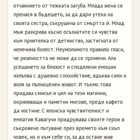
отчаянието от тежката загуба. Млада жена се
пренася в бъдещето, за да дари утеха на
своята сестра, съкрушена от смъртта ѝ. Млад
мъж разкрива късно осъзнатите си чувства
към приятелка от детинство, застигната от
нелечима болест. Неумолимото правило гласи,
че реалността не може да се промени. Ала
усещането за близост и споделени емоции
изпълва с душевно спокойствие, вдъхва сили и
воля за пълноценен живот. И тъкмо това
придава смисъл и цел на тези магични,
окриляващи и паметни мигове, преди кафето
да изстине. С японска чувствителност и
емпатия Кавагучи придружава своите герои в
съкровено пътуване през времето към скъп
човек, но и към себе си, за да остане жив