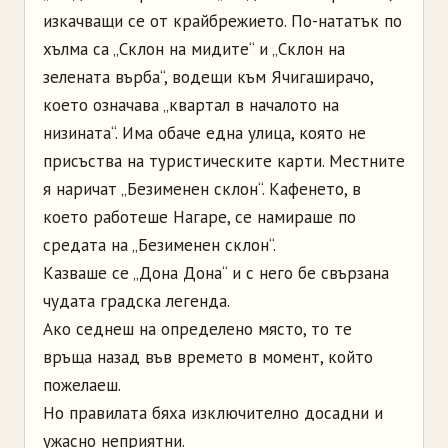
изкачващи се от крайбрежието. По-нататък по
хълма са „Склон на мидите“ и „Склон на
зелената върба“, водещи към Ячигаширачо,
което означава „квартал в началото на
низината“. Има обаче една улица, която не
присъства на туристическите карти. Местните
я наричат „Безименен склон“. Кафенето, в
което работеше Нагаре, се намираше по
средата на „Безименен склон“.
Казваше се „Дона Дона“ и с него бе свързана
чудата градска легенда.
Ако седнеш на определено място, то те
връща назад във времето в момент, който
пожелаеш.
Но правилата бяха изключително досадни и
ужасно неприятни.