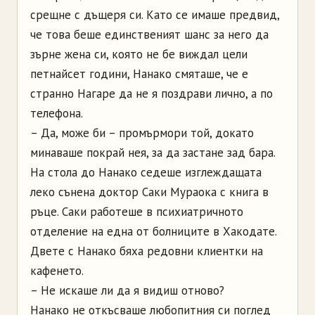
срещне с дъщеря си. Като се имаше предвид,
че това беше единственият шанс за него да
зърне жена си, която не бе виждал цели
петнайсет години, Нанако смяташе, че е
странно Нагаре да не я поздрави лично, а по
телефона.
– Да, може би – промърмори той, докато
минаваше покрай нея, за да застане зад бара.
На стола до Нанако седеше изглеждащата
леко сънена доктор Саки Мураока с книга в
ръце. Саки работеше в психиатричното
отделение на една от болниците в Хакодате.
Двете с Нанако бяха редовни клиентки на
кафенето.
– Не искаше ли да я видиш отново?
Нанако не откъсваше любопитния си поглед