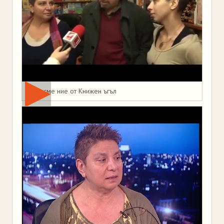
Това сме ние от Книжен ъгъл