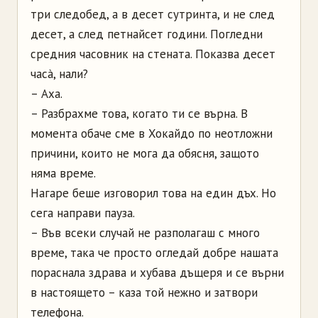
три следобед, а в десет сутринта, и не след
десет, а след петнайсет години. Погледни
средния часовник на стената. Показва десет
часà, нали?
– Аха.
– Разбрахме това, когато ти се върна. В
момента обаче сме в Хокайдо по неотложни
причини, които не мога да обясня, защото
няма време.
Нагаре беше изговорил това на един дъх. Но
сега направи пауза.
– Във всеки случай не разполагаш с много
време, така че просто огледай добре нашата
пораснала здрава и хубава дъщеря и се върни
в настоящето – каза той нежно и затвори
телефона.