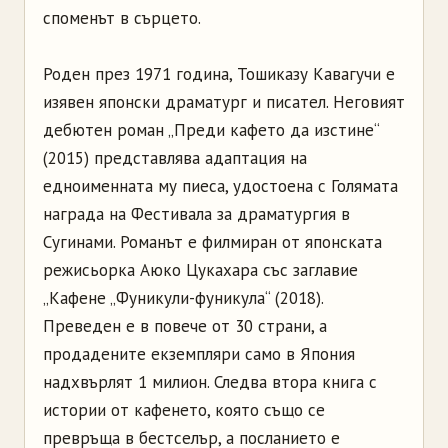
споменът в сърцето.
Роден през 1971 година, Тошиказу Кавагучи е
изявен японски драматург и писател. Неговият
дебютен роман „Преди кафето да изстине“
(2015) представлява адаптация на
едноименната му пиеса, удостоена с Голямата
награда на Фестивала за драматургия в
Сугинами. Романът е филмиран от японската
режисьорка Аюко Цукахара със заглавие
„Кафене „Фуникули-фуникула“ (2018).
Преведен е в повече от 30 страни, а
продадените екземпляри само в Япония
надхвърлят 1 милион. Следва втора книга с
истории от кафенето, която също се
превръща в бестселър, а посланието е