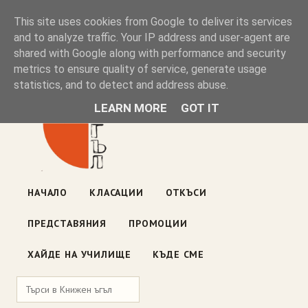
Книжен ъгъл
This site uses cookies from Google to deliver its services
and to analyze traffic. Your IP address and user-agent are
shared with Google along with performance and security
Блог на книжарницата — класации, откъси, нови книги
metrics to ensure quality of service, generate usage
ул. „Оборище" 117, София
· пон–пет 10:00–19:00 ·
statistics, and to detect and address abuse.
събота 10:00–16:00
LEARN MORE
GOT IT
НАЧАЛО
КЛАСАЦИИ
ОТКЪСИ
ПРЕДСТАВЯНИЯ
ПРОМОЦИИ
ХАЙДЕ НА УЧИЛИЩЕ
КЪДЕ СМЕ