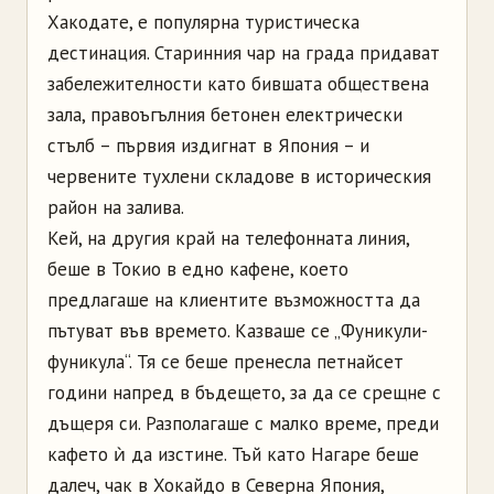
Хакодате, е популярна туристическа
дестинация. Старинния чар на града придават
забележителности като бившата обществена
зала, правоъгълния бетонен електрически
стълб – първия издигнат в Япония – и
червените тухлени складове в историческия
район на залива.
Кей, на другия край на телефонната линия,
беше в Токио в едно кафене, което
предлагаше на клиентите възможността да
пътуват във времето. Казваше се „Фуникули-
фуникула“. Тя се беше пренесла петнайсет
години напред в бъдещето, за да се срещне с
дъщеря си. Разполагаше с малко време, преди
кафето ѝ да изстине. Тъй като Нагаре беше
далеч, чак в Хокайдо в Северна Япония,