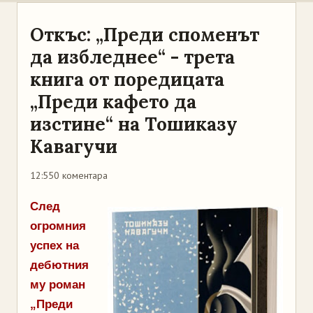
Откъс: „Преди споменът
да избледнее“ - трета
книга от поредицата
„Преди кафето да
изстине“ на Тошиказу
Кавагучи
12:55
0 коментара
След
огромния
успех на
дебютния
му роман
„Преди