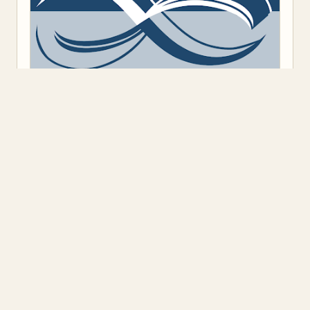
Предоставено от
Blogger
.
Класация
(9)
Откъс
(11)
Представяне
(16)
Промоция
(1)
Книжен ъгъл