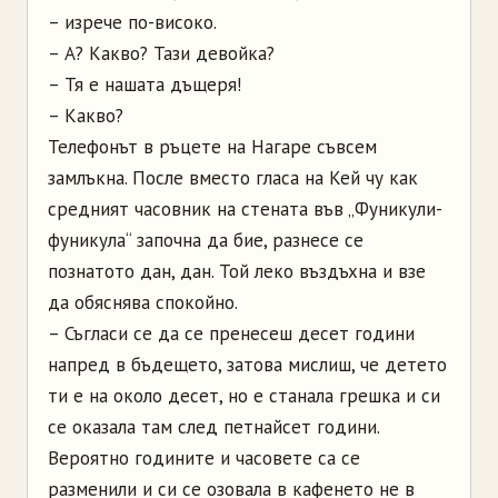
– изрече по-високо.
– А? Какво? Тази девойка?
– Тя е нашата дъщеря!
– Какво?
Телефонът в ръцете на Нагаре съвсем
замлъкна. После вместо гласа на Кей чу как
средният часовник на стената във „Фуникули-
фуникула“ започна да бие, разнесе се
познатото дан, дан. Той леко въздъхна и взе
да обяснява спокойно.
– Съгласи се да се пренесеш десет години
напред в бъдещето, затова мислиш, че детето
ти е на около десет, но е станала грешка и си
се оказала там след петнайсет години.
Вероятно годините и часовете са се
разменили и си се озовала в кафенето не в