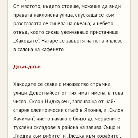
От мястото, където стоеше, можеше да види
правата наклонена улица, спускаща се към
разстлалата се синева на океана, и небето
отвъд, което сякаш увенчаваше пристанище
„Хакодате“. Нагаре се завъртя на пета и влезе
в салона на кафенето.
Дзън-дзън
Хакодате се слави с множество стръмни
улици. Деветнайсет от тях имат имена, в това
число „Склон Ниджукен“, започваща от най-
стария електрически стълб в Япония, и „Склон
Хачиман“, чието начало е близо до червените
тухлени складове в района на залива. Също и
„Гледка към рибите“ и „Гледка към корабите“,