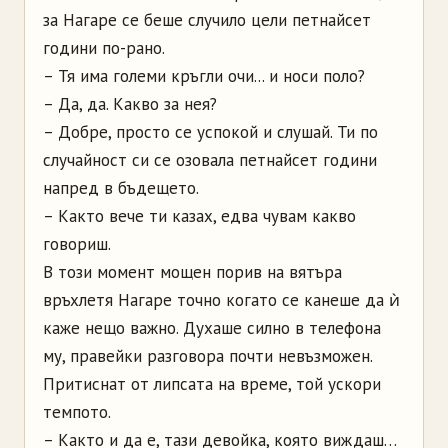
за Нагаре се беше случило цели петнайсет
години по-рано.
– Тя има големи кръгли очи... и носи поло?
– Да, да. Какво за нея?
– Добре, просто се успокой и слушай. Ти по
случайност си се озовала петнайсет години
напред в бъдещето.
– Както вече ти казах, едва чувам какво
говориш.
В този момент мощен порив на вятъра
връхлетя Нагаре точно когато се канеше да ѝ
каже нещо важно. Духаше силно в телефона
му, правейки разговора почти невъзможен.
Притиснат от липсата на време, той ускори
темпото.
– Както и да е, тази девойка, която виждаш…