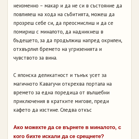
неизменно – макар и да не си в състояние да
повлияеш на хода на събитията, можеш да
прозреш себе си, да преосмислиш и да се
помириш с миналото, да надникнеш в
бъдещето, за да продължиш напред окрилен,
отхвърлил бремето на угризенията и
чувството за вина.
С японска деликатност и тънък усет за
магичното Кавагучи открехва портала на
времето за една поредица от вълшебни
приключения в кратките мигове, преди
кафето да изстине. Следва откъс
Ако можехте да се върнете в миналото, с
кого бихте искали да се срещнете?