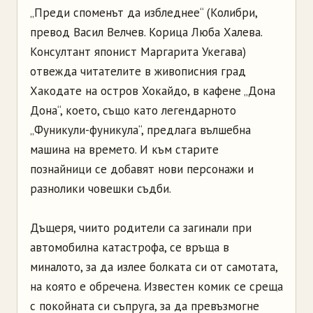
„Преди споменът да избледнее“ (Колибри,
превод Васил Велчев. Корица Люба Халева.
Консултант японист Маргарита Укегава)
отвежда читателите в живописния град
Хакодате на остров Хокайдо, в кафене „Дона
Дона“, което, също като легендарното
„Фуникули-фуникула“, предлага вълшебна
машина на времето. И към старите
познайници се добавят нови персонажи и
разнолики човешки съдби.
Дъщеря, чиито родители са загинали при
автомобилна катастрофа, се връща в
миналото, за да излее болката си от самотата,
на която е обречена. Известен комик се среща
с покойната си съпруга, за да превъзмогне