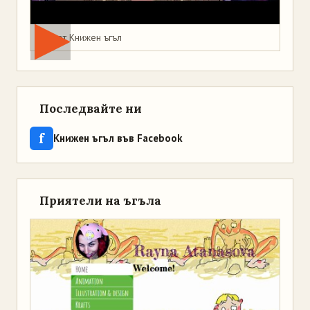
Мая от Книжен ъгъл
Последвайте ни
f
Книжен ъгъл във Facebook
Приятели на ъгъла