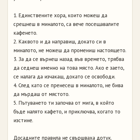
1. Единствените хора, които можеш да
срещнеш в миналото, са вече посещавалите
кафенето.
2. Каквото и да направиш, докато си в
миналото, не можеш да промениш настоящето.
3. За да се върнеш назад във времето, трябва
да седнеш именно на това място. Ако е заето,
се налага да изчакаш, докато се освободи.
4. След като се пренесеш в миналото, не бива
да мърдаш от мястото.
5. Пътуването ти започва от мига, в който
бъде налято кафето, и приключва, когато то
изстине.
Досадните правила не свършваха дотук.