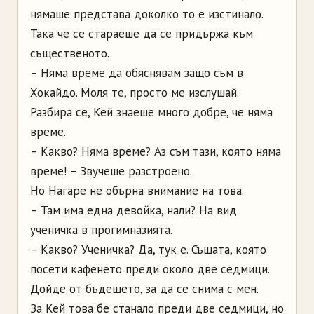
нямаше представа доколко то е изстинало.
Така че се стараеше да се придържа към
същественото.
– Няма време да обяснявам защо съм в
Хокайдо. Моля те, просто ме изслушай.
Разбира се, Кей знаеше много добре, че няма
време.
– Какво? Няма време? Аз съм тази, която няма
време! – Звучеше разстроено.
Но Нагаре не обърна внимание на това.
– Там има една девойка, нали? На вид
ученичка в прогимназията.
– Какво? Ученичка? Да, тук е. Същата, която
посети кафенето преди около две седмици.
Дойде от бъдещето, за да се снима с мен.
За Кей това бе станало преди две седмици, но