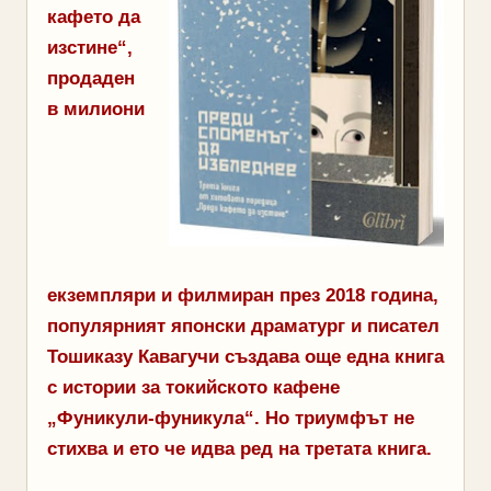
кафето да
изстине“,
продаден
в милиони
екземпляри и филмиран през 2018 година,
популярният японски драматург и писател
Тошиказу Кавагучи създава още една книга
с истории за токийското кафене
„Фуникули-фуникула“. Но триумфът не
стихва и ето че идва ред на третата книга.