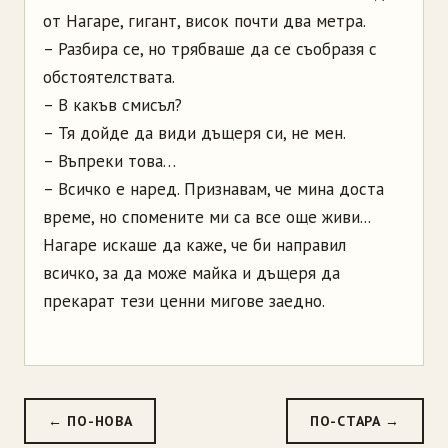
от Нагаре, гигант, висок почти два метра.
– Разбира се, но трябваше да се съобразя с
обстоятелствата.
– В какъв смисъл?
– Тя дойде да види дъщеря си, не мен.
– Въпреки това…
– Всичко е наред. Признавам, че мина доста
време, но спомените ми са все още живи...
Нагаре искаше да каже, че би направил
всичко, за да може майка и дъщеря да
прекарат тези ценни мигове заедно.
← ПО-НОВА
ПО-СТАРА →