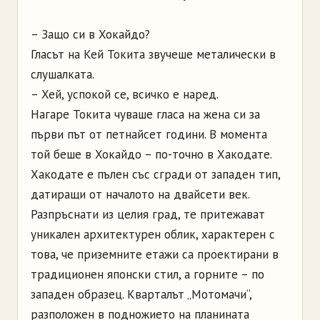
– Защо си в Хокайдо?
Гласът на Кей Токита звучеше металически в
слушалката.
– Хей, успокой се, всичко е наред.
Нагаре Токита чуваше гласа на жена си за
първи път от петнайсет години. В момента
той беше в Хокайдо – по-точно в Хакодате.
Хакодате е пълен със сгради от западен тип,
датиращи от началото на двайсети век.
Разпръснати из целия град, те притежават
уникален архитектурен облик, характерен с
това, че приземните етажи са проектирани в
традиционен японски стил, а горните – по
западен образец. Кварталът „Мотомачи“,
разположен в подножието на планината