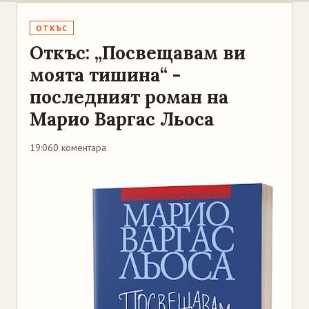
ОТКЪС
Откъс: „Посвещавам ви
моята тишина“ -
последният роман на
Марио Варгас Льоса
19:06
0 коментара