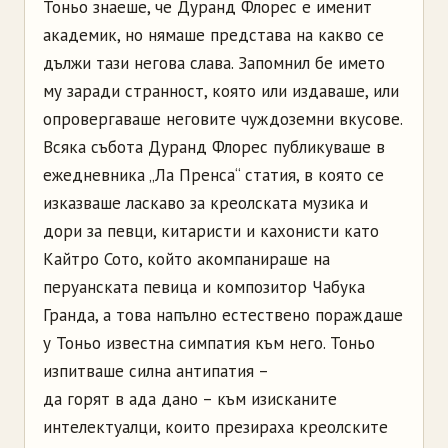
Тоньо знаеше, че Дуранд Флорес е именит
академик, но нямаше представа на какво се
дължи тази негова слава. Запомнил бе името
му заради странност, която или издаваше, или
опровергаваше неговите чуждоземни вкусове.
Всяка събота Дуранд Флорес публикуваше в
ежедневника „Ла Пренса“ статия, в която се
изказваше ласкаво за креолската музика и
дори за певци, китаристи и кахонисти като
Кайтро Сото, който акомпанираше на
перуанската певица и композитор Чабука
Грандa, а това напълно естествено пораждаше
у Тоньо известна симпатия към него. Тоньо
изпитваше силна антипатия –
да горят в ада дано – към изисканите
интелектуалци, които презираха креолските