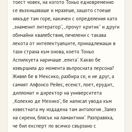
тоест човек, на когото Тоньо едновременно
се възхищаваше и мразеше, защото стоеше
някъде там горе, накичен с определения като
„знаменит литератор“, „прочут критик“ и други
обичайни хвалебствия, печелени с такава
лекота от интелектуалците, принадлежащи в
тази страна към онова, което Тоньо
Аспилкуета наричаше „елита“. Какво бе
извършила до момента въпросната персона?
Живял бе в Мексико, разбира се, и не друг, а
самият Алфонсо Рейес, есеист, поет, ерудит,
дипломат и директор на университета
„Колехио де Мехико“, бе написал увода към
известната му издадена там антология „Залез
на сирени, блясък на ламантини“. Разправяха,
че бил експерт по всичко свързано с