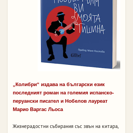
„Колибри“ издава на български език
последният роман на големия испанско-
перуански писател и Нобелов лауреат
Марио Варгас Льоса
Жизнерадостни събирания със звън на китара,