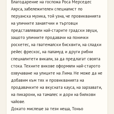
Благодарение на госпожа Роса Мерседес
Аярса, забележителен специалист по
перуанска музика, той узна, че провикванията
на уличните занаятчии и търговци
представлявали най-старите градски звуци,
защото уличните продавачи на понички
роскетес, на гватемалски бисквити, на сладки
рейес фрескос, на паламуд и други рибни
специалитети викали, за да предлагат своята
стока. Техните викове оформяли най-старото
озвучаване на улиците на Лима. Не може да не
добавим към тях и провикванията на
продавачките на вкусната кауса, на зарзавати,
на пикарони, на тамалес и дори на билкови
чайове.
Докато мислеше за тези неща, Тоньо