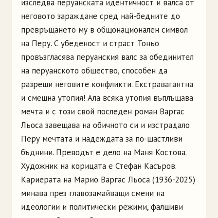
изследва перуанската идентичност и валса от
неговото зараждане сред най-бедните до
превръщането му в общонационален символ
на Перу. С убеденост и страст Тоньо
провъзгласява перуанския валс за обединител
на перуанското общество, способен да
разреши неговите конфликти. Екстравагантна
и смешна утопия! Ала всяка утопия въплъщава
мечта и с този свой последен роман Варгас
Льоса завещава на обичното си и изстрадало
Перу мечтата и надеждата за по-щастливи
бъднини. Преводът е дело на Маня Костова.
Художник на корицата е Стефан Касъров.
Кариерата на Марио Варгас Льоса (1936-2025)
минава през главозамайващи смени на
идеологии и политически режими, фалшиви