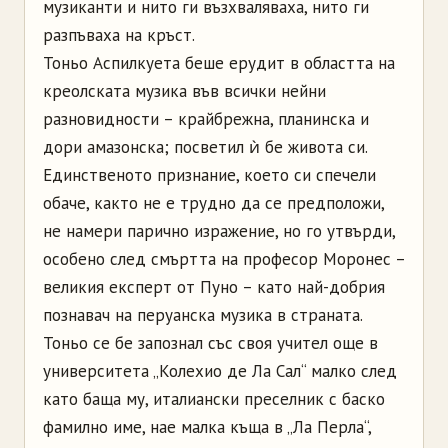
музиканти и нито ги възхваляваха, нито ги
разпъваха на кръст.
Тоньо Аспилкуета беше ерудит в областта на
креолската музика във всички нейни
разновидности – крайбрежна, планинска и
дори амазонска; посветил ѝ бе живота си.
Единственото признание, което си спечели
обаче, както не е трудно да се предположи,
не намери парично изражение, но го утвърди,
особено след смъртта на професор Моронес –
великия експерт от Пуно – като най-добрия
познавач на перуанска музика в страната.
Тоньо се бе запознал със своя учител още в
университета „Колехио де Ла Сал“ малко след
като баща му, италиански преселник с баско
фамилно име, нае малка къща в „Ла Перла“,