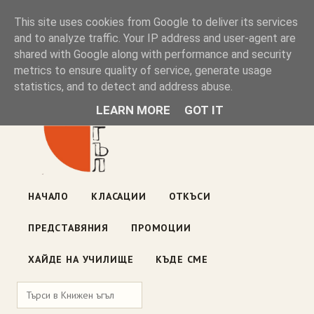
Книжен ъгъл
This site uses cookies from Google to deliver its services
and to analyze traffic. Your IP address and user-agent are
shared with Google along with performance and security
Блог на книжарницата — класации, откъси, нови книги
metrics to ensure quality of service, generate usage
ул. „Оборище" 117, София
· пон–пет 10:00–19:00 ·
statistics, and to detect and address abuse.
събота 10:00–16:00
LEARN MORE
GOT IT
НАЧАЛО
КЛАСАЦИИ
ОТКЪСИ
ПРЕДСТАВЯНИЯ
ПРОМОЦИИ
ХАЙДЕ НА УЧИЛИЩЕ
КЪДЕ СМЕ