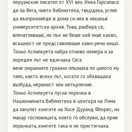
перуанския писател от XVI век Инка Гарсиласо
де ла Вега, чиято библиотека, твърдяха, успял
да възпроизведе в дома си или в някакъв
университетски архив. Това, разбира се,
впечатляваше, но пък не беше кой знае какво,
всъщност не представляваше кажи-речи нищо.
Тоньо Аспилкуета набра отново номера и за
пореден път не вдигнаха. Сега
вече омразните гризачи плъзнаха по цялото му
тяло, както всеки път, когато го обхващаха
възбуда, нервност или нетърпение.
Тоньо Аспилкуета пусна поръчка в
Националната библиотека в центъра на Лима
да закупят книгите на Хосе Дуранд Флорес, но
макар госпожицата, която го обслужи, да прие
поръчката, книгите така и не пристигнаха.