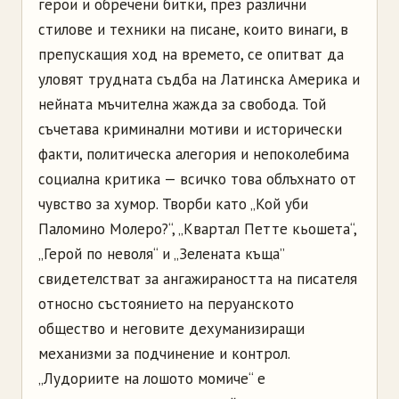
герои и обречени битки, през различни
стилове и техники на писане, които винаги, в
препускащия ход на времето, се опитват да
уловят трудната съдба на Латинска Америка и
нейната мъчителна жажда за свобода. Той
съчетава криминални мотиви и исторически
факти, политическа алегория и непоколебима
социална критика — всичко това облъхнато от
чувство за хумор. Творби като „Кой уби
Паломино Молеро?“, „Квартал Петте кьошета“,
„Герой по неволя“ и „Зелената къща”
свидетелстват за ангажираността на писателя
относно състоянието на перуанското
общество и неговите дехуманизиращи
механизми за подчинение и контрол.
„Лудориите на лошото момиче“ е