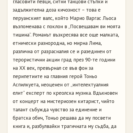
гласовити певци, ситни танцови стъпки и
задължителна доза кичозност – това е
перуанският валс, който Марио Варгас Льоса
възпоменава с поклон в „Посвещавам ви моята
тишина“. Романът възкресява все още малката,
етнически разнородна, но мирна Лима,
различна от разрасналия се и разединен от
терористични акции град през 90-те години
на XX век, превърнал се във фон за
перипетиите на главния герой Тоньо
Аспилкуета, неоценен от „интелектуалния
елит“ експерт по креолска музика. Вдъхновен
от концерт на мистериозен китарист, чийто
талант събужда чувство за единение и
братска обич, Тоньо решава да му посвети
книга и, разбулвайки трагичната му съдба, да