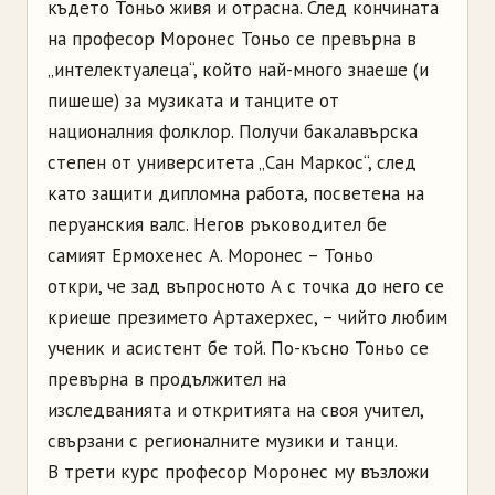
където Тоньо живя и отрасна. След кончината
на професор Моронес Тоньо се превърна в
„интелектуалеца“, който най-много знаеше (и
пишеше) за музиката и танците от
националния фолклор. Получи бакалавърска
степен от университета „Сан Маркос“, след
като защити дипломна работа, посветена на
перуанския валс. Негов ръководител бе
самият Ермохенес А. Моронес – Тоньо
откри, че зад въпросното А с точка до него се
криеше презимето Артахерхес, – чийто любим
ученик и асистент бе той. По-късно Тоньо се
превърна в продължител на
изследванията и откритията на своя учител,
свързани с регионалните музики и танци.
В трети курс професор Моронес му възложи