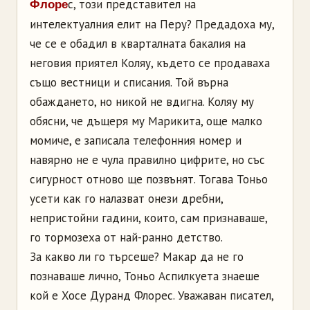
с, този представител на
Флоре
интелектуалния елит на Перу? Предадоха му,
че се е обадил в кварталната бакалия на
неговия приятел Коляу, където се продаваха
също вестници и списания. Той върна
обаждането, но никой не вдигна. Коляу му
обясни, че дъщеря му Марикита, още малко
момиче, е записала телефонния номер и
навярно не е чула правилно цифрите, но със
сигурност отново ще позвънят. Тогава Тоньо
усети как го налазват онези дребни,
непристойни гадини, които, сам признаваше,
го тормозеха от най-ранно детство.
За какво ли го търсеше? Макар да не го
познаваше лично, Тоньо Аспилкуета знаеше
кой е Хосе Дуранд Флорес. Уважаван писател,