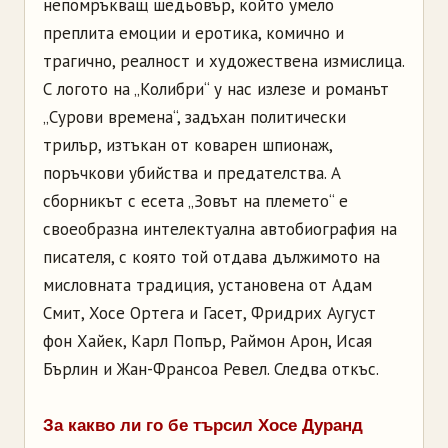
непомръкващ шедьовър, който умело
преплита емоции и еротика, комично и
трагично, реалност и художествена измислица.
С логото на „Колибри“ у нас излезе и романът
„Сурови времена“, задъхан политически
трилър, изтъкан от коварен шпионаж,
поръчкови убийства и предателства. А
сборникът с есета „Зовът на племето“ е
своеобразна интелектуална автобиография на
писателя, с която той отдава дължимото на
мисловната традиция, установена от Адам
Смит, Хосе Ортега и Гасет, Фридрих Аугуст
фон Хайек, Карл Попър, Раймон Арон, Исая
Бърлин и Жан-Франсоа Ревел. Следва откъс.
За какво ли го бе търсил Хосе Дуранд