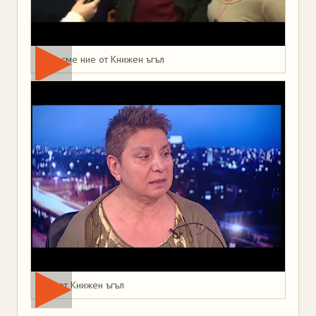
Това сме ние от Книжен ъгъл
Мая от Книжен ъгъл