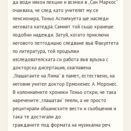
да води някои лекции и всички в „Сан Маркос“
очакваха, че след като учителят му се
пенсионира, Тоньо Аспилкуета ще наследи
неговата катедра. Самият той също хранеше
подобни надежди. Затуй, когато приключи
неговото петгодишно следване във Факултета
по литература, той продължи
изследователската си работа във връзка с
докторска дисертация, озаглавена
„Глашатаите на Лима“ в памет, естествено, на
неговия учител доктор Ермохенес А. Моронес.
В колониалните хроники Тоньо откри, че така
наречените „глашатаи“ пеели, а не просто
рецитирали общинските вести и съобщения и
така те достигали до
гражданите под формата на музикална реч.