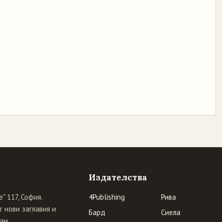
Издателства
" 117, София.
4Publishing
Рива
 нови заглавия и
Бард
Сиела
ам.