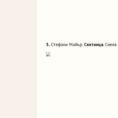
5.
Стефани Майър.
Скитница
. Сиела