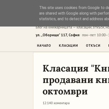
This site uses cookies from Google to del
Книжен ъг
are shared with Google along with perfor
statistics, and to detect and address ab
Блог на книжарницата — класации, откъси, н
ул. „Оборище" 117, София
· пон–пет 10:00–1
НАЧАЛО
КЛАСАЦИИ
ОТКЪСИ
Класация "Кн
продавани кни
октомври
12:14
0 коментара