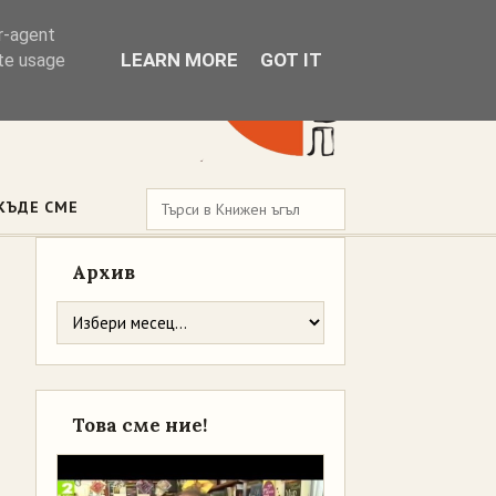
er-agent
LEARN MORE
GOT IT
ate usage
КЪДЕ СМЕ
Архив
Това сме ние!