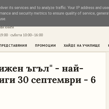
iver its services and to analyze traffic. Your IP address and us
ъл
mance and security metrics to ensure quality of service, gener
use.
ови книги
9:00 · събота 10:00–16:00
ПРЕДСТАВЯНИЯ
ПРОМОЦИИ
ХАЙДЕ НА УЧИЛИЩЕ
ижен ъгъл" - най-
ги 30 септември - 6