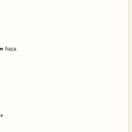
ем
. Бард
ев