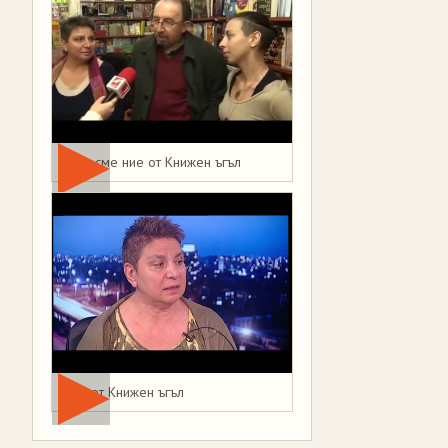
Това сме ние от Книжен ъгъл
Мая от Книжен ъгъл