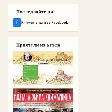
Последвайте ни
f
Книжен ъгъл във Facebook
Приятели на ъгъла