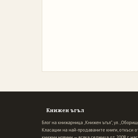
Книжен ъгъл
Блог на книжарница „Книжен ъгъл", ул. „Оборище
Класации на най-продаваните книги, откъси от
книжни новини — всяка седмица от 2008 г. нас