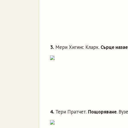
3.
Мери Хигинс Кларк.
Сърце наза
4.
Тери Пратчет.
Пощоряване
. Вуз