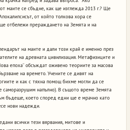
на крачка напред и задава въпроса: "Ако
от маите се сбъдне, как ще изглежда 2013 г.? Ще
 Апокалипсисът, от който толкова хора се
 ще отбележи прераждането на Земята и на
лендарът на маите и дали този край е именно през
вателите на древната цивилизация. Метафизиците и
ова епоха“ обсъждат оживено теориите за масова
ързване на времето. Учените се дивят на
огиите и как с тяхна помощ бихме могли да се
се саморазрушим напълно). В същото време Земята
ъм бъдеще, което според едни ще е мрачно като
есе нови надежди.
едани всички тези вярвания, митове и