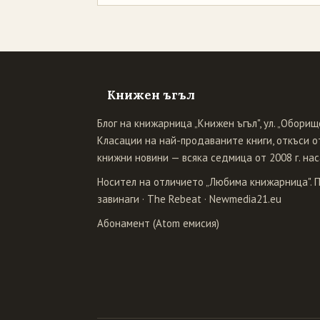
Книжен ъгъл
Блог на книжарница „Книжен ъгъл", ул. „Оборище
Класации на най-продаваните книги, откъси от
книжни новини — всяка седмица от 2008 г. нас
Носител на отличието „Любима книжарница". 
завинаги
·
The Rebeat
·
Newmedia21.eu
Абонамент (Atom емисия)