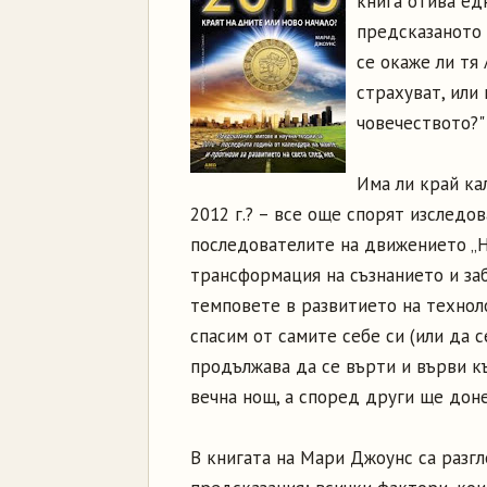
книга отива ед
предсказаното 
се окаже ли тя
страхуват, или
човечеството?"
Има ли край ка
2012 г.? – все още спорят изследо
последователите на движението „Н
трансформация на съзнанието и заб
темповете в развитието на технол
спасим от самите себе си (или да 
продължава да се върти и върви к
вечна нощ, а според други ще дон
В книгата на Мари Джоунс са разгл