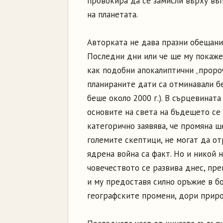
провокира да се замисли върху въ
на планетата.
Авторката не дава празни обещания
Последни дни или че ще му покаже 
как подобни апокалиптични „пророч
планираните дати са отминавали бе
беше около 2000 г.). В сърцевинат
основите на света на бъдещето се
категорично заявява, че промяна ще
големите скептици, не могат да от
ядрена война са факт. Но и никой н
човечеството се развива днес, пр
и му предоставя силно оръжие в бо
географските промени, дори приро