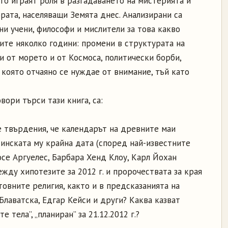
то играят роля в разгадаването на мистерията и
рата, населяващи Земята днес. Анализирани са
и учени, философи и мислители за това какво
ите няколко години: промени в структурата на
и от морето и от Космоса, политически борби,
 която отчаяно се нуждае от внимание, тъй като
вори търси тази книга, са:
е твърдения, че календарът на древните маи
стинската му крайна дата (според най-известните
се Аргуелес, Барбара Хенд Клоу, Карл Йохан
ежду хипотезите за 2012 г. и пророчествата за края
товните религия, както и в предсказанията на
Блаватска, Едгар Кейси и други? Каква казват
 тела”, „планиран” за 21.12.2012 г.?