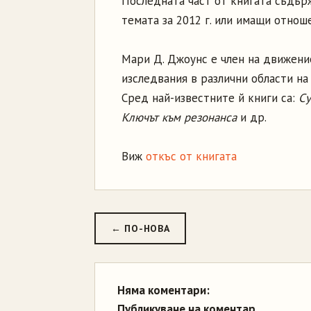
Последната част от книгата съдърж
темата за 2012 г. или имащи отнош
Мари Д. Джоунс е член на движени
изследвания в различни области на
Сред най-известните й книги са:
Су
Ключът към резонанса
и др.
Виж
откъс от книгата
← ПО-НОВА
Няма коментари:
Публикуване на коментар