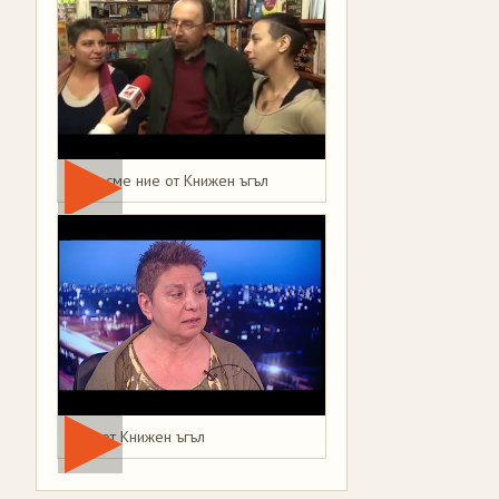
Това сме ние от Книжен ъгъл
Мая от Книжен ъгъл