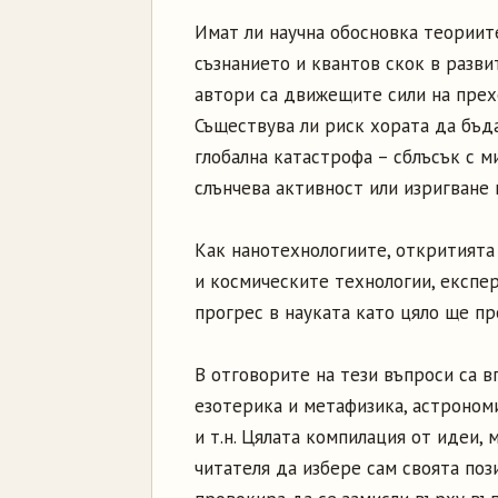
Имат ли научна обосновка теориит
съзнанието и квантов скок в разви
автори са движещите сили на прех
Съществува ли риск хората да бъда
глобална катастрофа – сблъсък с 
слънчева активност или изригване 
Как нанотехнологиите, откритията
и космическите технологии, експе
прогрес в науката като цяло ще п
В отговорите на тези въпроси са в
езотерика и метафизика, астрономи
и т.н. Цялата компилация от идеи,
читателя да избере сам своята поз