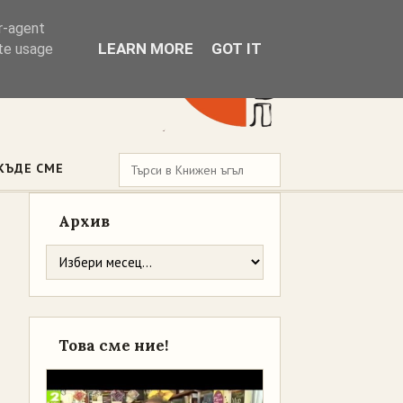
er-agent
LEARN MORE
GOT IT
ate usage
КЪДЕ СМЕ
Архив
Това сме ние!