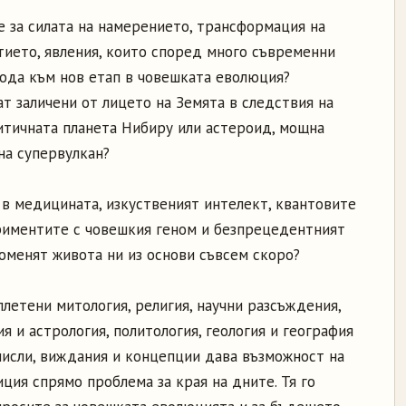
е за силата на намерението, трансформация на
тието, явления, които според много съвременни
ода към нов етап в човешката еволюция?
т заличени от лицето на Земята в следствия на
митичната планета Нибиру или астероид, мощна
на супервулкан?
 в медицината, изкуственият интелект, квантовите
риментите с човешкия геном и безпрецедентният
роменят живота ни из основи съвсем скоро?
плетени митология, религия, научни разсъждения,
я и астрология, политология, геология и география
 мисли, виждания и концепции дава възможност на
иция спрямо проблема за края на дните. Тя го