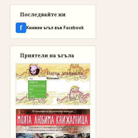
Последвайте ни
f
Книжен ъгъл във Facebook
Приятели на ъгъла