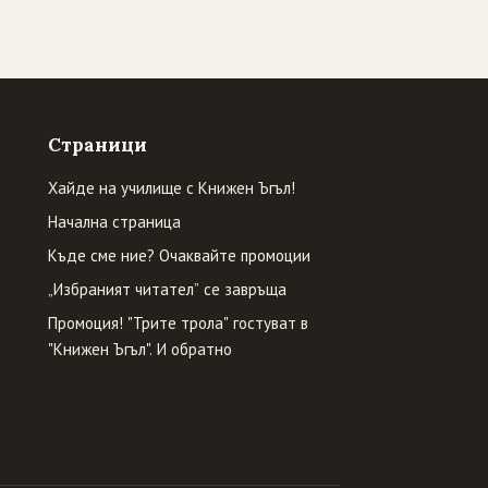
Страници
Хайде на училище с Книжен Ъгъл!
Начална страница
Къде сме ние? Очаквайте промоции
„Избраният читател” се завръща
Промоция! "Трите трола" гостуват в
"Книжен Ъгъл". И обратно