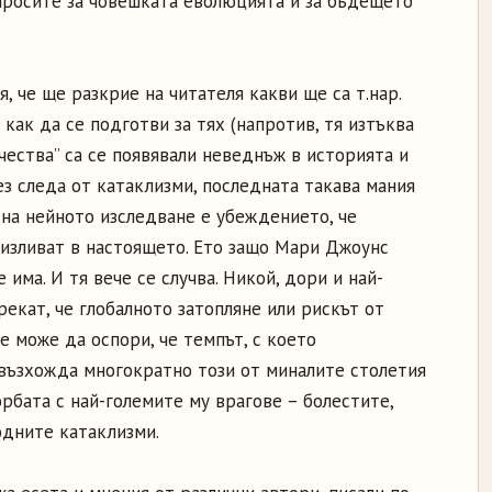
просите за човешката еволюцията и за бъдещето
, че ще разкрие на читателя какви ще са т.нар.
как да се подготви за тях (напротив, тя изтъква
ества” са се появявали неведнъж в историята и
з следа от катаклизми, последната такава мания
а на нейното изследване е убеждението, че
 изливат в настоящето. Ето защо Мари Джоунс
 има. И тя вече се случва. Никой, дори и най-
рекат, че глобалното затопляне или рискът от
е може да оспори, че темпът, с което
евъзхожда многократно този от миналите столетия
рбата с най-големите му врагове – болестите,
дните катаклизми.