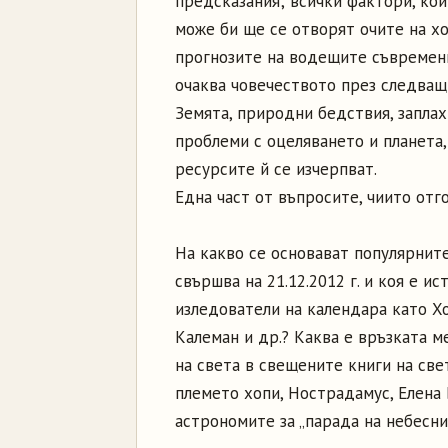
предсказания; всички фактори, кои
може би ще се отворят очите на хо
прогнозите на водещите съвременн
очаква човечеството през следващ
Земята, природни бедствия, заплах
проблеми с оцеляването и планета,
ресурсите й се изчерпват.
Една част от въпросите, чиито отго
На какво се основават популярнит
свършва на 21.12.2012 г. и коя е и
изледователи на календара като Хо
Калеман и др.? Каква е връзката м
на света в свещените книги на све
племето хопи, Нострадамус, Елена 
астрономите за „парада на небесните