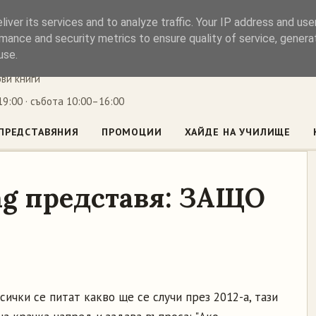
iver its services and to analyze traffic. Your IP address and us
ъл
mance and security metrics to ensure quality of service, gener
use.
ови книги
9:00 · събота 10:00–16:00
ПРЕДСТАВЯНИЯ
ПРОМОЦИИ
ХАЙДЕ НА УЧИЛИЩЕ
ng представя: ЗАЩО
сички се питат какво ще се случи през 2012-а, тази