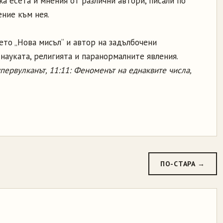
а есета и мнения от различни автори, писали по
ение към нея.
ето „Нова мисъл“ и автор на задълбочени
 науката, религията и паранормалните явления.
первулканът, 11:11: Феноменът на еднаквите числа,
ПО-СТАРА →