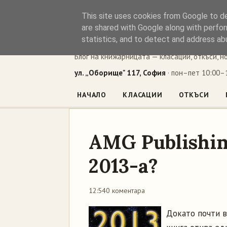
This site uses cookies from Google to del
Книжен ъг
are shared with Google along with perfor
statistics, and to detect and address ab
Блог на книжарницата — класации, откъси, н
ул. „Оборище" 117, София
· пон–пет 10:00–1
НАЧАЛО
КЛАСАЦИИ
ОТКЪСИ
AMG Publishi
2013-а?
12:54
0 коментара
Докато почти в