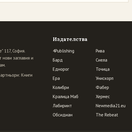
Издателства
" 117, София.
4Publishing
Рива
 нови заглавия и
Бард
Сиела
ам.
Еднорог
Точица
Партньори:
Книги
Ера
Унискорп
Колибри
Фабер
Кралица Маб
Хермес
Лабиринт
Newmedia21.eu
Обсидиан
The Rebeat