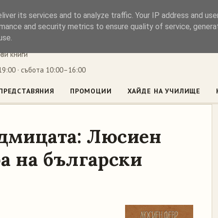
iver its services and to analyze traffic. Your IP address and us
ъл
mance and security metrics to ensure quality of service, gener
use.
ови книги
9:00 · събота 10:00–16:00
ПРЕДСТАВЯНИЯ
ПРОМОЦИИ
ХАЙДЕ НА УЧИЛИЩЕ
едмицата: Люсиен
а на български