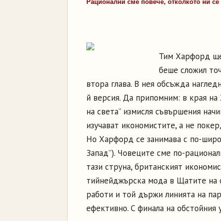
Рационални сме повече, отколкото ни се
Тим Харфорд ще
беше сложил точ
втора глава. В нея обсъжда наглед
й версия. Да припомним: в края на
на света” измисля съвършения начи
изучават икономистите, а не поке
Но Харфорд се занимава с по-широк
Запад”). Човеците сме по-рационал
тази струна, британският икономи
тийнейджърска мода в Щатите на о
работи и той държи линията на па
ефективно. С финала на обстойния у