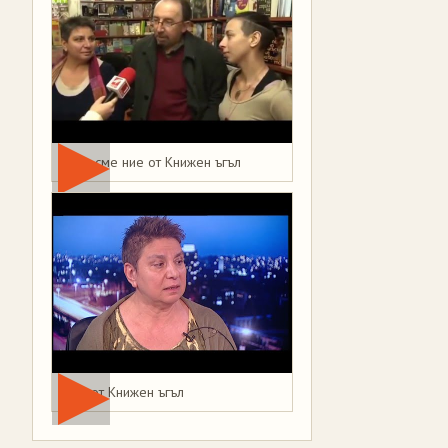
Това сме ние от Книжен ъгъл
Мая от Книжен ъгъл