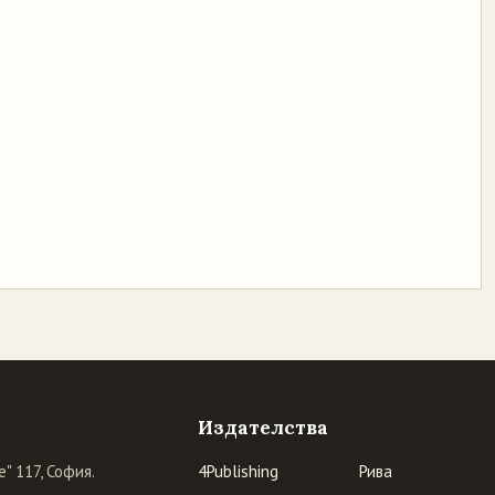
Издателства
" 117, София.
4Publishing
Рива