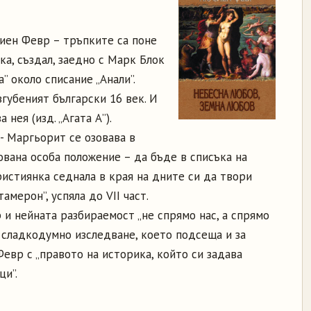
сиен Февр – тръпките са поне
ка, създал, заедно с Марк Блок
” около списание „Анали”.
згубеният български 16 век. И
нея (изд. „Агата А”).
 - Маргьорит се озовава в
ована особа положение – да бъде в списъка на
истиянка седнала в края на дните си да твори
амерон”, успяла до VІІ част.
и нейната разбираемост „не спрямо нас, а спрямо
 сладкодумно изследване, което подсеща и за
Февр с „правото на историка, който си задава
ци”.