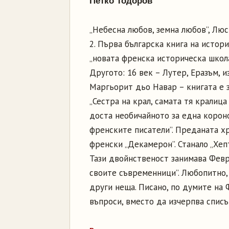
Петко Тодоров
„Небесна любов, земна любов”, Лю
2. Първа българска книга на истори
„новата френска историческа школа
Другото: 16 век – Лутер, Еразъм, и
Маргьорит дьо Навар – книгата е за 
„Сестра на крал, самата тя кралица
доста необичайното за една корон
френските писатели”. Преданата хр
френски „Декамерон”. Станало „Хепт
Тази двойнственост занимава Февр 
своите съвременници”. Любопитно,
други неща. Писано, по думите на 
въпроси, вместо да изчерпва списъ