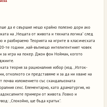
 иска
ше да е свършил нещо крайно полезно дори ако
ката на „Нещата от живота и тяхната логика” след
но и разбираемо Теорията на игрите в класическата
 20-те години „най-въпиещо интелигентният човек
н за игра на покер. Джон фон Нойман, когото
рджиите.
ата теория за рационалния избор (изд. „Изток-
ни, отколкото си представяме и за да ни хване на
ст почва изложението със скандальозната
ралния секс. Елементарно, като драматургия, но
радоксалните примери от живота. Ловко и
вод: „Спокойно, ще бъда кратък”.