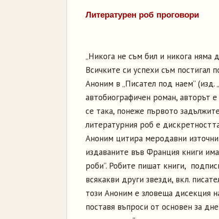
Литературен роб проговори
„Никога не съм бил и никога няма д
Всичките си успехи съм постигал п
Аноним в „Писател под наем” (изд. 
автобиографичен роман, авторът е
се така, понеже първото задължите
литературния роб е дискретността
Аноним цитира меродавни източниц
издаваните във Франция книги има
роби”. Робите пишат книги, подпис
всякакви други звезди, вкл. писате
този Аноним е зловеща дисекция на
поставя въпроси от основен за дне