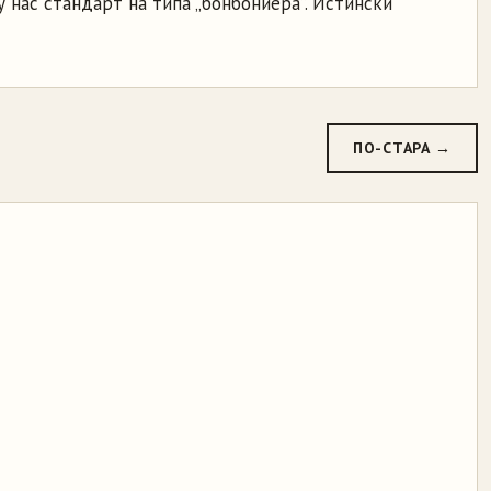
 нас стандарт на типа „бонбониера”. Истински
ПО-СТАРА →