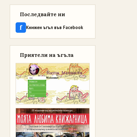
Последвайте ни
f
Книжен ъгъл във Facebook
Приятели на ъгъла