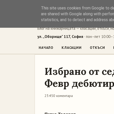
This site uses cookies from Google to del
Книжен ъг
are shared with Google along with perfor
statistics, and to detect and address ab
Блог на книжарницата — класации, откъси, н
ул. „Оборище" 117, София
· пон–пет 10:00–1
НАЧАЛО
КЛАСАЦИИ
ОТКЪСИ
Избрано от с
Февр дебютир
23:45
0 коментара