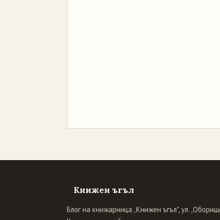
Книжен ъгъл
Блог на книжарница „Книжен ъгъл", ул. „Оборище