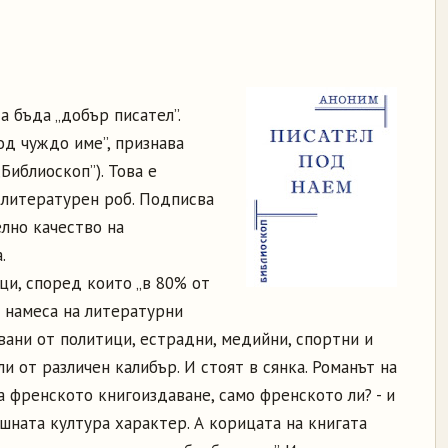
а бъда „добър писател”.
од чуждо име”, признава
„Библиоскоп”). Това е
 литературен роб. Подписва
лно качество на
.
и, според които „в 80% от
 намеса на литературни
вани от политици, естрадни, медийни, спортни и
ли от различен калибър. И стоят в сянка. Романът на
 френското книгоиздаване, само френското ли? - и
шната култура характер. А корицата на книгата