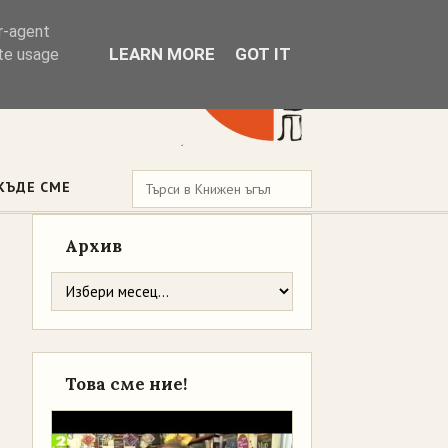
er-agent
LEARN MORE
GOT IT
ate usage
КЪДЕ СМЕ
Архив
Това сме ние!