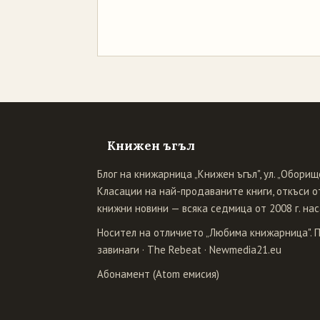
Книжен ъгъл
Блог на книжарница „Книжен ъгъл", ул. „Оборище
Класации на най-продаваните книги, откъси от
книжни новини — всяка седмица от 2008 г. нас
Носител на отличието „Любима книжарница". 
завинаги
·
The Rebeat
·
Newmedia21.eu
Абонамент (Atom емисия)