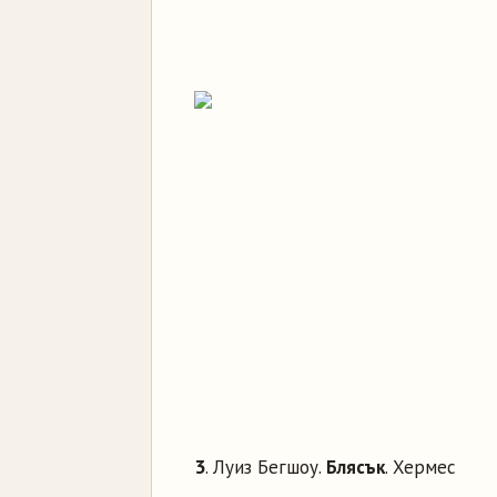
3
. Луиз Бегшоу.
Блясък
. Хермес