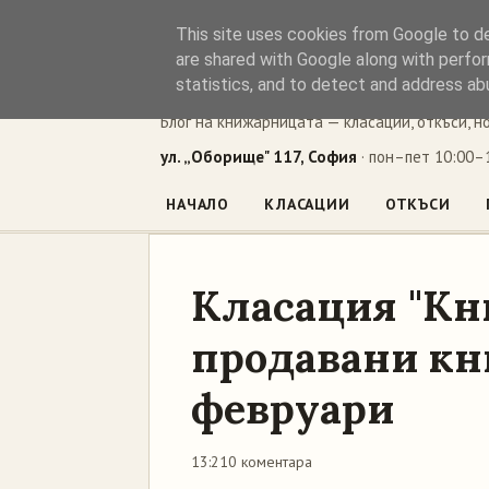
This site uses cookies from Google to del
Книжен ъг
are shared with Google along with perfor
statistics, and to detect and address ab
Блог на книжарницата — класации, откъси, н
ул. „Оборище" 117, София
· пон–пет 10:00–1
НАЧАЛО
КЛАСАЦИИ
ОТКЪСИ
Класация "Кн
продавани кни
февруари
13:21
0 коментара