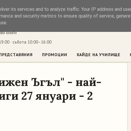
iver its services and to analyze traffic. Your IP address and us
ъл
mance and security metrics to ensure quality of service, gener
use.
ови книги
9:00 · събота 10:00–16:00
ПРЕДСТАВЯНИЯ
ПРОМОЦИИ
ХАЙДЕ НА УЧИЛИЩЕ
ижен Ъгъл" - най-
ги 27 януари - 2