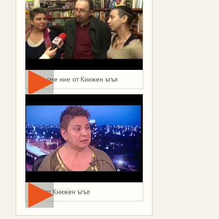
Това сме ние от Книжен ъгъл
Мая от Книжен ъгъл