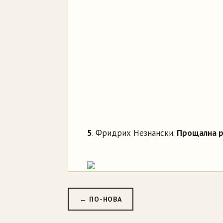
5
. Фридрих Незнански.
Прощална 
← ПО-НОВА