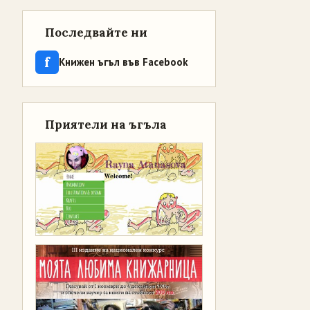
Последвайте ни
f
Книжен ъгъл във Facebook
Приятели на ъгъла