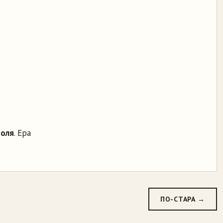
роля
. Ера
ПО-СТАРА →