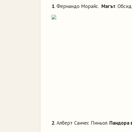
1
. Фернандо Морайс.
Магът
. Обси
2
. Алберт Санчес Пиньол.
Пандора 