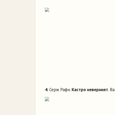
4
. Серж Рафи.
Кастро неверният
. В