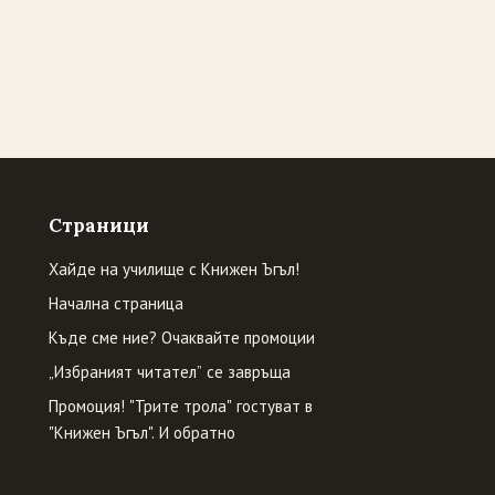
Страници
Хайде на училище с Книжен Ъгъл!
Начална страница
Къде сме ние? Очаквайте промоции
„Избраният читател” се завръща
Промоция! "Трите трола" гостуват в
"Книжен Ъгъл". И обратно