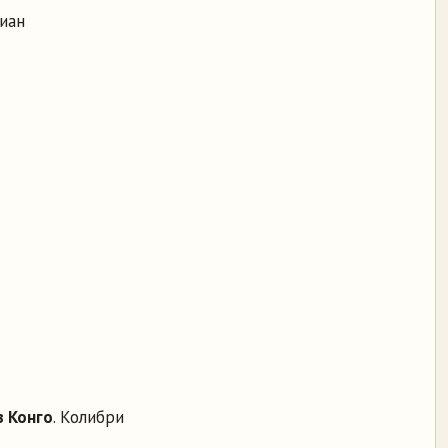
диан
в Конго
. Колибри