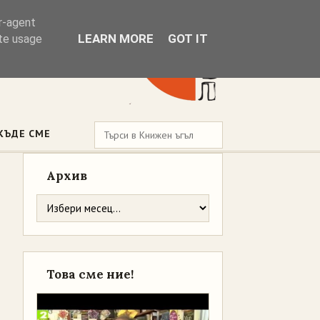
er-agent
LEARN MORE
GOT IT
ate usage
КЪДЕ СМЕ
Архив
Това сме ние!