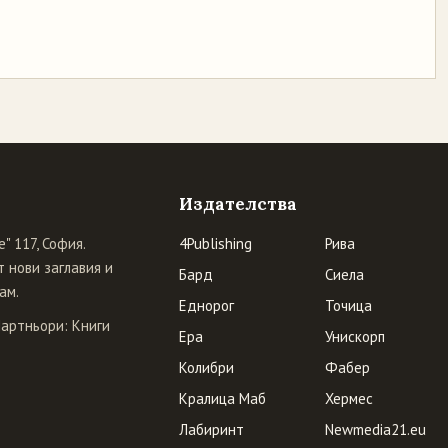
Издателства
" 117, София.
4Publishing
Рива
 нови заглавия и
Бард
Сиела
ам.
Еднорог
Точица
Партньори:
Книги
Ера
Унискорп
Колибри
Фабер
Кралица Маб
Хермес
Лабиринт
Newmedia21.eu