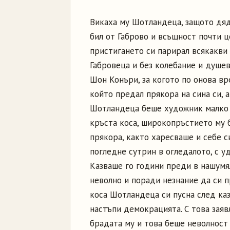
Викаха му Шотландеца, защото дяд
бил от Габрово и всъщност почти ц
пристигането си парирал всякакви
Габровеца и без колебание и душе
Шон Конъри, за когото по онова вр
който предал прякора на сина си, а
Шотландеца беше художник малко 
кръста коса, широкопръстието му 
прякора, както харесваше и себе с
погледне сутрин в огледалото, с у
Казваше го години преди в нашумя
неволно и поради незнание да си 
коса Шотландеца си пусна след каз
настъпи демокрацията. С това заяв
брадата му и това беше неволност