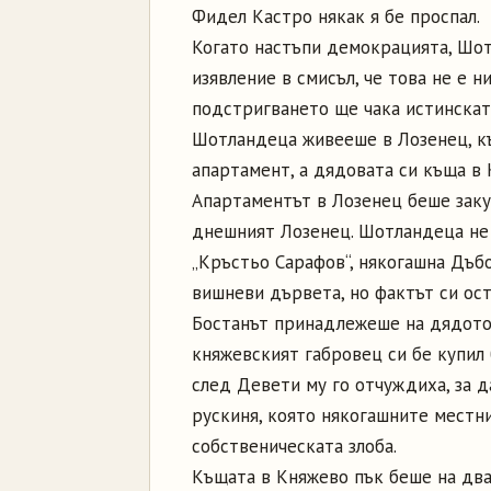
Фидел Кастро някак я бе проспал.
Когато настъпи демокрацията, Шот
изявление в смисъл, че това не е 
подстригването ще чака истинскат
Шотландеца живееше в Лозенец, къ
апартамент, а дядовата си къща в 
Апартаментът в Лозенец беше заку
днешният Лозенец. Шотландеца не
„Кръстьо Сарафов“, някогашна Дъбо
вишневи дървета, но фактът си ост
Бостанът принадлежеше на дядото 
княжевският габровец си бе купил 
след Девети му го отчуждиха, за д
рускиня, която някогашните местн
собственическата злоба.
Къщата в Княжево пък беше на два