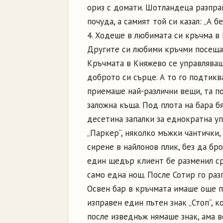
ориз с домати. Шотландеца разпра
почуда, а самият той си казал: „А б
4. Ходеше в любимата си кръчма в 
Другите си любими кръчми посещав
Кръчмата в Княжево се управляваш
доброто си сърце. А то го подтикв
приемаше най-различни вещи, та п
заложна къща. Под плота на бара б
десетина запалки за еднократна у
„Паркер“, няколко мъжки чантички,
сирене в найлонов плик, без да бр
един щедър клиент бе разменил ср
само една нощ. После Сотир го ра
Освен бар в кръчмата имаше още пе
изправен един пътен знак „Стоп“, 
после изведнъж нямаше знак, ама в