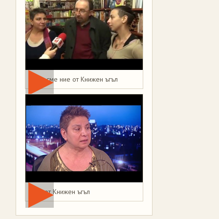
Това сме ние от Книжен ъгъл
Мая от Книжен ъгъл