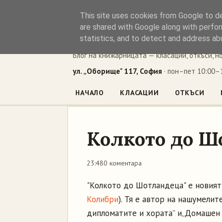
This site uses cookies from Google to del
Книжен ъг
are shared with Google along with perfor
statistics, and to detect and address ab
Блог на книжарницата — класации, откъси, н
ул. „Оборище" 117, София
· пон–пет 10:00–1
НАЧАЛО
КЛАСАЦИИ
ОТКЪСИ
Колкото до Ш
23:48
0 коментара
"Колкото до Шотландеца" е новият
Колибри
). Тя е автор на нашумелит
дипломатите и хората” и„Домашен 