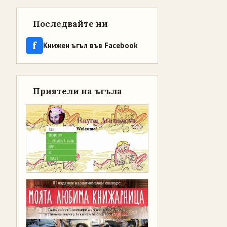
Последвайте ни
f
Книжен ъгъл във Facebook
Приятели на ъгъла