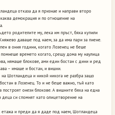
ландеца отказа да я признае и направи второ
никаква демокрация и по отношение на
а.
дето родителите му, лека им пръст, бяха купили
Княжево даваше под наем, за да има пари за пиене.
пен в ония години, когато Лозенец не беше
 помнеше времето когато, срещу дома му наулица
ва, нямаше блокове, ами един бостан с дини и ред
ава – имаше и бостан, и вишни.
на Шотландеца и никой никога не разбра защо
бостан в Лозенец. То и не беше важно, тъй като
а построят онези блокове. А вишните бяха на една
и деца си спомнят като олицетворение на
 етажа и преди да я даде под наем, Шотландеца