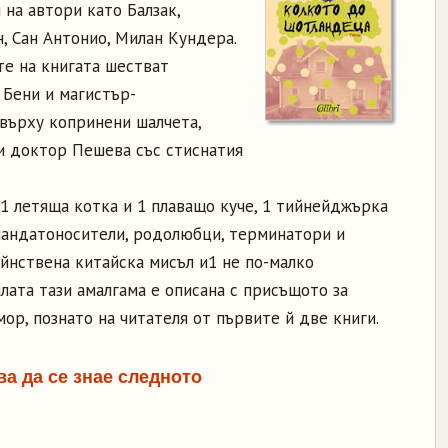
 на автори като Балзак,
н, Сан Антонио, Милан Кундера.
е на книгата шестват
 Бени и магистър-
 върху копринени шалчета,
и доктор Пешева със стиснатия
 1 летяща котка и 1 плаващо куче, 1 тийнейджърка
 мандатоносители, родолюбци, терминатори и
тайнствена китайска мисъл и1 не по-малко
лата тази амалгама е описана с присъщото за
мор, познато на читателя от първите й две книги.
а да се знае следното