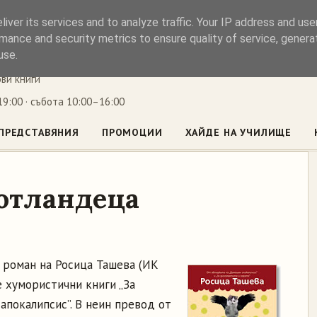
iver its services and to analyze traffic. Your IP address and us
ъл
mance and security metrics to ensure quality of service, gener
use.
ови книги
9:00 · събота 10:00–16:00
ПРЕДСТАВЯНИЯ
ПРОМОЦИИ
ХАЙДЕ НА УЧИЛИЩЕ
отландеца
 роман на Росица Ташева (ИК
е хумористични книги „За
апокалипсис”. В неин превод от