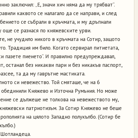
нно заключил: „Е, значи хич няма да му трябват“.
равили каквото се налагало да се направи, и след
ебението се събрали в кръчмата, и му дръпнали
у още се разнася по княжевските урви.
те, не учудило никого в кръчмата на Сотир, защото
го. Традиция им било. Когато сервирал питиетата,
си пазете пиенето“. И правилно предупреждавал,
т, останал без никакви пари и без никакъв паспорт,
азсее, та да му гаврътне мастиката.
ното си невежество. Той смяташе, че на 6
е обединили Княжево и Източна Румъния. Но може
ение се дължеше не толкова на невежеството му,
 княжевски патриотизъм. За Сотир Княжево не беше
рополията на цялото Западно полукълбо. (Сотир бе
кълбо.)
 Шотландеца.