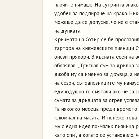
плочите нямаше. На сутринта знакъ
удобен за подпиране на крака. Ник
можеше да се допусне, че не е ста
на дупката.
Кръчмата на Сотир се бе прославил
тартора на княжевските пияници С
онези прякори. В късната есен на 
обявявал: „Тръгнал съм за дръвца за
джоба му са именно за дръвца, а не
на сезон, сътрапезниците му наизу
единодушно го смятали ако не за с
сумата за дръвцата за огрев успява
Та няколко месеца преди времето н
клюмнал на масата. И понеже това 
му с една идея по-малък пияница ре
като спи“, а когато се установило,