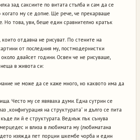
илка зад саксиите по витата стълба и сам да се
 когато му се допие. Ще рече, че прекарваше
е. Но това, уви, беше един сравнително кратък
които отдавна не рисуват. По стените на
картини от последния му, постмодернистки
около двайсет години. Освен че не рисуваше,
неща в живота си:
имание не може да се каже много, но каквото има да
ища. Често му се явяваха думи. Една сутрин се
раз „конфигурация на структурата“ и дълго се пита
 къде ли й е структурата. Веднъж пък сънува
 мерцедес и влиза в любимата му (любиматана
ъдето изяжда пет порции шкембе чорба и един