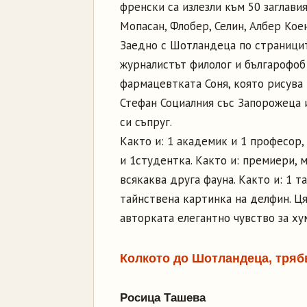
френски са излезли към 50 заглавия
Мопасан, Флобер, Селин, Албер Кое
Заедно с Шотландеца по страницит
журналистът филолог и българофоб
фармацевтката Соня, която рисува
Стефан Социалния със Запорожеца 
си съпруг.
Както и: 1 академик и 1 професор,
и 1студентка. Както и: премиери,
всякаква друга фауна. Както и: 1 
тайнствена картинка на делфин. Ця
авторката елегантно чувство за ху
Колкото до Шотландеца, трябв
Росица Ташева