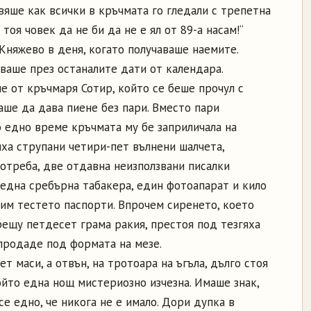
вяше как всички в кръчмата го гледали с трепетна
е тоя човек да не би да не е ял от 89-а насам!“
Княжево в деня, когато получаваше наемите.
аше през останалите дати от календара.
е от кръчмаря Сотир, който се беше прочул с
аше да дава пиене без пари. Вместо пари
о едно време кръчмата му бе заприличала на
яха струпани четири-пет вълнени шалчета,
потреба, две отдавна неизползвани писалки
 една сребърна табакера, един фотоапарат и кило
оим тестето паспорти. Впрочем сиренето, което
ещу петдесет грама ракия, престоя под тезгяха
зпродаде под формата на мезе.
т маси, а отвън, на тротоара на ъгъла, дълго стоя
който една нощ мистериозно изчезна. Имаше знак,
се едно, че никога не е имало. Дори дупка в