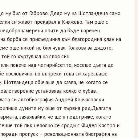
о му бил от Габрово. Дядо му на Шотландеца само
елия си живот прекарал в Княжево. Там още с
 недобронамерени опити да бъде наречен
вна борба се присъединил към благородния клан на
еме още никой не бил чувал. Толкова за дядото,
 той го хързулнал на своя син.
или повече над четирийсетте, носеше дълга до
бе пословично, но въпреки това си харесваше
и. Шотландеца обичаше да казва, че когато се
довлетворение установява колко е хубав.
лата си автобиография Андрей Кончаловски
припише думите му още от първия ред.Дългата
армата, заявявайки, че ще я подстриже, когато
ление той пък неволно се сроди с Фидел Кастро и
 поради пропуск – революционната биография на