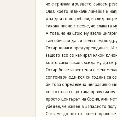
че е гризнал дръвцето, съвсем резо
След което извикали линейка и нап
два дни го погребали, и след погр
такова пиене с пеене, че славата м
А това, че на Стою му взели цигари
там обичали да си вземат едно-дру
Сотир винаги предупреждавал: „И 
защото все се намирал някой клиен
който само чакал съседа му да се р
Сотир беше известен и с феноменал
септември еди-коя си година са с
би това определено неправилно мн
колкото на също така прочутия му
просто центърът на София, ами мет
убеден, че живее в Западното полу
Стигаме до петото, което правеше