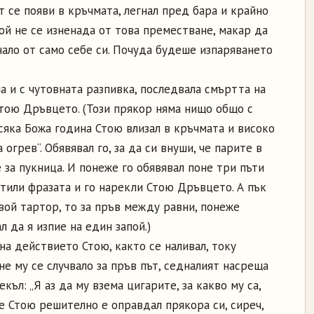
т се появи в кръчмата, легнал пред бара и крайно
ой не се изненада от това преместване, макар да
нало от само себе си. Почуда будеше изпаряването
а и с чутовната разпивка, последвала смъртта на
тою Дръвцето. (Този прякор няма нищо общо с
всяка Божа година Стою влизал в кръчмата и високо
 огрев“. Обявявал го, за да си внуши, че парите в
 за пукница. И понеже го обявявал поне три пъти
стили фразата и го нарекли Стою Дръвцето. А пък
вой тартор, то за пръв между равни, понеже
л да я изпие на един запой.)
а действието Стою, както се наливал, току
не му се случвало за пръв път, седналият насреща
къл: „Я аз да му взема цигарите, за какво му са,
 че Стою решително е оправдал прякора си, сиреч,