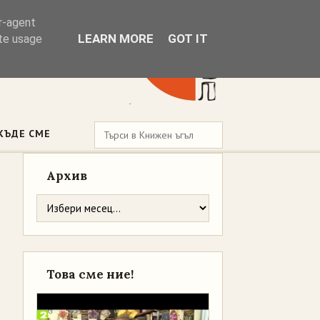
er-agent
LEARN MORE
GOT IT
ate usage
КЪДЕ СМЕ
Архив
Това сме ние!