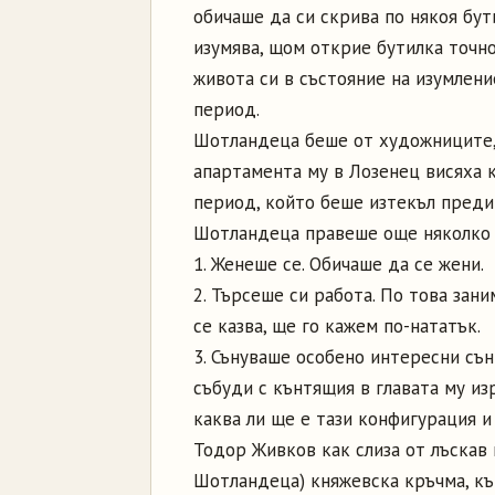
обичаше да си скрива по някоя бут
изумява, щом открие бутилка точно
живота си в състояние на изумлени
период.
Шотландеца беше от художниците, 
апартамента му в Лозенец висяха 
период, който беше изтекъл преди 
Шотландеца правеше още няколко 
1. Женеше се. Обичаше да се жени.
2. Търсеше си работа. По това зан
се казва, ще го кажем по-нататък.
3. Сънуваше особено интересни сън
събуди с кънтящия в главата му из
каква ли ще е тази конфигурация и
Тодор Живков как слиза от лъскав
Шотландеца) княжевска кръчма, к