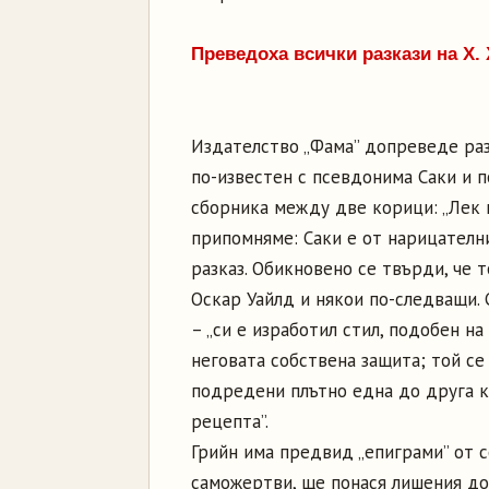
Преведоха всички разкази на Х. 
Издателство „Фама” допреведе ра
по-известен с псевдонима Саки и 
сборника между две корици: „Лек 
припомняме: Саки е от нарицателни
разказ. Обикновено се твърди, че 
Оскар Уайлд и някои по-следващи. 
– „си е изработил стил, подобен на
неговата собствена защита; той се
подредени плътно една до друга к
рецепта”.
Грийн има предвид „епиграми” от с
саможертви, ще понася лишения до 