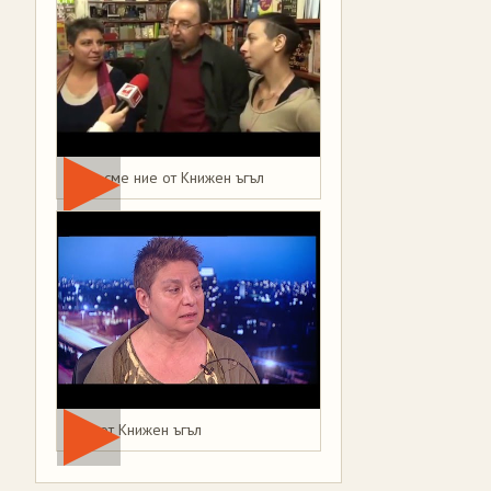
Това сме ние от Книжен ъгъл
Мая от Книжен ъгъл