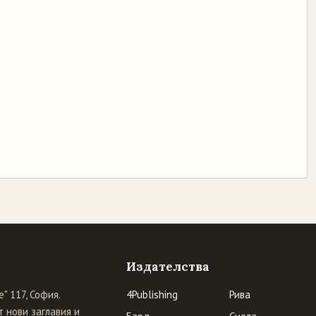
Издателства
" 117, София.
4Publishing
Рива
 нови заглавия и