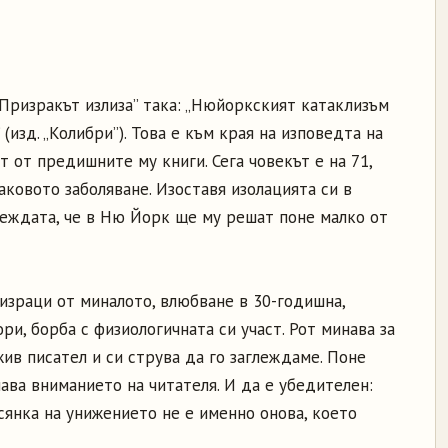
„Призракът излиза” така: „Нюйоркският катаклизъм
(изд. „Колибри”). Това е към края на изповедта на
т от предишните му книги. Сега човекът е на 71,
аковото заболяване. Изоставя изолацията си в
еждата, че в Ню Йорк ще му решат поне малко от
израци от миналото, влюбване в 30-годишна,
ри, борба с физиологичната си участ. Рот минава за
ив писател и си струва да го заглеждаме. Поне
ава вниманието на читателя. И да е убедителен:
сянка на унижението не е именно онова, което