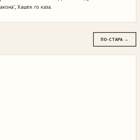
кона”, Хашек го каза.
ПО-СТАРА →