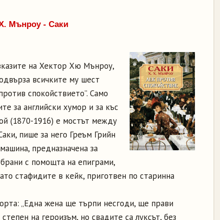
Х. Мънроу - Саки
зказите на Хектор Хю Мънроу,
подвърза всичките му шест
против спокойствието”. Само
те за английски хумор и за къс
той (1870-1916) е мостът между
Саки, пише за него Греъм Грийн
 машина, предназначена за
 брани с помощта на епиграми,
ато стафидите в кейк, приготвен по старинна
орта: „Една жена ще търпи несгоди, ще прави
степен на героизъм, но свадите са луксът, без