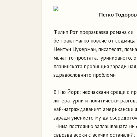
Петко Тодоров
Филип Рот преразказва романа си 
бе траял малко повече от седмица” 
Нейтън Цукерман, писателят, позна
мъчат го простата, уринирането, р
планинската провинция заради над
здравословните проблеми.
В Ню Йорк: неочаквани срещи с пр
литературни и политически разгово
най-награждаваният американски ж
заради умението му да съсредоточ
„Нима постоянно заплашващата ни 
свързва всеки с всички останали?”.