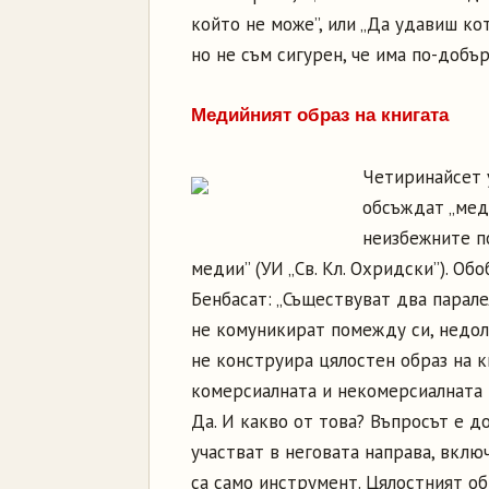
който не може”, или „Да удавиш ко
но не съм сигурен, че има по-добър
Медийният образ на книгата
Четиринайсет 
обсъждат „меди
неизбежните п
медии” (УИ „Св. Кл. Охридски”). О
Бенбасат: „Съществуват два парале
не комуникират помежду си, недол
не конструира цялостен образ на к
комерсиалната и некомерсиалната к
Да. И какво от това? Въпросът е д
участват в неговата направа, вклю
са само инструмент. Цялостният об