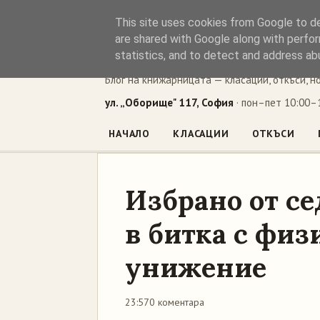
This site uses cookies from Google to del
Книжен ъг
are shared with Google along with perfor
statistics, and to detect and address ab
Блог на книжарницата — класации, откъси, н
ул. „Оборище" 117, София
· пон–пет 10:00–1
НАЧАЛО
КЛАСАЦИИ
ОТКЪСИ
Избрано от с
в битка с фи
унижение
23:57
0 коментара