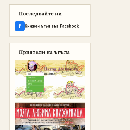
Последвайте ни
f
Книжен ъгъл във Facebook
Приятели на ъгъла