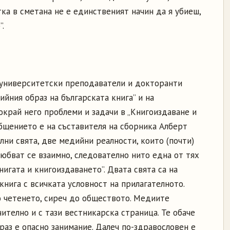
тка в сметана не е единственият начин да я убиеш,
”.
университетски преподаватели и докторанти
йния образ на българската книга” и на
окрай него проблеми и задачи в „Книгоиздаване и
бобщението е на съставителя на сборника Алберт
лни свята, две медийни реалности, които (почти)
юбват се взаимно, следователно нито една от тях
нигата и книгоиздаването”. Двата свята са на
нига с всичката условност на прилагателното.
о четенето, сиреч до обществото. Медиите
чително и с тази вестникарска страница. Те обаче
раз е опасно занимание. Далеч по-здравословен е