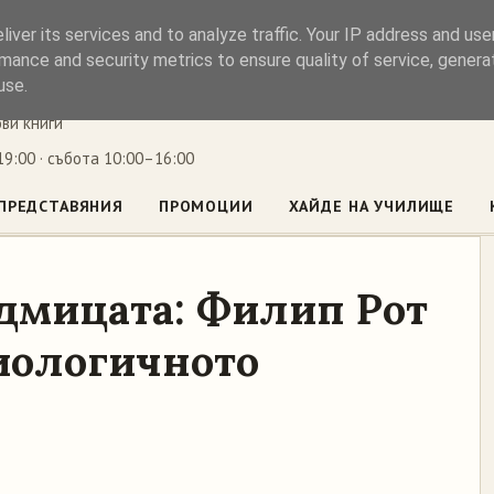
iver its services and to analyze traffic. Your IP address and us
ъл
mance and security metrics to ensure quality of service, gener
use.
ови книги
9:00 · събота 10:00–16:00
ПРЕДСТАВЯНИЯ
ПРОМОЦИИ
ХАЙДЕ НА УЧИЛИЩЕ
едмицата: Филип Рот
зиологичното