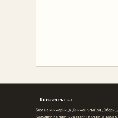
Книжен ъгъл
Блог на книжарница „Книжен ъгъл", ул. „Оборище
Класации на най-продаваните книги, откъси от