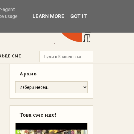
er-agent
LEARN MORE
GOT IT
ate usage
КЪДЕ СМЕ
Архив
Това сме ние!