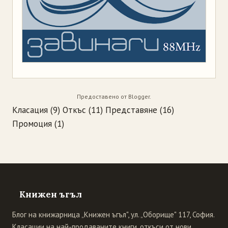
Предоставено от
Blogger
.
Класация
(9)
Откъс
(11)
Представяне
(16)
Промоция
(1)
Книжен ъгъл
Блог на книжарница „Книжен ъгъл", ул. „Оборище" 117, София.
Класации на най-продаваните книги, откъси от нови