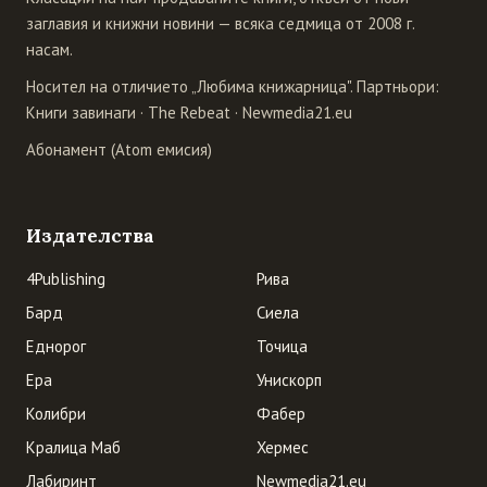
заглавия и книжни новини — всяка седмица от 2008 г.
насам.
Носител на отличието „Любима книжарница". Партньори:
Книги завинаги
·
The Rebeat
·
Newmedia21.eu
Абонамент (Atom емисия)
Издателства
4Publishing
Рива
Бард
Сиела
Еднорог
Точица
Ера
Унискорп
Колибри
Фабер
Кралица Маб
Хермес
Лабиринт
Newmedia21.eu