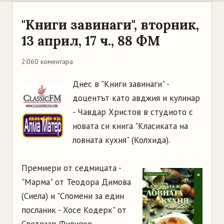
"Книги завинаги", вторник,
13 април, 17 ч., 88 ФМ
2:06
0 коментара
Днес в "Книги завинаги" -
доцентът като авджия и кулинар
- Чавдар Христов в студиото с
новата си книга "Класиката на
ловната кухня" (Колхида).
Премиери от седмицата -
"Марма" от Теодора Димова
(Сиела) и "Спомени за един
посланик - Хосе Кодерк" от