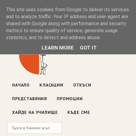
Книжен ъгъл
This site uses cookies from Google to deliver its services
and to analyze traffic. Your IP address and user-agent are
shared with Google along with performance and security
Блог на книжарницата — класации, откъси, нови книги
metrics to ensure quality of service, generate usage
ул. „Оборище" 117, София
· пон–пет 10:00–19:00 ·
statistics, and to detect and address abuse.
събота 10:00–16:00
LEARN MORE
GOT IT
НАЧАЛО
КЛАСАЦИИ
ОТКЪСИ
ПРЕДСТАВЯНИЯ
ПРОМОЦИИ
ХАЙДЕ НА УЧИЛИЩЕ
КЪДЕ СМЕ