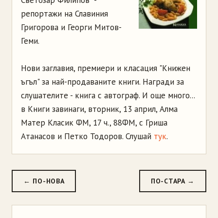
Светозар Филипов -
репортажи на Славиния
Григорова и Георги Митов-
Геми.
Нови заглавия, премиери и класация "Книжен
ъгъл" за най-продаваните книги. Награди за
слушателите - книга с автограф. И още много...
в Книги завинаги, вторник, 13 април, Алма
Матер Класик ФМ, 17 ч., 88ФМ, с Гриша
Атанасов и Петко Тодоров. Слушай
тук
.
← ПО-НОВА
ПО-СТАРА →