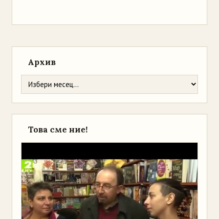
Архив
Това сме ние!