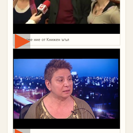
Това сме ние от Книжен ъгъл