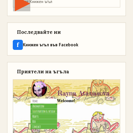
Мая от Книжен ъгъл
Последвайте ни
f
Книжен ъгъл във Facebook
Приятели на ъгъла