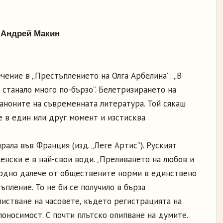
 Андрей Макин
чение в „Престъплението на Олга Арбелина”: „В
и станало много по-бързо”. Белетризирането на
каноните на съвременната литература. Той сякаш
е в един или друг момент и изстисква
рала във Франция (изд. „Леге Артис”). Руският
енски е в най-свои води. „Преливането на любов и
урдно далече от обществените норми в единствено
ъпление. То не би се получило в бърза
листване на часовете, където регистрацията на
оносимост. С почти плътско опипване на думите.