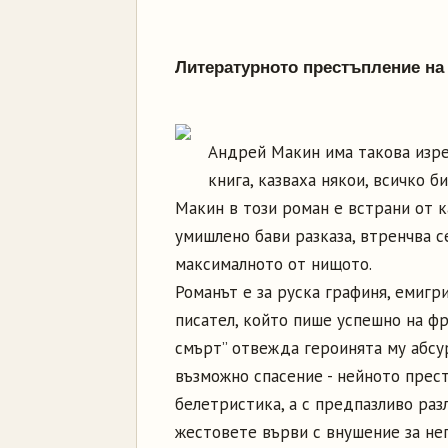
Литературното престъпление на
Андрей Макин има такова изре
книга, казваха някои, всичко б
Макин в този роман е встрани от 
умишлено бави разказа, втренчва с
максималното от нищото.
Романът е за руска графиня, емигри
писател, който пише успешно на фр
смърт” отвежда героинята му абс
възможно спасение - нейното прест
белетристика, а с предпазливо раз
жестовете върви с внушение за неп