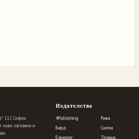
Издателства
" 117, София.
4Publishing
Рива
 нови заглавия и
Бард
Сиела
ам.
Еднорог
Точица