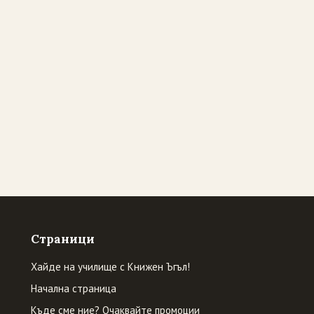
Страници
Хайде на училище с Книжен Ъгъл!
Начална страница
Къде сме ние? Очаквайте промоции