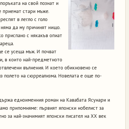
поръката на свой познат и
е приемат стари мъже.
еспят в легло с голо
 няма да му причинят нищо.
о приспано с някакъв опиат
ареца.
ще се усеща мъж. И почват
и, в които най-предметното
отвлечени вълнения. И което обикновено се
з полето на сюрреализма. Новелата е още по-
държа едноименния роман на Кавабата Ясунари и
. Само припомняме: първият японски нобелист за
ено за най-значимият японски писател на ХХ век