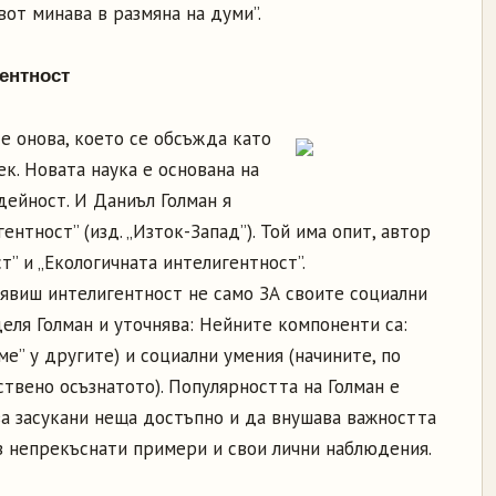
вот минава в размяна на думи”.
ентност
 е онова, което се обсъжда като
ек. Новата наука е основана на
дейност. И Даниъл Голман я
ентност” (изд. „Изток-Запад”). Той има опит, автор
т” и „Екологичната интелигентност”.
оявиш интелигентност не само ЗА своите социални
деля Голман и уточнява: Нейните компоненти са:
ме” у другите) и социални умения (начините, по
твено осъзнатото). Популярността на Голман е
ва засукани неща достъпно и да внушава важността
ез непрекъснати примери и свои лични наблюдения.