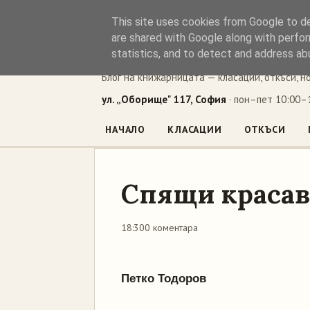
This site uses cookies from Google to del
Книжен ъг
are shared with Google along with perfor
statistics, and to detect and address ab
Блог на книжарницата — класации, откъси, н
ул. „Оборище" 117, София
· пон–пет 10:00–1
НАЧАЛО
КЛАСАЦИИ
ОТКЪСИ
Спящи красав
18:30
0 коментара
Петко Тодоров