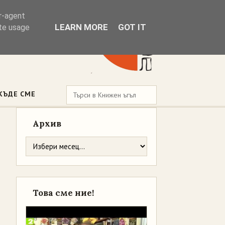
er-agent
LEARN MORE
GOT IT
ate usage
КЪДЕ СМЕ
Архив
Това сме ние!