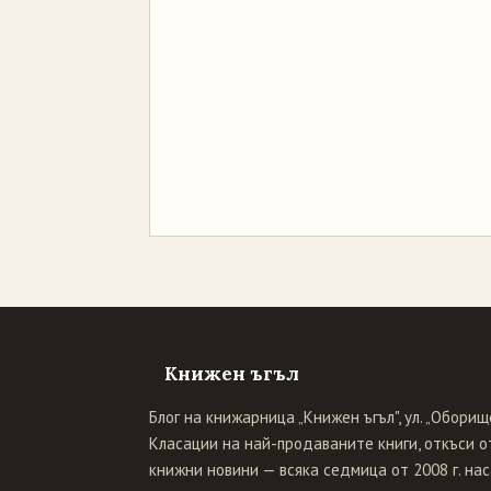
Книжен ъгъл
Блог на книжарница „Книжен ъгъл", ул. „Оборище
Класации на най-продаваните книги, откъси от
книжни новини — всяка седмица от 2008 г. нас