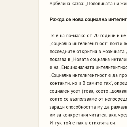
Арбелина казва: „Половината ни жи
Ражда се нова социална интелиг
Тя е на по-малко от 20 години и не
„социална интелигентност” почти в
последните открития в мозъчната 
показва в „Новата социална интелиг
е на „Емоционалната интелигентнос
„Социална интелигентност е да пр
контакти, но и В самите тях”, опре
социален усет (това, което „долавя
които се възползваме от непосредс
заради способността му да разказ
им за конкретния читател, вкл. чр
И тук той е пак в стихията си.