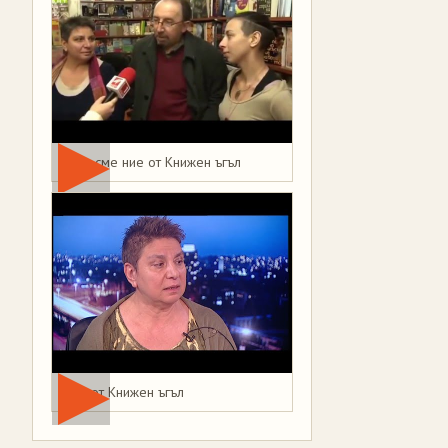
Това сме ние от Книжен ъгъл
Мая от Книжен ъгъл