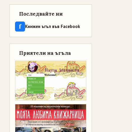
Последвайте ни
f
Книжен ъгъл във Facebook
Приятели на ъгъла