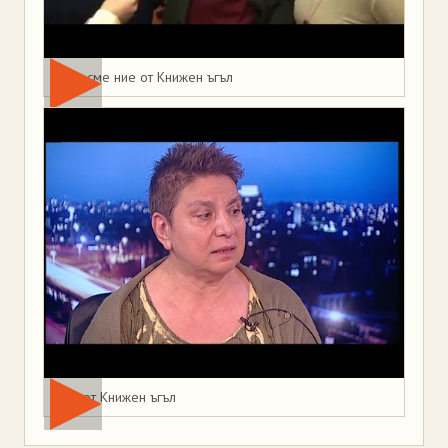
Това сме ние от Книжен ъгъл
Мая от Книжен ъгъл