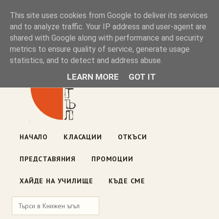
Книжен ъгъл
This site uses cookies from Google to deliver its services
and to analyze traffic. Your IP address and user-agent are
shared with Google along with performance and security
Блог на книжарницата — класации, откъси, нови книги
metrics to ensure quality of service, generate usage
ул. „Оборище" 117, София
· пон–пет 10:00–19:00 ·
statistics, and to detect and address abuse.
събота 10:00–16:00
LEARN MORE
GOT IT
НАЧАЛО
КЛАСАЦИИ
ОТКЪСИ
ПРЕДСТАВЯНИЯ
ПРОМОЦИИ
ХАЙДЕ НА УЧИЛИЩЕ
КЪДЕ СМЕ