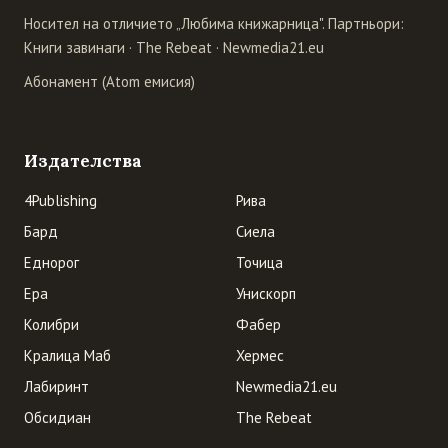
Носител на отличието „Любима книжарница". Партньори:
Книги завинаги
·
The Rebeat
·
Newmedia21.eu
Абонамент (Atom емисия)
Издателства
4Publishing
Рива
Бард
Сиела
Еднорог
Точица
Ера
Унискорп
Колибри
Фабер
Кралица Маб
Хермес
Лабиринт
Newmedia21.eu
Обсидиан
The Rebeat