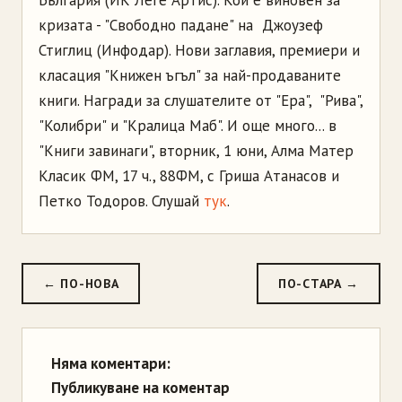
България (ИК Леге Артис). Кой е виновен за
кризата - "Свободно падане" на Джоузеф
Стиглиц (Инфодар). Нови заглавия, премиери и
класация "Книжен ъгъл" за най-продаваните
книги. Награди за слушателите от "Ера", "Рива",
"Колибри" и "Кралица Маб". И още много... в
"Книги завинаги", вторник, 1 юни, Алма Матер
Класик ФМ, 17 ч., 88ФМ, с Гриша Атанасов и
Петко Тодоров. Слушай
тук
.
← ПО-НОВА
ПО-СТАРА →
Няма коментари:
Публикуване на коментар