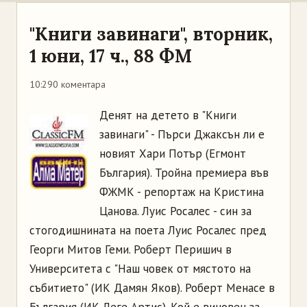
"Книги завинаги", вторник,
1 юни, 17 ч., 88 ФМ
10:29
0 коментара
Денят на детето в "Книги
завинаги" - Пърси Джаксън ли е
новият Хари Потър (Егмонт
България). Тройна премиера във
ФЖМК - репортаж на Кристина
Цанова. Луис Росалес - син за
стогодишнината на поета Луис Росалес пред
Георги Митов Геми. Роберт Перишич в
Университета с "Наш човек от мястото на
събитието" (ИК Дамян Яков). Роберт Менасе в