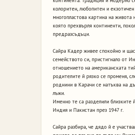
континента. Традиция и модерно с
колоритен, любопитен и екзотичен 
многопластова картина на живота 
която прехвърля континенти, поко
предразсъдъци.
Сайра Кадер живее спокойно и щас
семейството си, пристигнало от И
отношението на американската ти
родителите й рязко се променя, сл
роднини в Карачи се натъква на д
лъжи.
Именно те са разделили близките й
Индия и Пакистан през 1947 г.
Сайра разбира, че дядо й е участва