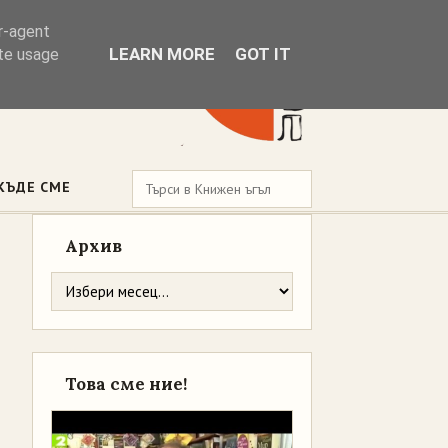
er-agent
LEARN MORE
GOT IT
ate usage
КЪДЕ СМЕ
Архив
Това сме ние!