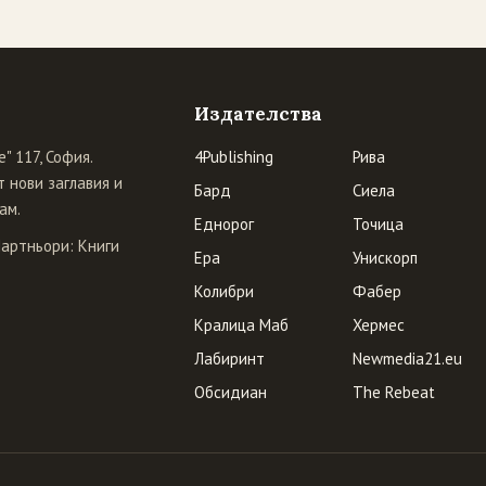
Издателства
" 117, София.
4Publishing
Рива
 нови заглавия и
Бард
Сиела
ам.
Еднорог
Точица
Партньори:
Книги
Ера
Унискорп
Колибри
Фабер
Кралица Маб
Хермес
Лабиринт
Newmedia21.eu
Обсидиан
The Rebeat