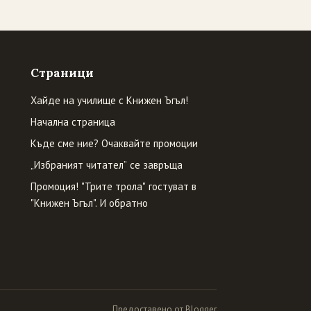
Страници
Хайде на училище с Книжен Ъгъл!
Начална страница
Къде сме ние? Очаквайте промоции
„Избраният читател” се завръща
Промоция! "Трите трола" гостуват в
"Книжен Ъгъл". И обратно
Предоставено от Blogger