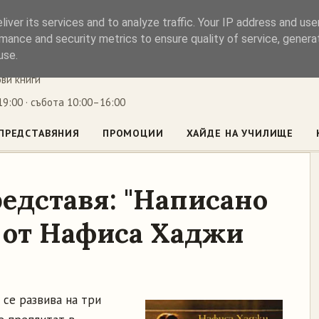
iver its services and to analyze traffic. Your IP address and us
ъл
mance and security metrics to ensure quality of service, gener
use.
ови книги
9:00 · събота 10:00–16:00
ПРЕДСТАВЯНИЯ
ПРОМОЦИИ
ХАЙДЕ НА УЧИЛИЩЕ
едставя: "Написано
" от Нафиса Хаджи
 се развива на три