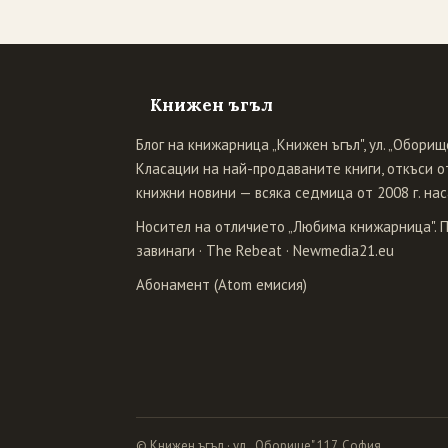
Книжен ъгъл
Блог на книжарница „Книжен ъгъл", ул. „Оборище
Класации на най-продаваните книги, откъси от
книжни новини — всяка седмица от 2008 г. нас
Носител на отличието „Любима книжарница". 
завинаги
·
The Rebeat
·
Newmedia21.eu
Абонамент (Atom емисия)
© Книжен ъгъл · ул. „Оборище" 117, София