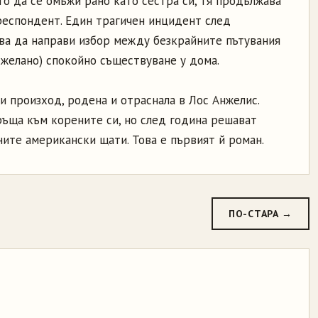
то да се омъжи рано като сестра си, тя продължава
ореспондент. Един трагичен инцидент след
ва да направи избор между безкрайните пътувания
-желано) спокойно съществуване у дома.
и произход, родена и отраснала в Лос Анжелис.
ръща към корените си, но след година решават
ите американски щати. Това е първият й роман.
ПО-СТАРА →