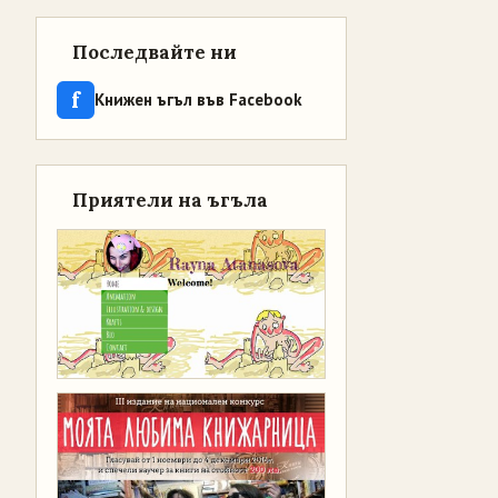
Последвайте ни
f
Книжен ъгъл във Facebook
Приятели на ъгъла