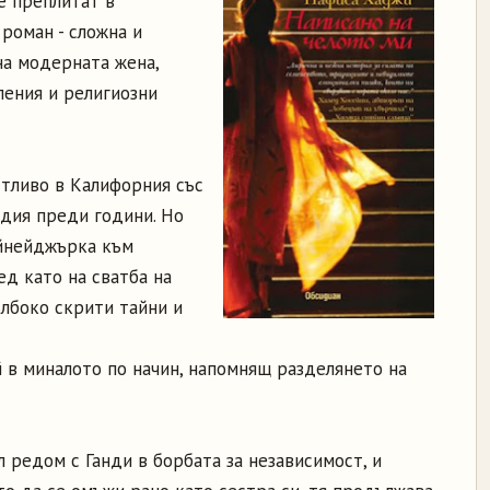
е преплитат в
роман - сложна и
на модерната жена,
ления и религиозни
тливо в Калифорния със
ндия преди години. Но
йнейджърка към
ед като на сватба на
ълбоко скрити тайни и
 в миналото по начин, напомнящ разделянето на
л редом с Ганди в борбата за независимост, и