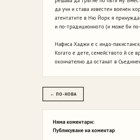
решава да тръгне по пътя му. Вмес
да учи и става известен военен к
атентатите в Ню Йорк я принужда
и по-традиционното (и може би по
Нафиса Хаджи е с индо-пакистанск
Когато е дете, семейството й се в
окончателно да останат в Съединен
← ПО-НОВА
Няма коментари:
Публикуване на коментар