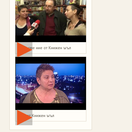
Това сме ние от Книжен ъгъл
Мая от Книжен ъгъл