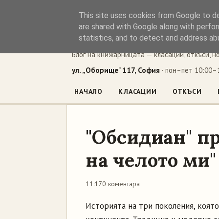
This site uses cookies from Google to del
Книжен ъг
are shared with Google along with perfor
statistics, and to detect and address ab
Блог на книжарницата — класации, откъси, н
ул. „Оборище" 117, София
· пон–пет 10:00–1
НАЧАЛО
КЛАСАЦИИ
ОТКЪСИ
"Обсидиан" пр
на челото ми
11:17
0 коментара
Историята на три поколения, която