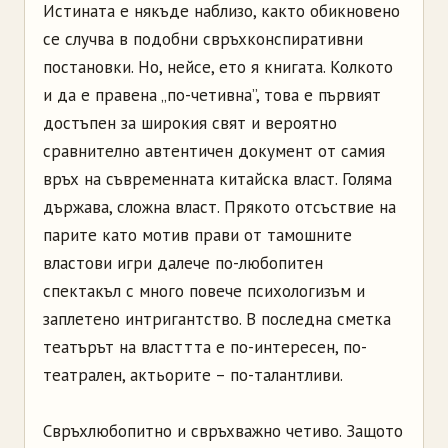
Истината е някъде наблизо, както обикновено
се случва в подобни свръхконспиративни
постановки. Но, нейсе, ето я книгата. Колкото
и да е правена „по-четивна”, това е първият
достъпен за широкия свят и вероятно
сравнително автентичен документ от самия
връх на съвременната китайска власт. Голяма
държава, сложна власт. Прякото отсъствие на
парите като мотив прави от тамошните
властови игри далече по-любопитен
спектакъл с много повече психологизъм и
заплетено интригантство. В последна сметка
театърът на власттта е по-интересен, по-
театрален, актьорите – по-талантливи.
Свръхлюбопитно и свръхважно четиво. Защото