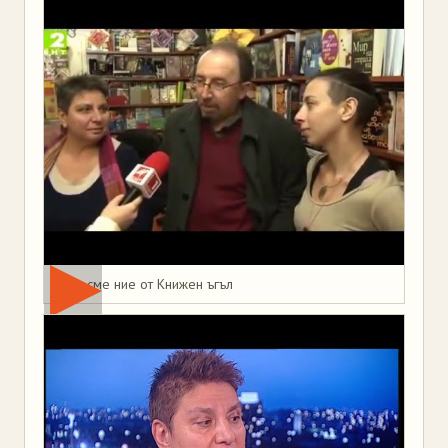
Това сме ние от Книжен ъгъл