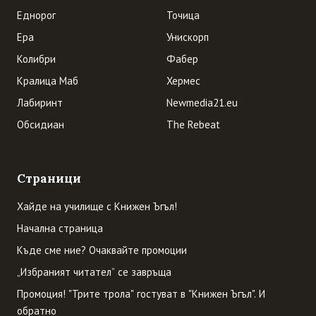
Еднорог
Точица
Ера
Унискорп
Колибри
Фабер
Кралица Маб
Хермес
Лабиринт
Newmedia21.eu
Обсидиан
The Rebeat
Страници
Хайде на училище с Книжен Ъгъл!
Начална страница
Къде сме ние? Очаквайте промоции
„Избраният читател” се завръща
Промоция! "Трите трола" гостуват в "Книжен Ъгъл". И
обратно