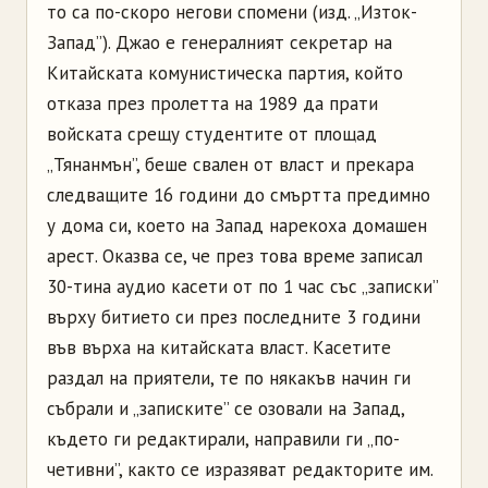
то са по-скоро негови спомени (изд. „Изток-
Запад”). Джао е генералният секретар на
Китайската комунистическа партия, който
отказа през пролетта на 1989 да прати
войската срещу студентите от площад
„Тянанмън”, беше свален от власт и прекара
следващите 16 години до смъртта предимно
у дома си, което на Запад нарекоха домашен
арест. Оказва се, че през това време записал
30-тина аудио касети от по 1 час със „записки”
върху битието си през последните 3 години
във върха на китайската власт. Касетите
раздал на приятели, те по някакъв начин ги
събрали и „записките” се озовали на Запад,
където ги редактирали, направили ги „по-
четивни”, както се изразяват редакторите им.