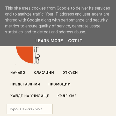
Книжен ъгъл
This site uses cookies from Google to deliver its services
and to analyze traffic. Your IP address and user-agent are
shared with Google along with performance and security
Блог на книжарницата — класации, откъси, нови книги
metrics to ensure quality of service, generate usage
ул. „Оборище" 117, София
· пон–пет 10:00–19:00 ·
statistics, and to detect and address abuse.
събота 10:00–16:00
LEARN MORE
GOT IT
НАЧАЛО
КЛАСАЦИИ
ОТКЪСИ
ПРЕДСТАВЯНИЯ
ПРОМОЦИИ
ХАЙДЕ НА УЧИЛИЩЕ
КЪДЕ СМЕ