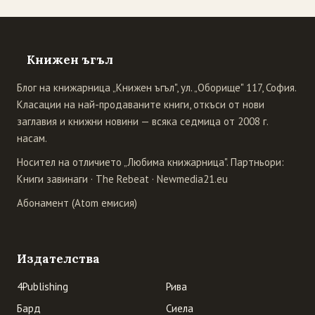
Книжен ъгъл
Блог на книжарница „Книжен ъгъл", ул. „Оборище" 117, София.
Класации на най-продаваните книги, откъси от нови
заглавия и книжни новини — всяка седмица от 2008 г.
насам.
Носител на отличието „Любима книжарница". Партньори:
Книги завинаги
·
The Rebeat
·
Newmedia21.eu
Абонамент (Atom емисия)
Издателства
4Publishing
Рива
Бард
Сиела