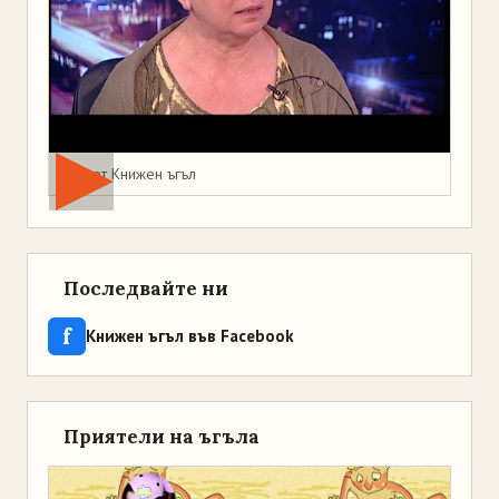
Мая от Книжен ъгъл
Последвайте ни
f
Книжен ъгъл във Facebook
Приятели на ъгъла