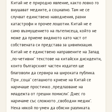
Китай не е природно явление, както ловко го
внушават медиите, а социално. Там не се
случват единствено наводнения, разни
катастрофи и прочее лошотии. Китай не е
само възмущението на пътеписеца, който не
може да приеме видяното като част от
собствената си представа за цивилизация.
Китай не е единствено направените на Запад
„по-четивни” текстове на китайски дисиденти,
които българският частен издател ще
благоволи да сервира на широката публика.
При „соца” сегашното криене на Китай се
наричаше простичко „предпазване на
младежта от грешни помисли”. Днес го
наричаме със сложното „свободни медии”.
Нека някой по-умен да обясни разликата.