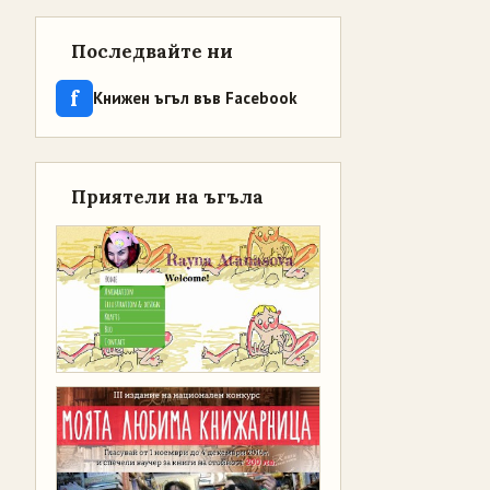
Последвайте ни
f
Книжен ъгъл във Facebook
Приятели на ъгъла