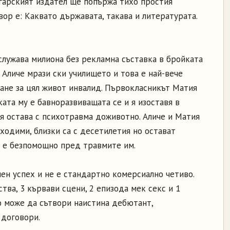
лгарският издател ще попържа тихо простия
вор е: Каквато държавата, такава и литературата.
аслужава милиона без рекламна съставка в бройката
а Аличе мрази ски училището и това е най-вече
тане за цял живот инвалид. Първокласникът Матия
ката му е бавноразвиващата се и я изоставя в
ия остава с психотравма доживотно. Аличе и Матия
бходими, близки са с десетилетия но остават
 е безпомощно пред травмите им.
ен успех и не е стандартно комерсиално четиво.
тва, 3 кървави сцени, 2 епизода мек секс и 1
о може да сътвори наистина дебютант,
 договори.