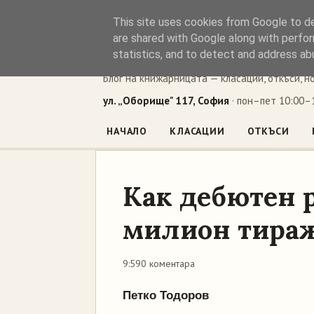
This site uses cookies from Google to del
Книжен ъг
are shared with Google along with perfor
statistics, and to detect and address ab
Блог на книжарницата — класации, откъси, н
ул. „Оборище" 117, София
· пон–пет 10:00–1
НАЧАЛО
КЛАСАЦИИ
ОТКЪСИ
Как дебютен 
милион тира
9:59
0 коментара
Петко Тодоров