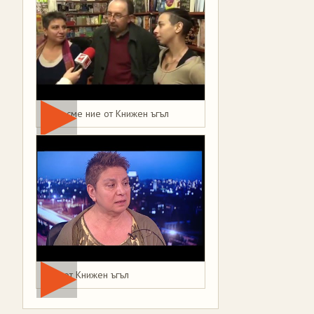
Това сме ние от Книжен ъгъл
Мая от Книжен ъгъл