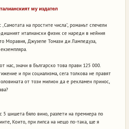
италианският му издател
„Самотата на простите числа”, романът спечели
годишният италиански физик се нареди в нейния
рто Моравия, Джузепе Томази ди Лампедуза,
 екземпляра.
т нас, значи в Българско това прави 125 000.
ижение и при социализма, сега толкова не правят
Половината от този милион да е рекламен принос,
ава?
 с 5 шишета бяло вино, разлети на премиера по
ите, Които, при липса на нещо по-така, ще я