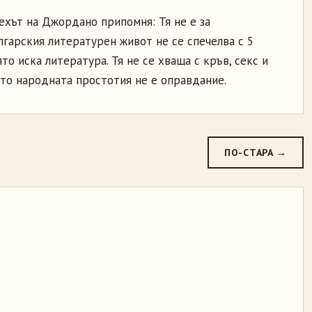
пехът на Джордано припомня: Тя не е за
ългарския литературен живот не се спечелва с 5
то иска литература. Тя не се хваща с кръв, секс и
оито народната простотия не е оправдание.
ПО-СТАРА →