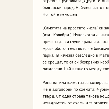
отразят в рубриката „Други”. И бъ
български народ. Най-лесният отго
Но той е немощен.
„Самотата на простите числа” си з
(изд. „Колибри”). Няколкогодишнат
причина да си счупи крака и да ос
мрази обстоятелството, че близнач
парка. Тя изчезва безследно и Мат
се срещат, те са си безкрайно нео
разделени. Най-важното между тях
Романът има качества за комерсиал
Не е договорен по схемата: 4 убийс
твърд. От една страна такова нещ
незадръстен от схеми и търговски