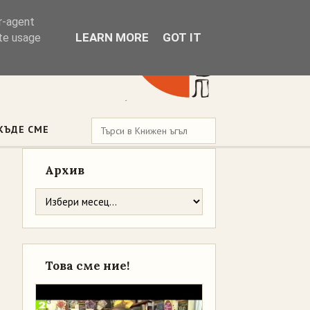
er-agent
LEARN MORE
GOT IT
ate usage
КЪДЕ СМЕ
Архив
Това сме ние!