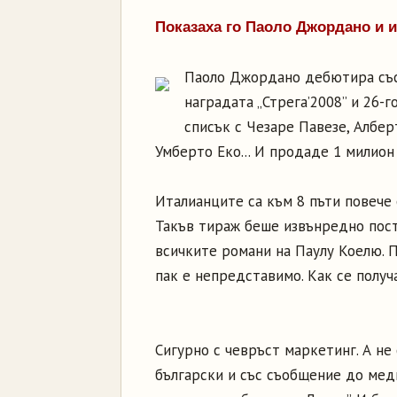
Показаха го Паоло Джордано и 
Паоло Джордано дебютира със 
наградата „Стрега’2008” и 26-
списък с Чезаре Павезе, Албе
Умберто Еко... И продаде 1 милион
Италианците са към 8 пъти повече о
Такъв тираж беше извънредно пост
всичките романи на Паулу Коелю. 
пак е непредставимо. Как се получ
Сигурно с чевръст маркетинг. А не
български и със съобщение до меди