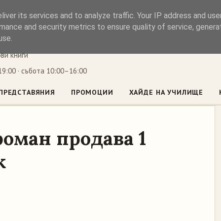
iver its services and to analyze traffic. Your IP address and us
ъл
mance and security metrics to ensure quality of service, gener
use.
ови книги
9:00 · събота 10:00–16:00
ПРЕДСТАВЯНИЯ
ПРОМОЦИИ
ХАЙДЕ НА УЧИЛИЩЕ
роман продава 1
ж