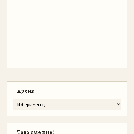
Архив
Това сме ние!