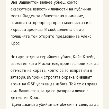
Във Вашингтон вилнее убиец, който
екзекутира известни личности на публични
места. Жаден за обществено внимание,
психопатът превръща престъпленията си в
кървави зрелища. В съобщенията си до
полицията той открито предизвиква Алекс
Крос.
Четири години серийният убиец Кайл Крейг,
известен като Мислителя, крои планове как да
отмъсти на хората, които са го изпратили в
затвора. Въпреки строгата охрана, бившият
агент на ФБР успява да избяга. Той се отправя
към Вашингтон, за да се разправи лично с
детектив Крос.
Дали двамата убийци ще обединят сили, за да