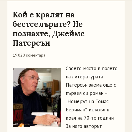
Кой е кралят на
бестселърите? Не
познахте, Джеймс
Патерсън
19:02
0 коментара
Своето място в полето
на литературата
Патерсън заема още с
първия си роман –
„Номерът на Томас
Бериман”, излязъл в
края на 70-те години.
За него авторът