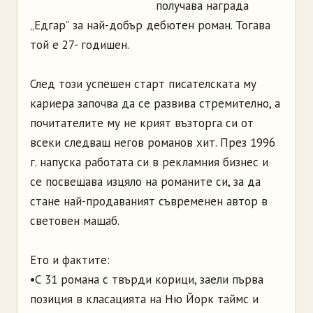
получава награда
„Едгар” за най-добър дебютен роман. Тогава
той е 27- годишен.
След този успешен старт писателската му
кариера започва да се развива стремително, а
почитателите му не крият възторга си от
всеки следващ негов романов хит. През 1996
г. напуска работата си в рекламния бизнес и
се посвещава изцяло на романите си, за да
стане най-продаваният съвременен автор в
световен мащаб.
Ето и фактите:
•С 31 романа с твърди корици, заели първа
позиция в класацията на Ню Йорк таймс и