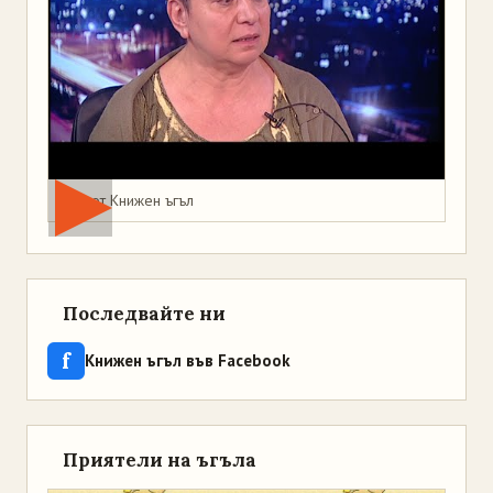
Мая от Книжен ъгъл
Последвайте ни
f
Книжен ъгъл във Facebook
Приятели на ъгъла