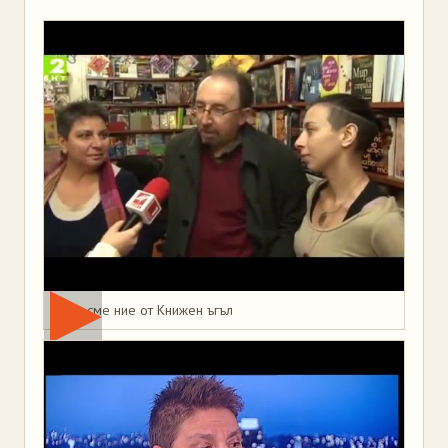
Това сме ние от Книжен ъгъл