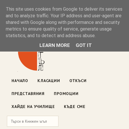
Книжен ъгъл
This site uses cookies from Google to deliver its services
and to analyze traffic. Your IP address and user-agent are
shared with Google along with performance and security
Блог на книжарницата — класации, откъси, нови книги
metrics to ensure quality of service, generate usage
ул. „Оборище" 117, София
· пон–пет 10:00–19:00 ·
statistics, and to detect and address abuse.
събота 10:00–16:00
LEARN MORE
GOT IT
НАЧАЛО
КЛАСАЦИИ
ОТКЪСИ
ПРЕДСТАВЯНИЯ
ПРОМОЦИИ
ХАЙДЕ НА УЧИЛИЩЕ
КЪДЕ СМЕ