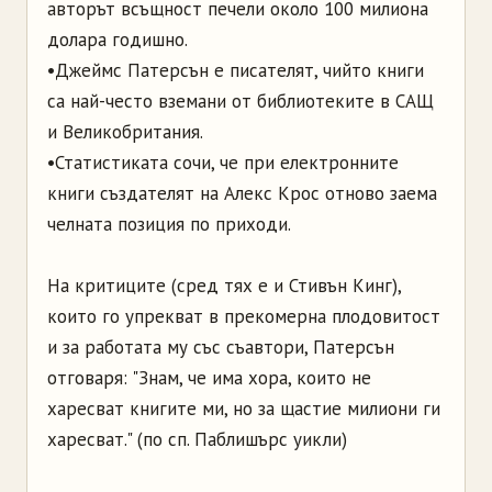
авторът всъщност печели около 100 милиона
долара годишно.
•Джеймс Патерсън е писателят, чийто книги
са най-често вземани от библиотеките в САЩ
и Великобритания.
•Статистиката сочи, че при електронните
книги създателят на Алекс Крос отново заема
челната позиция по приходи.
На критиците (сред тях е и Стивън Кинг),
които го упрекват в прекомерна плодовитост
и за работата му със съавтори, Патерсън
отговаря: "Знам, че има хора, които не
харесват книгите ми, но за щастие милиони ги
харесват." (по сп. Паблишърс уикли)