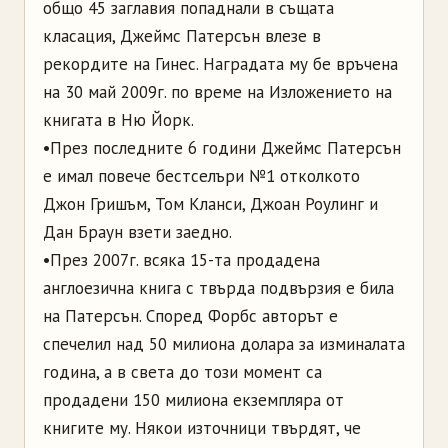
общо 45 заглавия попаднали в същата
класация, Джеймс Патерсън влезе в
рекордите на Гинес. Наградата му бе връчена
на 30 май 2009г. по време на Изложението на
книгата в Ню Йорк.
•През последните 6 години Джеймс Патерсън
е имал повече бестселъри №1 отколкото
Джон Гришъм, Том Кланси, Джоан Роулинг и
Дан Браун взети заедно.
•През 2007г. всяка 15-та продадена
англоезична книга с твърда подвързия е била
на Патерсън. Според Форбс авторът е
спечелил над 50 милиона долара за изминалата
година, а в света до този момент са
продадени 150 милиона екземпляра от
книгите му. Някои източници твърдят, че