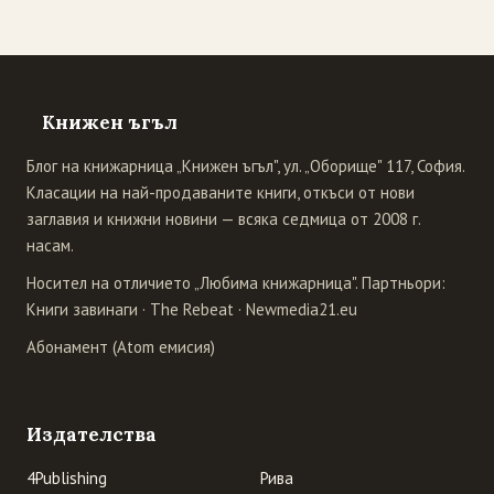
Книжен ъгъл
Блог на книжарница „Книжен ъгъл", ул. „Оборище" 117, София.
Класации на най-продаваните книги, откъси от нови
заглавия и книжни новини — всяка седмица от 2008 г.
насам.
Носител на отличието „Любима книжарница". Партньори:
Книги завинаги
·
The Rebeat
·
Newmedia21.eu
Абонамент (Atom емисия)
Издателства
4Publishing
Рива