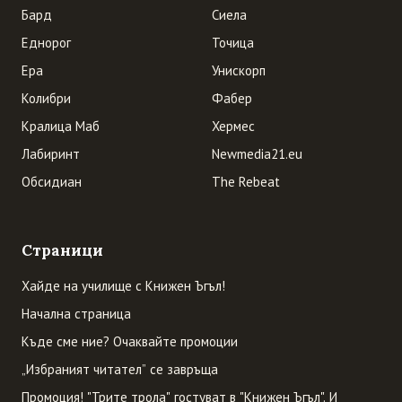
Бард
Сиела
Еднорог
Точица
Ера
Унискорп
Колибри
Фабер
Кралица Маб
Хермес
Лабиринт
Newmedia21.eu
Обсидиан
The Rebeat
Страници
Хайде на училище с Книжен Ъгъл!
Начална страница
Къде сме ние? Очаквайте промоции
„Избраният читател” се завръща
Промоция! "Трите трола" гостуват в "Книжен Ъгъл". И