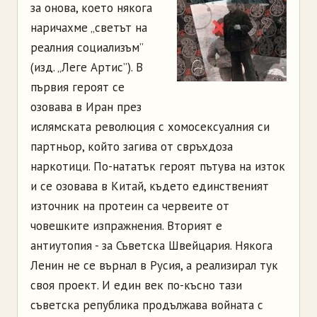
за онова, което някога
наричахме „светът на
реалния социализъм”
(изд. „Леге Артис”). В
първия героят се
озовава в Иран през
ислямската революция с хомосексуалния си
партньор, който загива от свръхдоза
наркотици. По-нататък героят пътува на изток
и се озовава в Китай, където единственият
източник на протеин са червеите от
човешките изпражнения. Вторият е
антиутопия - за Съветска Швейцария. Някога
Ленин не се върнал в Русия, а реализирал тук
своя проект. И един век по-късно тази
съветска република продължава войната с