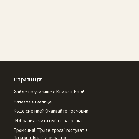
Страници
Хайде на училище с Книжен Ъгъл!
Начална страница
Къде сме ние? Очаквайте промоции
„Избраният читател” се завръща
Промоция! "Трите трола" гостуват в
"Книжен Ъгъл". И обратно