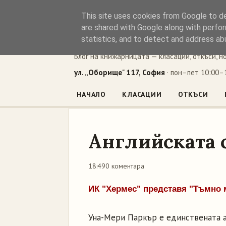
This site uses cookies from Google to del
Книжен ъг
are shared with Google along with perfor
statistics, and to detect and address ab
Блог на книжарницата — класации, откъси, н
ул. „Оборище" 117, София
· пон–пет 10:00–1
НАЧАЛО
КЛАСАЦИИ
ОТКЪСИ
Английската 
18:49
0 коментара
ИК "Хермес" представя "Тъмно 
Уна-Мери Паркър е единствената а