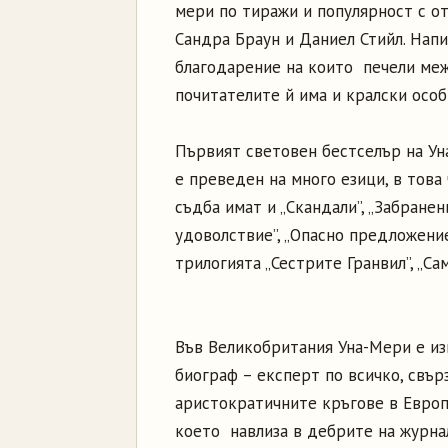
мери по тиражи и популярност с о
Сандра Браун и Даниел Стийл. Напи
благодарение на които печели ме
почитателите й има и кралски особ
Първият световен бестселър на Ун
е преведен на много езици, в това
съдба имат и „Скандали”, „Забранен
удоволствие”, „Опасно предложение
трилогията „Сестрите Гранвил”, „Са
Във Великобритания Уна-Мери е изв
биограф – експерт по всичко, свър
аристократичните кръгове в Европа
което навлиза в дебрите на журна