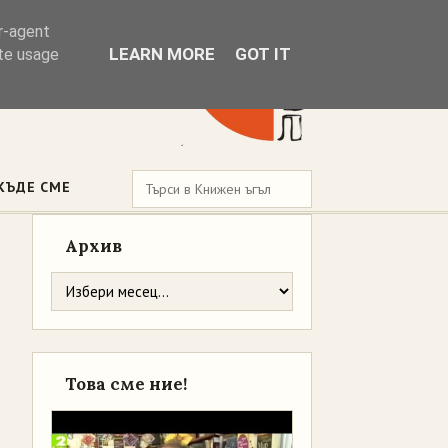
er-agent
LEARN MORE
GOT IT
ate usage
КЪДЕ СМЕ
Архив
Това сме ние!