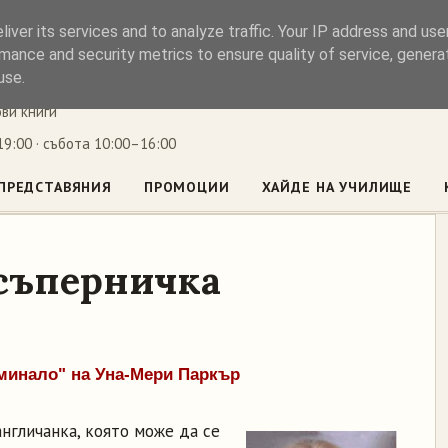
iver its services and to analyze traffic. Your IP address and us
ъл
mance and security metrics to ensure quality of service, gener
use.
ови книги
9:00 · събота 10:00–16:00
ПРЕДСТАВЯНИЯ
ПРОМОЦИИ
ХАЙДЕ НА УЧИЛИЩЕ
съперничка
минало" на Уна-Мери Паркър
нгличанка, която може да се