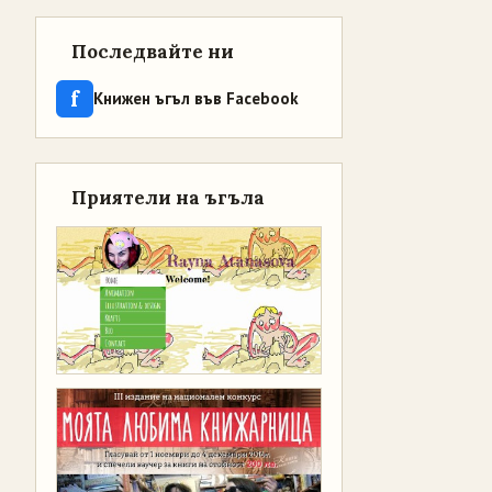
Последвайте ни
f
Книжен ъгъл във Facebook
Приятели на ъгъла