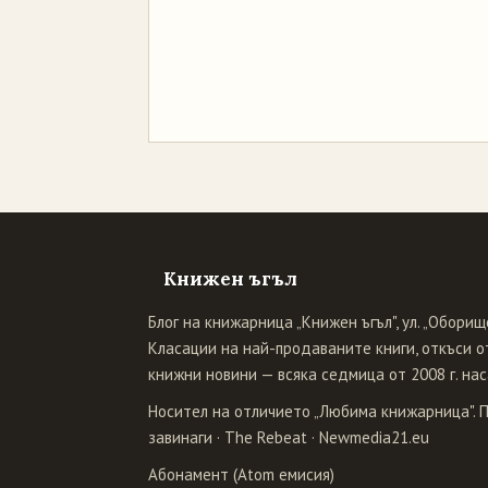
Книжен ъгъл
Блог на книжарница „Книжен ъгъл", ул. „Оборище
Класации на най-продаваните книги, откъси от
книжни новини — всяка седмица от 2008 г. нас
Носител на отличието „Любима книжарница". 
завинаги
·
The Rebeat
·
Newmedia21.eu
Абонамент (Atom емисия)