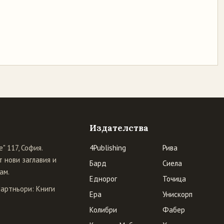
Издателства
" 117, София.
4Publishing
Рива
 нови заглавия и
Бард
Сиела
ам.
Еднорог
Точица
Партньори:
Книги
Ера
Унискорп
Колибри
Фабер