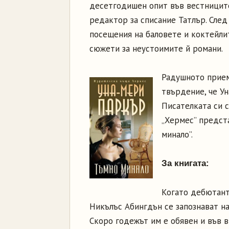
десетгодишен опит във вестниците
редактор за списание Татлър. След
посещения на баловете и коктейлит
сюжети за неустоимите й романи.
Радушното прием
твърдение, че У
Писателката си с
„Хермес” предст
минало”.
За книгата:
Когато дебютант
Никълъс Абингдън се запознават на
Скоро годежът им е обявен и във 