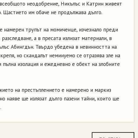
 всеобщото неодобрение, Никълъс и Катрин живеят
о. Щастието им обаче не продължава дълго.
 е намерен трупът на момиченце, изчезнало преди
 разследване, а в пресата излизат материали, в
ълъс Абингдън. Твърдо убедена в невинността на
дкрепя, но скандалът неминуемо се отразява зле на
и пълна изолация и ежедневно е обект на злобните
ъжието на престъплението е намерено и маркиз
но наяве ще излязат дълго пазени тайни, които ще
.