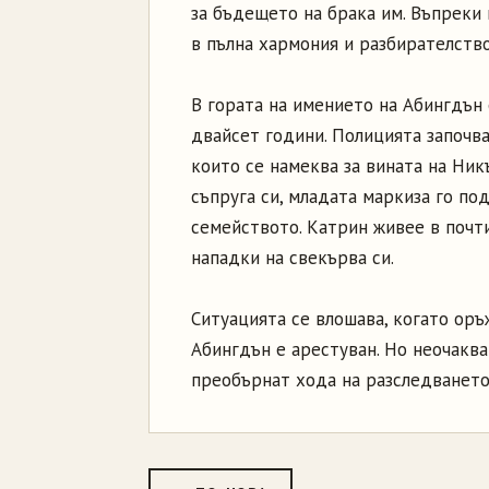
за бъдещето на брака им. Въпреки
в пълна хармония и разбирателств
В гората на имението на Абингдън
двайсет години. Полицията започва
които се намеква за вината на Ник
съпруга си, младата маркиза го по
семейството. Катрин живее в почт
нападки на свекърва си.
Ситуацията се влошава, когато ор
Абингдън е арестуван. Но неочаква
преобърнат хода на разследването