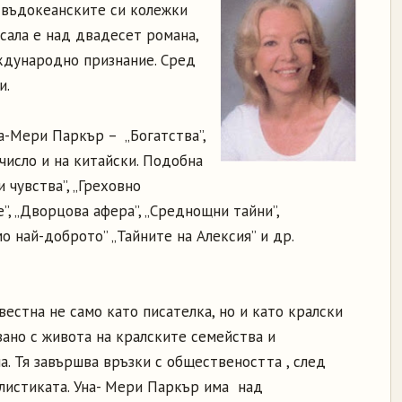
твъдокеанските си колежки
сала е над двадесет романа,
ждународно признание. Сред
и.
а-Мери Паркър – „Богатства”,
 число и на китайски. Подобна
и чувства”, „Греховно
”, „Дворцова афера”, „Среднощни тайни”,
мо най-доброто” „Тайните на Алексия” и др.
естна не само като писателка, но и като кралски
зано с живота на кралските семейства и
. Тя завършва връзки с обществеността , след
листиката. Уна- Мери Паркър има над