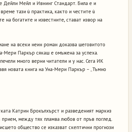
 Дейли Мейл и Ивнинг Стандарт. Била е и
 време тази ù практика, както и честите ù
е на богатите и известните, стават извор на
ане на всеки неин роман доказва шеговитото
на-Мери Паркър сякаш е омъжена за успеха.
печели много верни читатели и у нас. Сега ИК
авя новата книга на Уна-Мери Паркър – „Тъмно
ката Катрин Брокълхърст и разведеният маркиз
 прием, между тях пламва любов от пръв поглед.
висшето общество се изказват скептични прогнози