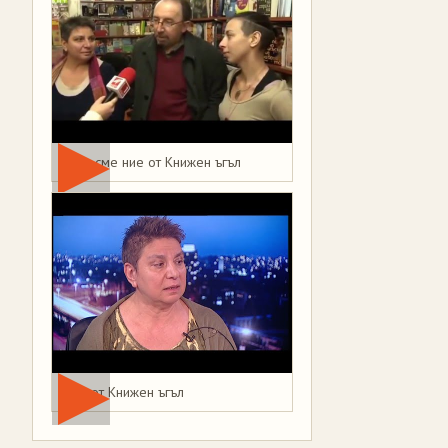
Това сме ние от Книжен ъгъл
Мая от Книжен ъгъл