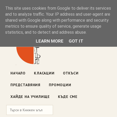
Книжен ъгъл
This site uses cookies from Google to deliver its services
and to analyze traffic. Your IP address and user-agent are
shared with Google along with performance and security
Блог на книжарницата — класации, откъси, нови книги
metrics to ensure quality of service, generate usage
ул. „Оборище" 117, София
· пон–пет 10:00–19:00 ·
statistics, and to detect and address abuse.
събота 10:00–16:00
LEARN MORE
GOT IT
НАЧАЛО
КЛАСАЦИИ
ОТКЪСИ
ПРЕДСТАВЯНИЯ
ПРОМОЦИИ
ХАЙДЕ НА УЧИЛИЩЕ
КЪДЕ СМЕ