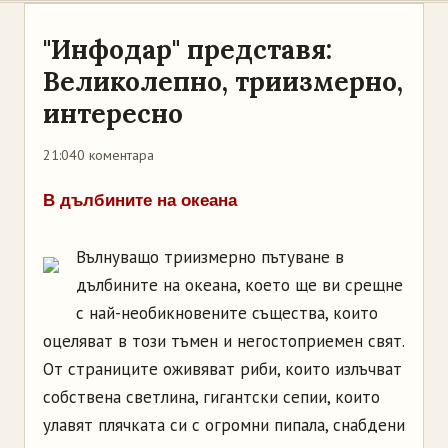
"Инфодар" представя:
Великолепно, триизмерно,
интересно
21:04
0 коментара
В дълбините на океана
Вълнуващо триизмерно пътуване в
дълбините на океана, което ще ви срещне
с най-необикновените същества, които
оцеляват в този тъмен и негостоприемен свят.
От страниците оживяват риби, които излъчват
собствена светлина, гигантски сепии, които
улавят плячката си с огромни пипала, снабдени