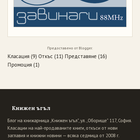
Предоставено от
Blogger
.
Класация
(9)
Откъс
(11)
Представяне
(16)
Промоция
(1)
Книжен ъгъл
Блог на книжарница „Книжен ъгъл", ул. „Оборище" 117, София.
Класации на най-продаваните книги, откъси от нови
заглавия и книжни новини — всяка седмица от 2008 г.