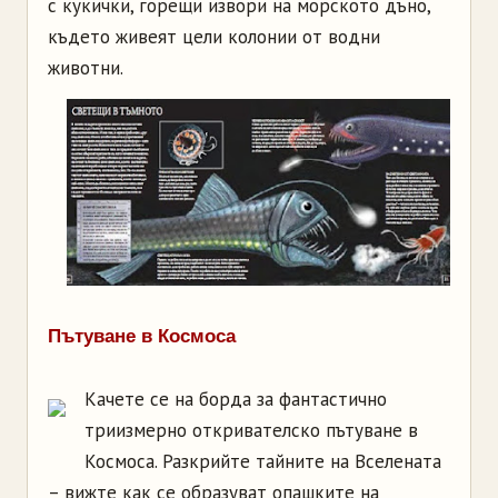
с кукички, горещи извори на морското дъно,
където живеят цели колонии от водни
животни.
Пътуване в Космоса
Качете се на борда за фантастично
триизмерно откривателско пътуване в
Космоса. Разкрийте тайните на Вселената
– вижте как се образуват опашките на