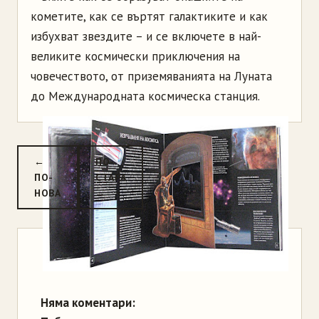
кометите, как се въртят галактиките и как
избухват звездите – и се включете в най-
великите космически приключения на
човечеството, от приземяванията на Луната
до Международната космическа станция.
←
ПО-
ПО-
СТАРА
НОВА
→
Няма коментари: