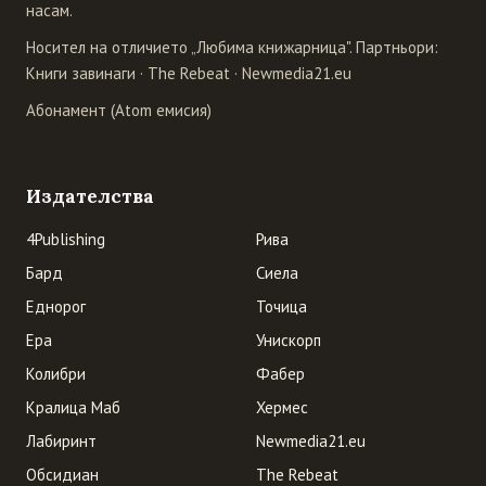
насам.
Носител на отличието „Любима книжарница". Партньори:
Книги завинаги
·
The Rebeat
·
Newmedia21.eu
Абонамент (Atom емисия)
Издателства
4Publishing
Рива
Бард
Сиела
Еднорог
Точица
Ера
Унискорп
Колибри
Фабер
Кралица Маб
Хермес
Лабиринт
Newmedia21.eu
Обсидиан
The Rebeat