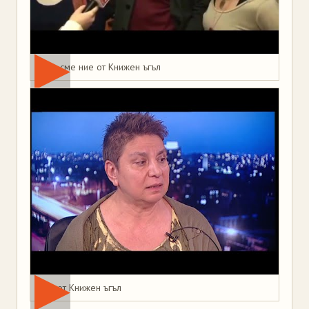
Това сме ние от Книжен ъгъл
Мая от Книжен ъгъл