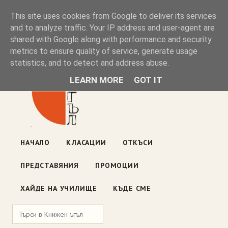
Книжен ъгъл
This site uses cookies from Google to deliver its services
and to analyze traffic. Your IP address and user-agent are
shared with Google along with performance and security
Блог на книжарницата — класации, откъси, нови книги
metrics to ensure quality of service, generate usage
ул. „Оборище" 117, София
· пон–пет 10:00–19:00 ·
statistics, and to detect and address abuse.
събота 10:00–16:00
LEARN MORE
GOT IT
НАЧАЛО
КЛАСАЦИИ
ОТКЪСИ
ПРЕДСТАВЯНИЯ
ПРОМОЦИИ
ХАЙДЕ НА УЧИЛИЩЕ
КЪДЕ СМЕ