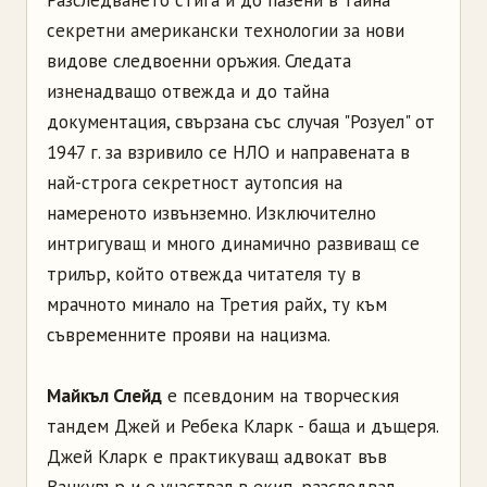
Разследването стига и до пазени в тайна
секретни американски технологии за нови
видове следвоенни оръжия. Следата
изненадващо отвежда и до тайна
документация, свързана със случая "Розуел" от
1947 г. за взривило се НЛО и направената в
най-строга секретност аутопсия на
намереното извънземно. Изключително
интригуващ и много динамично развиващ се
трилър, който отвежда читателя ту в
мрачното минало на Третия райх, ту към
съвременните прояви на нацизма.
Майкъл Слейд
е псевдоним на творческия
тандем Джей и Ребека Кларк - баща и дъщеря.
Джей Кларк е практикуващ адвокат във