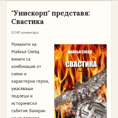
"Унискорп" представя:
Свастика
0:24
0 коментара
Романите на
Майкъл Слейд
винаги са
комбинация от
силни и
характерни герои,
ужасяващи
подлеци и
исторически
събития. Базиран