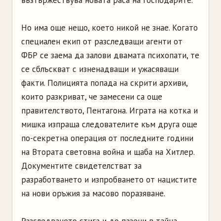
възтържествува новата раса на господарите.
Но има още нещо, което никой не знае. Когато
специален екип от разследващи агенти от
ФБР се заема да залови двамата психопати, те
се сблъскват с изненадващи и ужасяващи
факти. Полицията попада на скрити архиви,
които разкриват, че замесени са още
правителството, Пентагона. Играта на котка и
мишка изпраща следователите към друга още
по-секретна операция от последните години
на Втората световна война и щаба на Хитлер.
Документите свидетелстват за
разработването и изпробването от нацистите
на нови оръжия за масово поразяване.