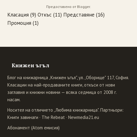
Предоставено от
Blogger
.
Класация
(9)
Откъс
(11)
Представяне
(16)
Промоция
(1)
Книжен ъгъл
Блог на книжарница „Книжен ъгъл", ул. „Оборище" 117, София.
Класации на най-продаваните книги, откъси от нови
заглавия и книжни новини — всяка седмица от 2008 г.
насам.
Носител на отличието „Любима книжарница". Партньори:
Книги завинаги
·
The Rebeat
·
Newmedia21.eu
Абонамент (Atom емисия)