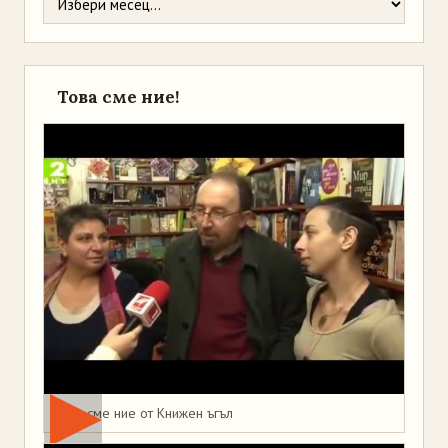
Това сме ние!
Това сме ние от Книжен ъгъл