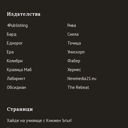
Издателства
4Publishing
Рива
Бард
Сиела
Еднорог
Точица
Ера
Унискорп
Колибри
Фабер
Кралица Маб
Хермес
Лабиринт
Newmedia21.eu
Обсидиан
The Rebeat
Страници
Хайде на училище с Книжен Ъгъл!