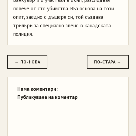
Ванкувър и е участвал в екип, разследвал
повече от сто убийства. Въз основа на този
опит, заедно с дъщеря си, той създава
трилъри за специално звено в канадската
полиция.
← ПО-НОВА
ПО-СТАРА →
Няма коментари:
Публикуване на коментар