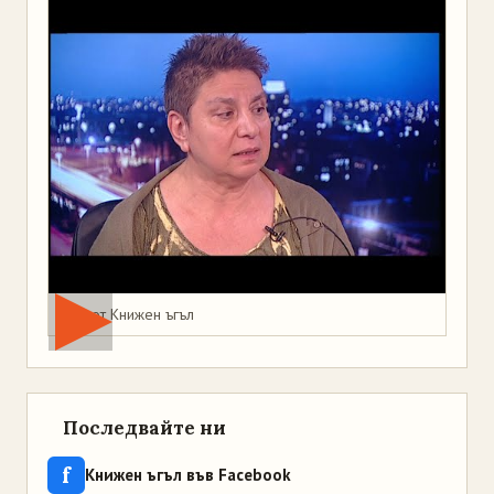
Мая от Книжен ъгъл
Последвайте ни
f
Книжен ъгъл във Facebook