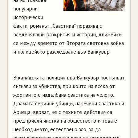
на не толкова
популярни
исторически
факти, романът „Свастика” поразява с
вледеняващи разкрития и истории, движейки
се между времето от Втората световна война
и полицейско разследване във Ванкувър.
В канадската полиция във Ванкувър постъпват
сигнали за убийства, при които на всяка от
жертвите е издълбана свастика на челото.
Двамата серийни убийци, наречени Свастика и
Ариеца, вярват, че с техните действия са
предприели чистка на обществото и това е
необходимото, естествено зло, за да