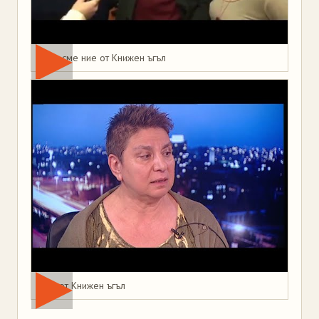
Това сме ние от Книжен ъгъл
Мая от Книжен ъгъл