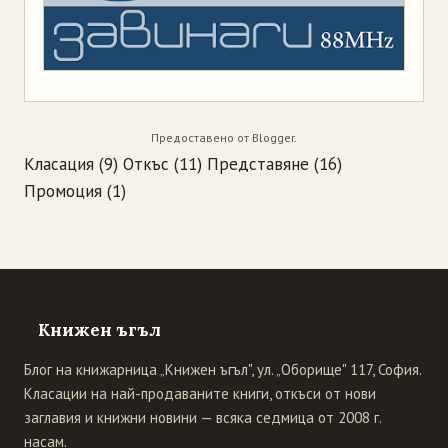
Предоставено от
Blogger
.
Класация
(9)
Откъс
(11)
Представяне
(16)
Промоция
(1)
Книжен ъгъл
Блог на книжарница „Книжен ъгъл", ул. „Оборище" 117, София.
Класации на най-продаваните книги, откъси от нови
заглавия и книжни новини — всяка седмица от 2008 г.
насам.