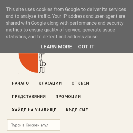
Книжен ъгъл
This site uses cookies from Google to deliver its services
and to analyze traffic. Your IP address and user-agent are
shared with Google along with performance and security
Блог на книжарницата — класации, откъси, нови книги
metrics to ensure quality of service, generate usage
ул. „Оборище" 117, София
· пон–пет 10:00–19:00 ·
statistics, and to detect and address abuse.
събота 10:00–16:00
LEARN MORE
GOT IT
НАЧАЛО
КЛАСАЦИИ
ОТКЪСИ
ПРЕДСТАВЯНИЯ
ПРОМОЦИИ
ХАЙДЕ НА УЧИЛИЩЕ
КЪДЕ СМЕ