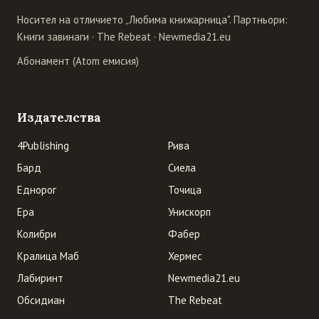
Носител на отличието „Любима книжарница". Партньори:
Книги завинаги
·
The Rebeat
·
Newmedia21.eu
Абонамент (Atom емисия)
Издателства
4Publishing
Рива
Бард
Сиела
Еднорог
Точица
Ера
Унискорп
Колибри
Фабер
Кралица Маб
Хермес
Лабиринт
Newmedia21.eu
Обсидиан
The Rebeat