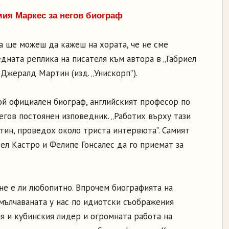
мия Маркес за негов биограф
ка ще можеш да кажеш на хората, че не сме
едната реплика на писателя към автора в „Габриел
 Джералд Мартин (изд. „Унискорп”).
ой официален биограф, английският професор по
егов постоянен изповедник. „Работих върху тази
тин, проведох около триста интервюта”. Самият
л Кастро и Фелипе Гонсалес да го приемат за
не е ли любопитно. Впрочем биографията на
мълчаваната у нас по идиотски съображения
я и кубинския лидер и огромната работа на