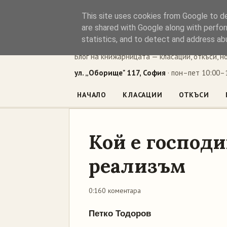
This site uses cookies from Google to del
Книжен ъг
are shared with Google along with perfor
statistics, and to detect and address ab
Блог на книжарницата — класации, откъси, н
ул. „Оборище" 117, София
· пон–пет 10:00–1
НАЧАЛО
КЛАСАЦИИ
ОТКЪСИ
Кой е господ
реализъм
0:16
0 коментара
Петко Тодоров