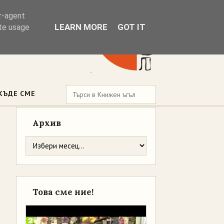
er-agent
LEARN MORE
GOT IT
ate usage
КЪДЕ СМЕ
Архив
Това сме ние!