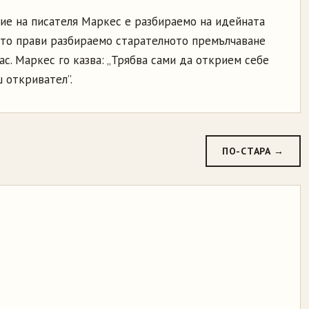
ие на писателя Маркес е разбираемо на идейната
ето прави разбираемо старателното премълчаване
ас. Маркес го казва: „Трябва сами да открием себе
ш откривател”.
ПО-СТАРА →