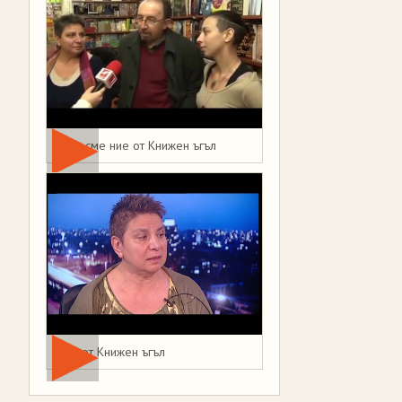
Това сме ние от Книжен ъгъл
Мая от Книжен ъгъл