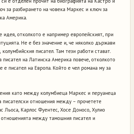
е си е отделен прочит на биографията на Кастро и
юч за разбирането на човека Маркес и ключ за
ка Америка.
е идея, отколкото е например европейският, при
туцията. Не е без значение и, че няколко държави
колумбийския писател. Там тези работи стават.
 писател на Латинска Америка повече, отколкото
е е писател на Европа. Който е чел романа му за
шения като между колумбиеца Маркес и перуанеца
на писателски отношения между – прочетете
с Льоса, Карлос Фуентес, Хосе Доносо, Хулио
на отношенията между тамошния писател и