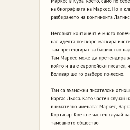
Маркес в Куба. Което, само по себ
на биографията на Маркес. Но и кл
разбирането на континента Латинс
Неговият континент е много повеч
нас идеята по-скоро маскира инсти
там претендират за бащинство над 
Там Маркес може да претендира за
който и да е европейски писател, ч
Боливар ще го разбере по-лесно.
Там са възможни писателски отно
Варгас Льоса. Като частен случай 
внимателно имената: Маркес, Варга
Кортасар. Което е частен случай 
тамошното общество.