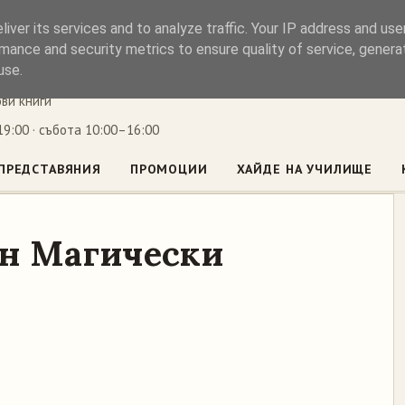
iver its services and to analyze traffic. Your IP address and us
ъл
mance and security metrics to ensure quality of service, gener
use.
ови книги
9:00 · събота 10:00–16:00
ПРЕДСТАВЯНИЯ
ПРОМОЦИИ
ХАЙДЕ НА УЧИЛИЩЕ
ин Магически