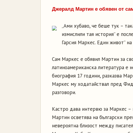
Джералд Мартин е обявен от са
„Ами хубаво, че беше тук – та
измислили тая история” е посл
Гарсия Маркес. Един живот” на
Сам Маркес е обявил Мартин за св
латиноамериканска литература е н
биография 17 години, разказва Мар
Маркес му ходатайствал пред Фиде
разговори.
Кастро дава интервю за Маркес – 
Мартин осветява на български пре
невероятна близост между писател