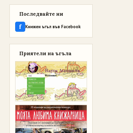
Последвайте ни
f
Книжен ъгъл във Facebook
Приятели на ъгъла