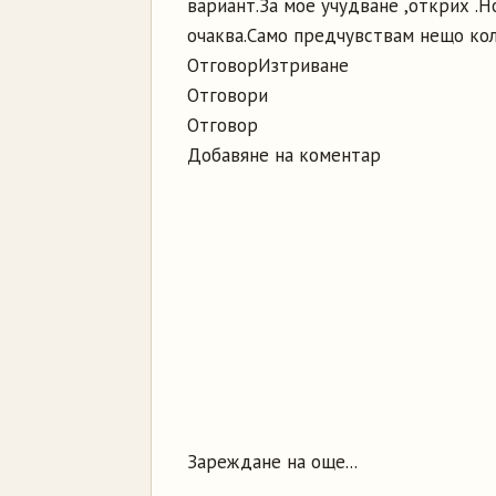
вариант.За мое учудване ,открих .Н
очаква.Само предчувствам нещо колос
Отговор
Изтриване
Отговори
Отговор
Добавяне на коментар
Зареждане на още...