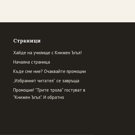
Страници
Хайде на училище с Книжен Ъгъл!
Начална страница
Къде сме ние? Очаквайте промоции
„Избраният читател” се завръща
Промоция! "Трите трола" гостуват в
"Книжен Ъгъл". И обратно