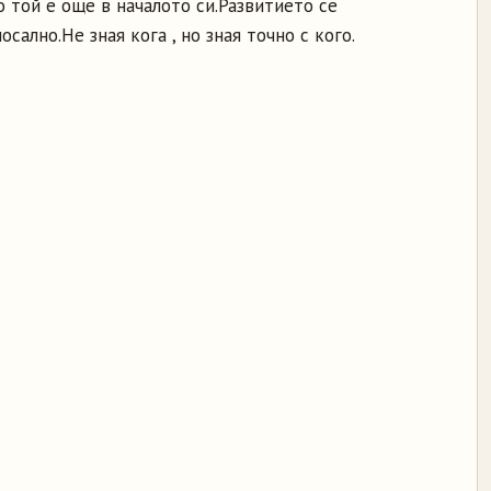
о той е още в началото си.Развитието се
ално.Не зная кога , но зная точно с кого.