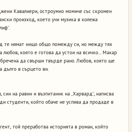
Джени Кавалиери, остроумно момиче със скромен
ански произход, което учи музика в колежа
лиф”.
д те нямат нищо общо помежду си, но между тях
а любов, която е готова да устои на всичко... Макар
обречена да свърши твърде рано. Любов, която ще
а дълго в сърцето ви.
, син на равин и възпитаник на „Харвард”, написва
ди студенти, който обаче не успява да продаде в
гент, той преработва историята в роман, който