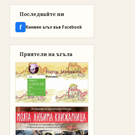
Последвайте ни
f
Книжен ъгъл във Facebook
Приятели на ъгъла