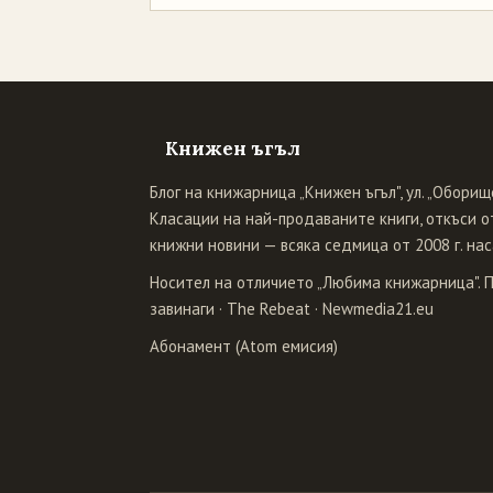
Книжен ъгъл
Блог на книжарница „Книжен ъгъл", ул. „Оборище
Класации на най-продаваните книги, откъси от
книжни новини — всяка седмица от 2008 г. нас
Носител на отличието „Любима книжарница". 
завинаги
·
The Rebeat
·
Newmedia21.eu
Абонамент (Atom емисия)