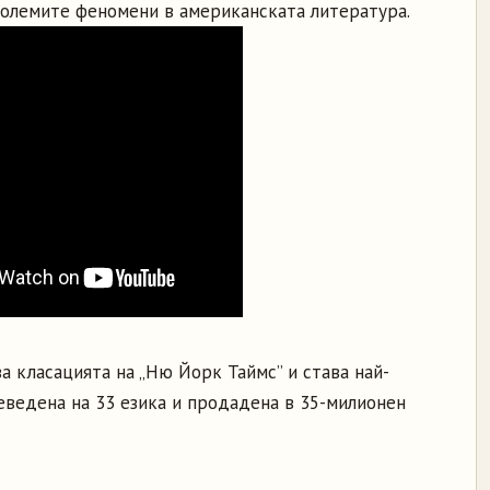
големите феномени в американската литература.
а класацията на „Ню Йорк Таймс” и става най-
еведена на 33 езика и продадена в 35-милионен