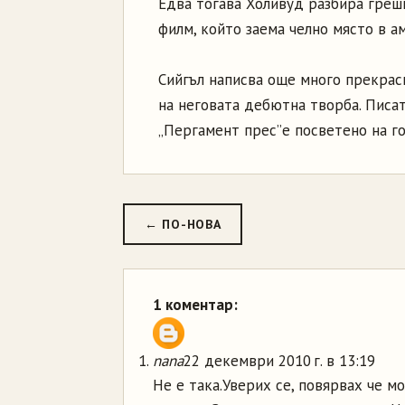
Едва тогава Холивуд разбира греш
филм, който заема челно място в а
Сийгъл написва още много прекрасн
на неговата дебютна творба. Писат
„Пергамент прес”е посветено на г
← ПО-НОВА
1 коментар:
nana
22 декември 2010 г. в 13:19
Не е така.Уверих се, повярвах че 