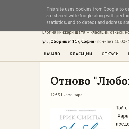
This site uses cookies from Google to del
Книжен ъг
are shared with Google along with perfor
statistics, and to detect and address ab
Блог на книжарницата — класации, откъси, н
ул. „Оборище" 117, София
· пон–пет 10:00–1
НАЧАЛО
КЛАСАЦИИ
ОТКЪСИ
Отново "Любов
12:33
1 коментара
Той е
„Харв
предс