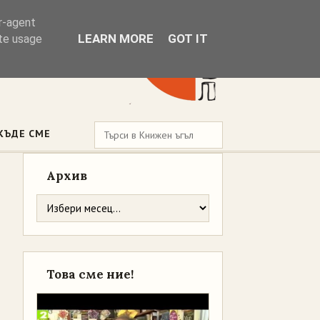
er-agent
LEARN MORE
GOT IT
ate usage
КЪДЕ СМЕ
Архив
Това сме ние!