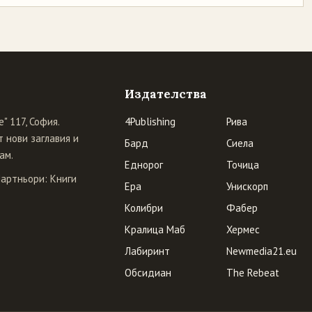
Издателства
" 117, София.
4Publishing
Рива
 нови заглавия и
Бард
Сиела
ам.
Еднорог
Точица
Партньори:
Книги
Ера
Унискорп
Колибри
Фабер
Кралица Маб
Хермес
Лабиринт
Newmedia21.eu
Обсидиан
The Rebeat