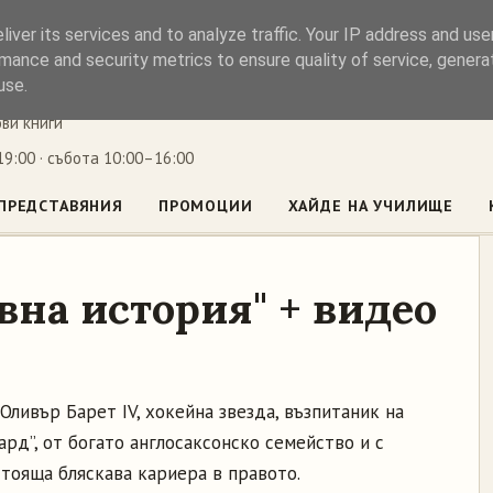
iver its services and to analyze traffic. Your IP address and us
ъл
mance and security metrics to ensure quality of service, gener
use.
ови книги
9:00 · събота 10:00–16:00
ПРЕДСТАВЯНИЯ
ПРОМОЦИИ
ХАЙДЕ НА УЧИЛИЩЕ
на история" + видео
 Оливър Барет IV, хокейна звезда, възпитаник на
ард”, от богато англосаксонско семейство и с
тояща бляскава кариера в правото.