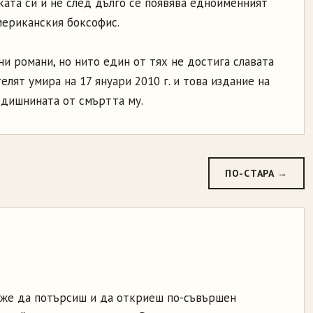
ката си и не след дълго се появява едноименният
мериканския боксофис.
и романи, но нито един от тях не достига славата
елят умира на 17 януари 2010 г. и това издание на
одишнината от смъртта му.
ПО-СТАРА →
може да потърсиш и да откриеш по-съвършен