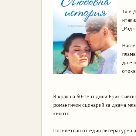
Тя е 
итали
„Радк
Нагле
пламв
да е 
отекв
В края на 60-те години Ерик Сийгъл
романтичен сценарий за двама мла
киното.
Посъветван от един литературен а