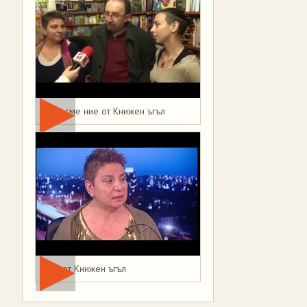
Това сме ние от Книжен ъгъл
Мая от Книжен ъгъл