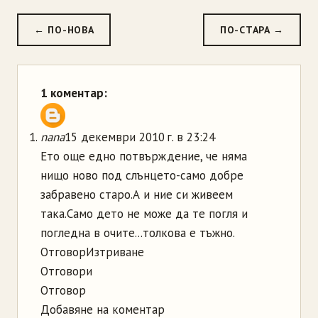
← ПО-НОВА
ПО-СТАРА →
1 коментар:
nana
15 декември 2010 г. в 23:24
Ето още едно потвърждение, че няма
нищо ново под слънцето-само добре
забравено старо.А и ние си живеем
така.Само дето не може да те погля и
погледна в очите...толкова е тъжно.
Отговор
Изтриване
Отговори
Отговор
Добавяне на коментар