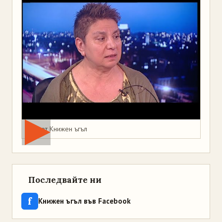
Мая от Книжен ъгъл
Последвайте ни
f
Книжен ъгъл във Facebook