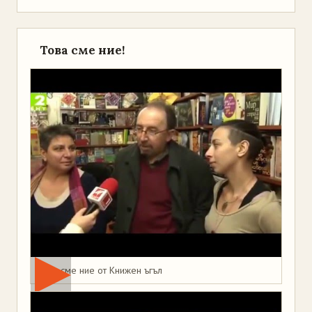
Това сме ние!
Това сме ние от Книжен ъгъл