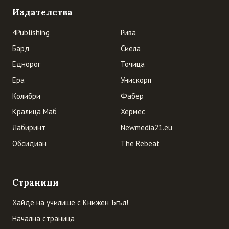
Издателства
4Publishing
Рива
Бард
Сиела
Еднорог
Точица
Ера
Унискорп
Колибри
Фабер
Кралица Маб
Хермес
Лабиринт
Newmedia21.eu
Обсидиан
The Rebeat
Страници
Хайде на училище с Книжен Ъгъл!
Начална страница