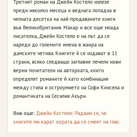
Третият роман на Джейн Костело излезе
преди няколко месеца и веднага попадна в
челната десетка на най-продаваните книги
във Великобритания. Макар и все още млада
писателка, Джейн Костело е на път да се
нареди до големите имена в жанра на
дамските четива. Книгите й се издават в 11
страни, всяко следващо заглавие печели нови
верни почитатели на авторката, които
определят романите й като комбинация
между стила и остроумието на Софи Кинсела и
романтиката на Сесилия Ахърн.
Виж още:
Джейн Костело: Радвам се, че
книгите ми карат хората да се смеят на глас.