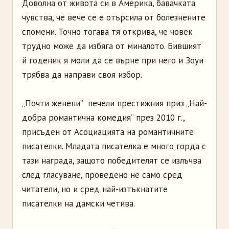
Доволна от живота си в Америка, бавачката
чувства, че вече се е отърсила от болезнените
спомени. Точно тогава тя открива, че човек
трудно може да избяга от миналото. Бившият
й годеник я моли да се върне при него и Зоуи
трябва да направи своя избор.
„Почти женени” печели престижния приз „Най-
добра романтична комедия” през 2010 г.,
присъден от Асоциацията на романтичните
писателки. Младата писателка е много горда с
тази награда, защото победителят се излъчва
след гласуване, проведено не само сред
читатели, но и сред най-изтъкнатите
писателки на дамски четива.