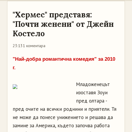
"Хермес" представя:
"Почти женени" от Джейн
Костело
23:13
1 коментара
"Най-добра романтична комедия" за 2010
г.
Младоженецът
изоставя Зоуи
пред олтара -
пред очите на всички роднини и приятели. Тя
не може да понесе унижението и решава да
замине за Америка, където започва работа