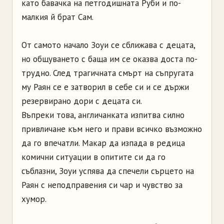
като бавачка на петгодишната Руби и по-
малкия й брат Сам.
От самото начало Зоуи се сближава с децата,
но общуването с баща им се оказва доста по-
трудно. След трагичната смърт на съпругата
му Раян се е затворил в себе си и се държи
резервирано дори с децата си.
Въпреки това, англичанката изпитва силно
привличане към него и прави всичко възможно
да го впечатли. Макар да изпада в редица
комични ситуации в опитите си да го
съблазни, Зоуи успява да спечели сърцето на
Раян с неподправения си чар и чувство за
хумор.