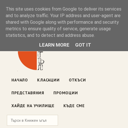
Книжен ъгъл
This site uses cookies from Google to deliver its services
and to analyze traffic. Your IP address and user-agent are
shared with Google along with performance and security
Блог на книжарницата — класации, откъси, нови книги
metrics to ensure quality of service, generate usage
ул. „Оборище" 117, София
· пон–пет 10:00–19:00 ·
statistics, and to detect and address abuse.
събота 10:00–16:00
LEARN MORE
GOT IT
НАЧАЛО
КЛАСАЦИИ
ОТКЪСИ
ПРЕДСТАВЯНИЯ
ПРОМОЦИИ
ХАЙДЕ НА УЧИЛИЩЕ
КЪДЕ СМЕ