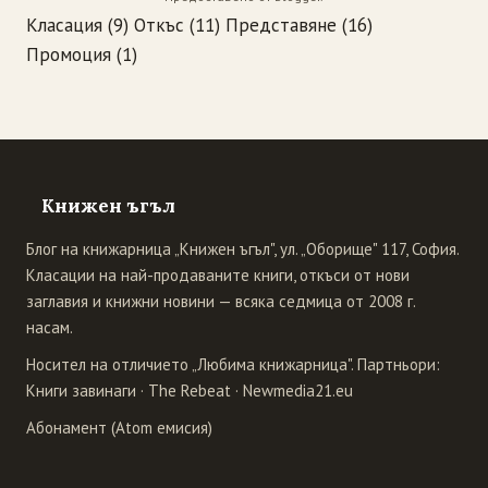
Класация
(9)
Откъс
(11)
Представяне
(16)
Промоция
(1)
Книжен ъгъл
Блог на книжарница „Книжен ъгъл", ул. „Оборище" 117, София.
Класации на най-продаваните книги, откъси от нови
заглавия и книжни новини — всяка седмица от 2008 г.
насам.
Носител на отличието „Любима книжарница". Партньори:
Книги завинаги
·
The Rebeat
·
Newmedia21.eu
Абонамент (Atom емисия)