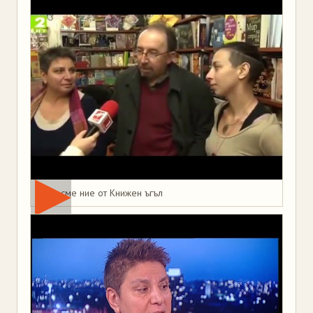
Това сме ние от Книжен ъгъл