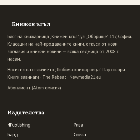
Книжен ъгъл
Блог на книжарница „Книжен ъгъл", ул. „Оборище" 117, София.
Класации на най-продаваните книги, откъси от нови
заглавия и книжни новини — всяка седмица от 2008 г.
насам.
Носител на отличието „Любима книжарница". Партньори:
Книги завинаги
·
The Rebeat
·
Newmedia21.eu
Абонамент (Atom емисия)
Издателства
4Publishing
Рива
Бард
Сиела