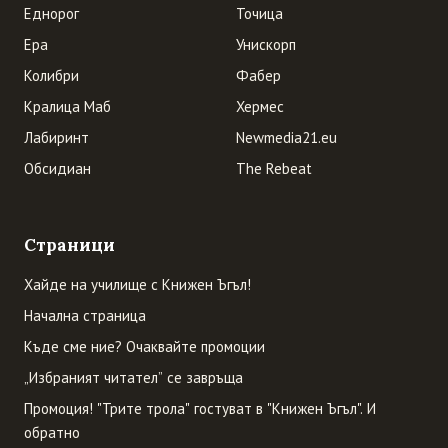
Еднорог
Точица
Ера
Унискорп
Колибри
Фабер
Кралица Маб
Хермес
Лабиринт
Newmedia21.eu
Обсидиан
The Rebeat
Страници
Хайде на училище с Книжен Ъгъл!
Начална страница
Къде сме ние? Очаквайте промоции
„Избраният читател” се завръща
Промоция! "Трите трола" гостуват в "Книжен Ъгъл". И
обратно