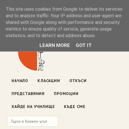
Книжен ъгъл
This site uses cookies from Google to deliver its services
and to analyze traffic. Your IP address and user-agent are
shared with Google along with performance and security
Блог на книжарницата — класации, откъси, нови книги
metrics to ensure quality of service, generate usage
ул. „Оборище" 117, София
· пон–пет 10:00–19:00 ·
statistics, and to detect and address abuse.
събота 10:00–16:00
LEARN MORE
GOT IT
НАЧАЛО
КЛАСАЦИИ
ОТКЪСИ
ПРЕДСТАВЯНИЯ
ПРОМОЦИИ
ХАЙДЕ НА УЧИЛИЩЕ
КЪДЕ СМЕ