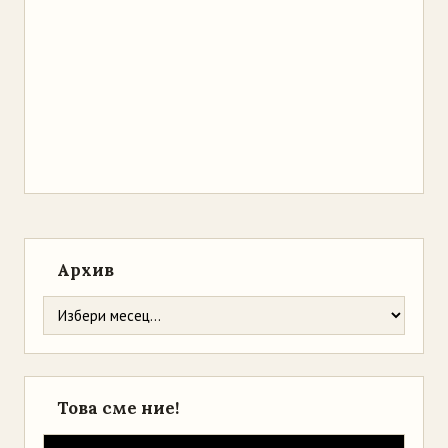
Архив
Това сме ние!