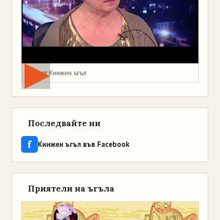
Мая от Книжен ъгъл
Последвайте ни
f
Книжен ъгъл във Facebook
Приятели на ъгъла