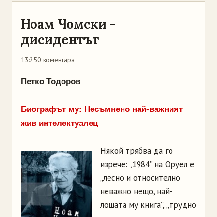
Ноам Чомски -
дисидентът
13:25
0 коментара
Петко Тодоров
Биографът му: Несъмнено най-важният
жив интелектуалец
Някой трябва да го
изрече: „1984” на Оруел е
„лесно и относително
неважно нещо, най-
лошата му книга”, „трудно