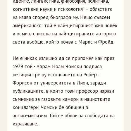
идеите, лингвистика, философия, политика,
когнитивни науки и психология” – областите
на изява според биографа му. Нещо съвсем
американско: той е най-цитираният жив човек
и осми в списъка на най-цитираните автори в
света въобще, който почва с Маркс и Фройд.
Не е никак излишно да се припомня как през
1979 той - Аврам Ноам Чомски подписа
петиция срещу изгонването на Роберт
Форисон от университета в Лион, заради
публикациите, в които този професор изрази
съмнение за газовите камери в нацистките
концлагери. Чомски бе обвинен в
антисемитизъм. Той се обяви за свободата на
изразяване.