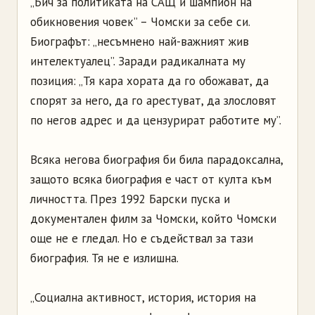
„Бич за политиката на САЩ и шампион на
обикновения човек” – Чомски за себе си.
Биографът: „несъмнено най-важният жив
интелектуалец”. Заради радикалната му
позиция: „Тя кара хората да го обожават, да
спорят за него, да го арестуват, да злословят
по негов адрес и да цензурират работите му”.
Всяка негова биография би била парадоксална,
защото всяка биография е част от култа към
личността. През 1992 Барски пуска и
документален филм за Чомски, който Чомски
още не е гледал. Но е съдействал за тази
биография. Тя не е излишна.
„Социална активност, история, история на