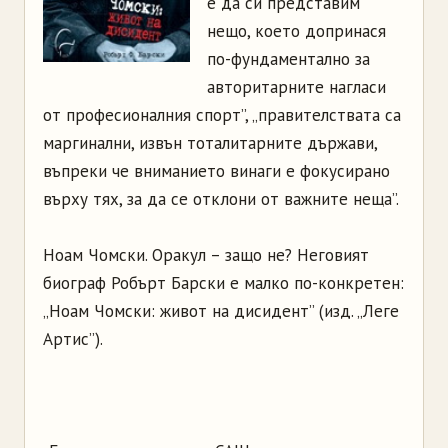
е да си представим
нещо, което допринася
по-фундаментално за
авторитарните нагласи
от професионалния спорт”, „правителствата са
маргинални, извън тоталитарните държави,
въпреки че вниманието винаги е фокусирано
върху тях, за да се отклони от важните неща”.
Ноам Чомски. Оракул – защо не? Неговият
биограф Робърт Барски е малко по-конкретен:
„Ноам Чомски: живот на дисидент” (изд. „Леге
Артис”).