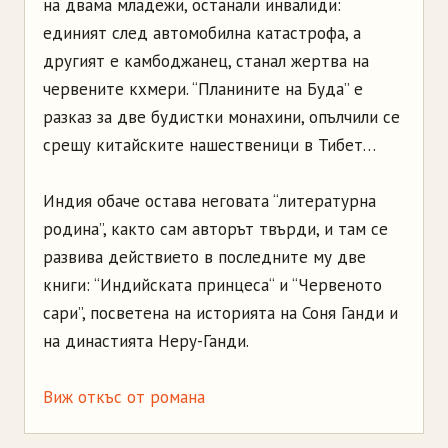
на двама младежи, останали инвалиди:
единият след автомобилна катастрофа, а
другият е камбоджанец, станал жертва на
червените кхмери. “Планините на Буда” е
разказ за две будистки монахини, опълчили се
срещу китайските нашественици в Тибет…
Индия обаче остава неговата “литературна
родина”, както сам авторът твърди, и там се
развива действието в последните му две
книги: “Индийската принцеса“ и “Червеното
сари”, посветена на историята на Соня Ганди и
на династията Неру-Ганди.
Виж откъс от романа