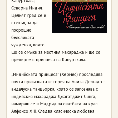
Капуртхала,
Северна Индия.
Целият град се е
стекъл, за да
посрещне
белоликата
чужденка, която
ще се омъжи за местния махараджа и ще се
превърне в принцеса на Капуртхала.
„Индийската принцеса” (Хермес) проследява
почти приказната история на Анита Делгадо –
андалуска танцьорка, която се запознава с
индийския махараджа Джагатджит Сингх,
намиращ се в Мадрид за сватбата на крал
Алфонсо ХIII. Следва класическа любовна