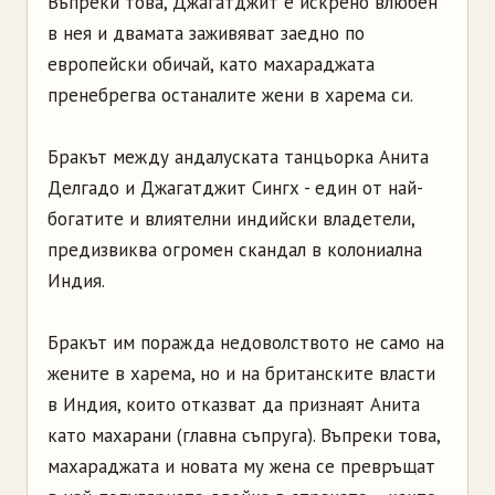
Въпреки това, Джагатджит е искрено влюбен
в нея и двамата заживяват заедно по
европейски обичай, като махараджата
пренебрегва останалите жени в харема си.
Бракът между андалуската танцьорка Анита
Делгадо и Джагатджит Сингх - един от най-
богатите и влиятелни индийски владетели,
предизвиква огромен скандал в колониална
Индия.
Бракът им поражда недоволството не само на
жените в харема, но и на британските власти
в Индия, които отказват да признаят Анита
като махарани (главна съпруга). Въпреки това,
махараджата и новата му жена се превръщат