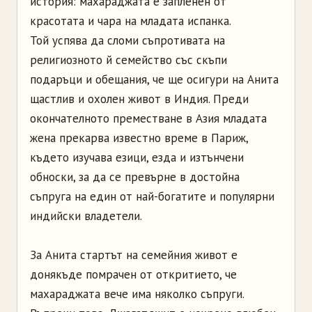
история: махараджата е запленен от
красотата и чара на младата испанка.
Той успява да сломи съпротивата на
религиозното й семейство със скъпи
подаръци и обещания, че ще осигури на Анита
щастлив и охолен живот в Индия. Преди
окончателното преместване в Азия младата
жена прекарва известно време в Париж,
където изучава езици, езда и изтънчени
обноски, за да се превърне в достойна
съпруга на един от най-богатите и популярни
индийски владетели.
За Анита стартът на семейния живот е
донякъде помрачен от откритието, че
махараджата вече има няколко съпруги.