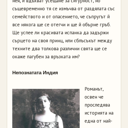
нея, й вдъхват усещане за сигурност, но
същевременно тя се измъчва от раздялата със
семейството и от опасението, че съпругът й
все някога ще се отегчи и ще й обърне гръб.
Ще успее ли красивата испанка да задържи
сърцето на своя принц, или сблъсъкът между
техните два толкова различни свята ще се
окаже пагубен за връзката им?
Непознатата Индия
Романът,
освен че
проследява
историята на
една от най-