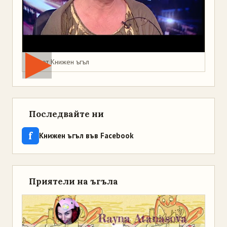
Мая от Книжен ъгъл
Последвайте ни
f
Книжен ъгъл във Facebook
Приятели на ъгъла