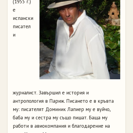
(1955 г.)
е
испански
писател
и
журналист. Завършил е история и
антропология в Париж. Писането е в кръвта
му: писателят Доминик Лапиер му е вуйчо,
баба му и сестра му също пишат. Баща му
работи в авиокомпания и благодарение на