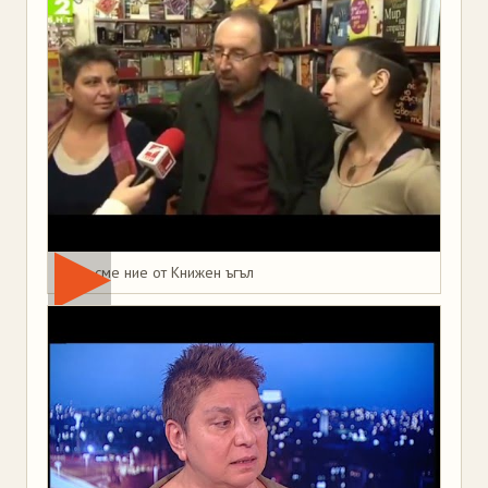
Това сме ние от Книжен ъгъл