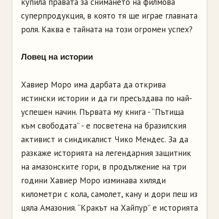
купила правата за снимането на филмова
суперпродукция, в която тя ще играе главната
роля. Каква е тайната на този огромен успех?
Ловец на истории
Хавиер Моро има дарбата да открива
истински истории и да ги пресъздава по най-
успешен начин. Първата му книга - “Пътища
към свободата” - е посветена на бразилския
активист и синдикалист Чико Мендес. За да
разкаже историята на легендарния защитник
на амазонските гори, в продължение на три
години Хавиер Моро изминава хиляди
километри с кола, самолет, кану и дори пеш из
цяла Амазония. “Кракът на Хайпур” е историята