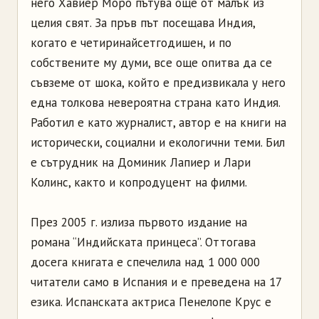
него Хавиер Моро пътува още от малък из
целия свят. За пръв път посещава Индия,
когато е четиринайсетгодишен, и по
собствените му думи, все още опитва да се
съвземе от шока, който е предизвикала у него
една толкова невероятна страна като Индия.
Работил е като журналист, автор е на книги на
исторически, социални и екологични теми. Бил
е сътрудник на Доминик Лапиер и Лари
Колинс, както и копродуцент на филми.
През 2005 г. излиза първото издание на
романа “Индийската принцеса”. Оттогава
досега книгата е спечелила над 1 000 000
читатели само в Испания и е преведена на 17
езика. Испанската актриса Пенелопе Крус е