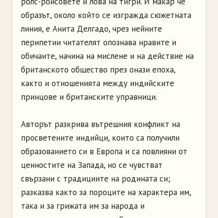
ролс-ройсовете и лова на тигри. И макар че
образът, около който се изгражда сюжетната
линия, е Анита Делгадо, чрез нейните
перипетии читателят опознава нравите и
обичаите, начина на мислене и на действие на
британското общество през онази епоха,
както и отношенията между индийските
принцове и британските управници.
Авторът разкрива вътрешния конфликт на
просветените индийци, които са получили
образованието си в Европа и са повлияни от
ценностите на Запада, но се чувстват
свързани с традициите на родината си;
разказва както за пороците на характера им,
така и за грижата им за народа и