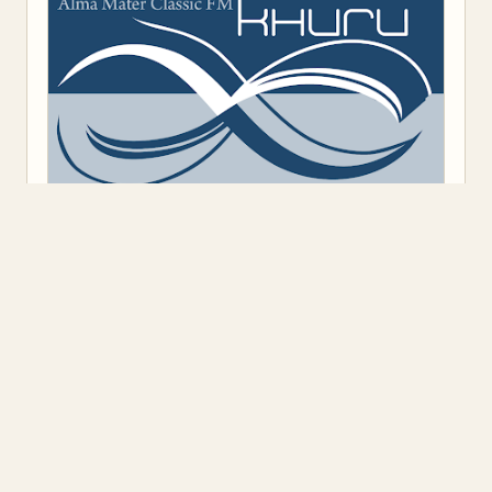
Предоставено от
Blogger
.
Класация
(9)
Откъс
(11)
Представяне
(16)
Промоция
(1)