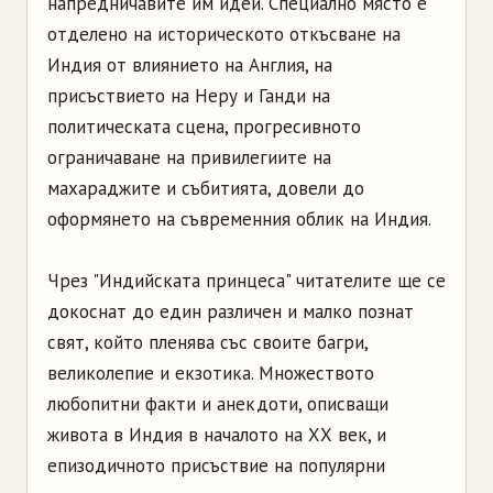
напредничавите им идеи. Специално място е
отделено на историческото откъсване на
Индия от влиянието на Англия, на
присъствието на Неру и Ганди на
политическата сцена, прогресивното
ограничаване на привилегиите на
махараджите и събитията, довели до
оформянето на съвременния облик на Индия.
Чрез "Индийската принцеса" читателите ще се
докоснат до един различен и малко познат
свят, който пленява със своите багри,
великолепие и екзотика. Множеството
любопитни факти и анекдоти, описващи
живота в Индия в началото на ХХ век, и
епизодичното присъствие на популярни