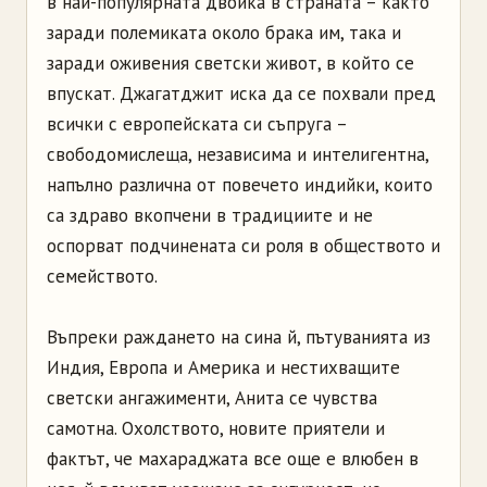
в най-популярната двойка в страната – както
заради полемиката около брака им, така и
заради оживения светски живот, в който се
впускат. Джагатджит иска да се похвали пред
всички с европейската си съпруга –
свободомислеща, независима и интелигентна,
напълно различна от повечето индийки, които
са здраво вкопчени в традициите и не
оспорват подчинената си роля в обществото и
семейството.
Въпреки раждането на сина й, пътуванията из
Индия, Европа и Америка и нестихващите
светски ангажименти, Анита се чувства
самотна. Охолството, новите приятели и
фактът, че махараджата все още е влюбен в