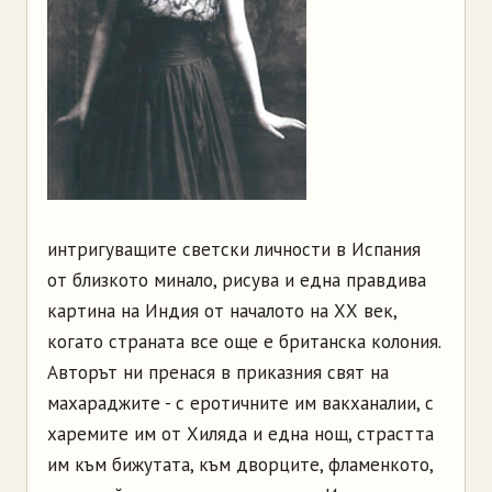
интригуващите светски личности в Испания
от близкото минало, рисува и една правдива
картина на Индия от началото на ХХ век,
когато страната все още е британска колония.
Авторът ни пренася в приказния свят на
махараджите - с еротичните им вакханалии, с
харемите им от Хиляда и една нощ, страстта
им към бижутата, към дворците, фламенкото,