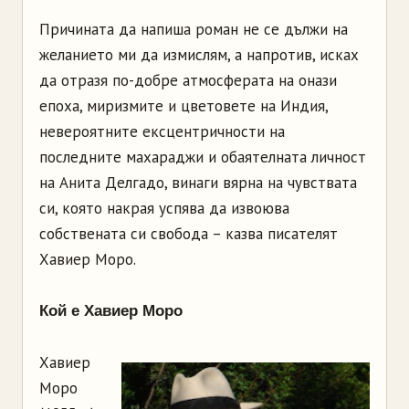
Причината да напиша роман не се дължи на
желанието ми да измислям, а напротив, исках
да отразя по-добре атмосферата на онази
епоха, миризмите и цветовете на Индия,
невероятните ексцентричности на
последните махараджи и обаятелната личност
на Анита Делгадо, винаги вярна на чувствата
си, която накрая успява да извоюва
собствената си свобода – казва писателят
Хавиер Моро.
Кой е Хавиер Моро
Хавиер
Моро