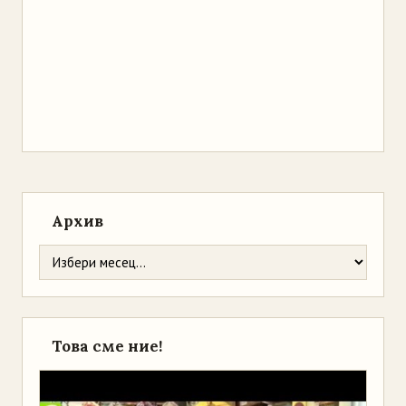
Архив
Това сме ние!