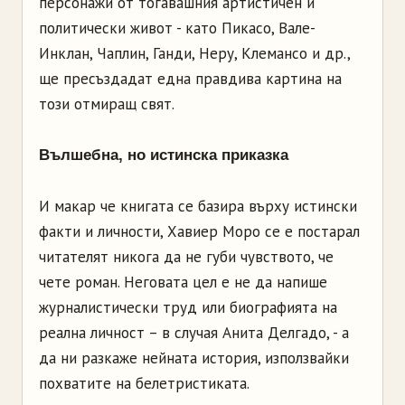
персонажи от тогавашния артистичен и
политически живот - като Пикасо, Вале-
Инклан, Чаплин, Ганди, Неру, Клемансо и др.,
ще пресъздадат една правдива картина на
този отмиращ свят.
Вълшебна, но истинска приказка
И макар че книгата се базира върху истински
факти и личности, Хавиер Моро се е постарал
читателят никога да не губи чувството, че
чете роман. Неговата цел е не да напише
журналистически труд или биографията на
реална личност – в случая Анита Делгадо, - а
да ни разкаже нейната истoрия, използвайки
похватите на белетристиката.