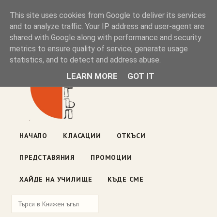
Книжен ъгъл
This site uses cookies from Google to deliver its services
and to analyze traffic. Your IP address and user-agent are
shared with Google along with performance and security
Блог на книжарницата — класации, откъси, нови книги
metrics to ensure quality of service, generate usage
ул. „Оборище" 117, София
· пон–пет 10:00–19:00 ·
statistics, and to detect and address abuse.
събота 10:00–16:00
LEARN MORE
GOT IT
НАЧАЛО
КЛАСАЦИИ
ОТКЪСИ
ПРЕДСТАВЯНИЯ
ПРОМОЦИИ
ХАЙДЕ НА УЧИЛИЩЕ
КЪДЕ СМЕ