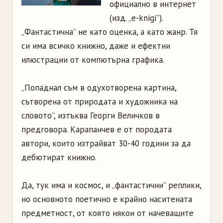
официално в интернет
(изд. „e-knigi”).
„Фантастична” не като оценка, а като жанр. Тя
си има всичко книжно, даже и ефектни
илюстрации от компютърна графика.
„Попаднал съм в одухотворена картина,
сътворена от природата и художника на
словото”, изтъква Георги Величков в
предговора. Карапанчев е от породата
автори, които изтрайват 30-40 години за да
дебютират книжно.
Да, тук има и космос, и „фантастични” реплики,
но основното поетично е крайно наситената
предметност, от която някои от начеващите