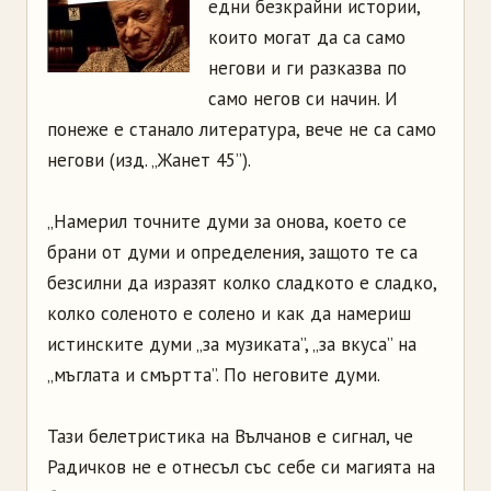
едни безкрайни истории,
които могат да са само
негови и ги разказва по
само негов си начин. И
понеже е станало литература, вече не са само
негови (изд. „Жанет 45”).
„Намерил точните думи за онова, което се
брани от думи и определения, защото те са
безсилни да изразят колко сладкото е сладко,
колко соленото е солено и как да намериш
истинските думи „за музиката”, „за вкуса” на
„мъглата и смъртта”. По неговите думи.
Тази белетристика на Вълчанов е сигнал, че
Радичков не е отнесъл със себе си магията на