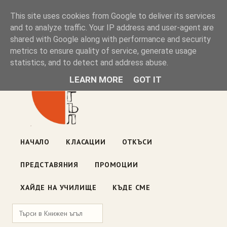
Книжен ъгъл
This site uses cookies from Google to deliver its services
and to analyze traffic. Your IP address and user-agent are
shared with Google along with performance and security
Блог на книжарницата — класации, откъси, нови книги
metrics to ensure quality of service, generate usage
ул. „Оборище" 117, София
· пон–пет 10:00–19:00 ·
statistics, and to detect and address abuse.
събота 10:00–16:00
LEARN MORE
GOT IT
НАЧАЛО
КЛАСАЦИИ
ОТКЪСИ
ПРЕДСТАВЯНИЯ
ПРОМОЦИИ
ХАЙДЕ НА УЧИЛИЩЕ
КЪДЕ СМЕ