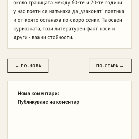
около границата между 60-те и 70-те години
у нас поети се напънаха да „узаконят” поетика
и от която останаха по-скоро сенки. Та освен
куриозната, този литературен факт носи и
други - важни стойности.
← ПО-НОВА
ПО-СТАРА →
Няма коментари:
Публикуване на коментар