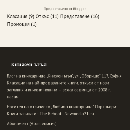
Предоставено от
Blogger
.
Класация
(9)
Откъс
(11)
Представяне
(16)
Промоция
(1)
Книжен ъгъл
Блог на книжарница „Книжен ъгъл", ул. „Оборище" 117, София.
Класации на най-продаваните книги, откъси от нови
заглавия и книжни новини — всяка седмица от 2008 г.
насам.
Носител на отличието „Любима книжарница". Партньори:
Книги завинаги
·
The Rebeat
·
Newmedia21.eu
Абонамент (Atom емисия)