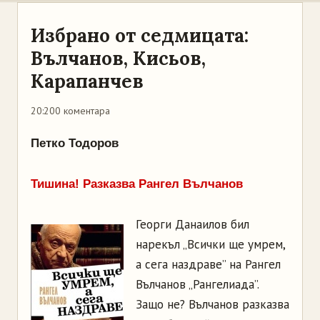
Избрано от седмицата:
Вълчанов, Кисьов,
Карапанчев
20:20
0 коментара
Петко Тодоров
Тишина! Разказва Рангел Вълчанов
Георги Данаилов бил
нарекъл „Всички ще умрем,
а сега наздраве” на Рангел
Вълчанов „Рангелиада”.
Защо не? Вълчанов разказва