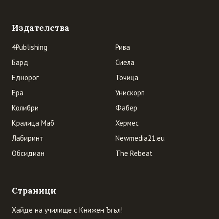
Издателства
4Publishing
Рива
Бард
Сиела
Еднорог
Точица
Ера
Унискорп
Колибри
Фабер
Кралица Маб
Хермес
Лабиринт
Newmedia21.eu
Обсидиан
The Rebeat
Страници
Хайде на училище с Книжен Ъгъл!