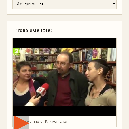
Това сме ние!
Това сме ние от Книжен ъгъл