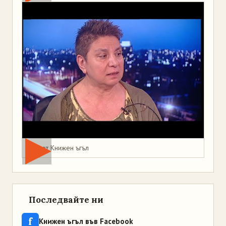
Мая от Книжен ъгъл
Последвайте ни
f
Книжен ъгъл във Facebook