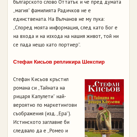
българското слово Оттатък и че пред думата
„магия” фамилията Радичков не е
единствената. На Вълчанов не му пука:
„Според моята информация, след като Бог е
на входа и на изхода на нашия живот, той ни
се пада нещо като портиер”.
Стефан Кисьов репликира Шекспир
Стефан Кисьов кръстил
романа си „Тайната на
рицаря Капулети” най-
вероятно по маркетингови
съображения (изд. „Ера”).
Истинското заглавие би
следвало да е „Ромео и