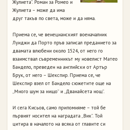
Жулиета”. Роман за Ромео и
Жулиета – може да има
друг такъв по света, може и да няма.
Приема се, че венецианският военачалник
Луиджи да Порто пръв записал преданието за
двамата влюбени около 1524, от него го
взаимствал съвременникът му новелист Матео
Бандело, преведен на английски от Артър
Брук, от него – Шекспир. Приема се, че
Шекспир взел от Бандело сюжетите още на
„Много шум за нищо” и „Дванайсета нощ”.
И сега Кисьов, само припомняме – той бе
първият носител на наградата „Вик”. Той
цитира в началото на всяка от главите си