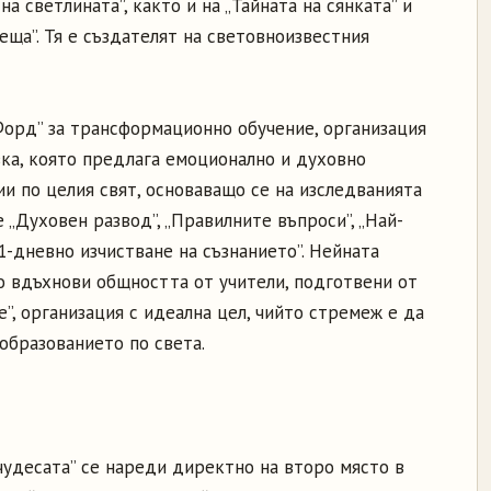
а светлината”, както и на „Тайната на сянката” и
ща”. Тя е създателят на световноизвестния
Форд” за трансформационно обучение, организация
вка, която предлага емоционално и духовно
и по целия свят, основаващо се на изследванията
е „Духовен развод”, „Правилните въпроси”, „Най-
21-дневно изчистване на съзнанието”. Нейната
о вдъхнови общността от учители, подготвени от
е”, организация с идеална цел, чийто стремеж е да
бразованието по света.
чудесата” се нареди директно на второ място в