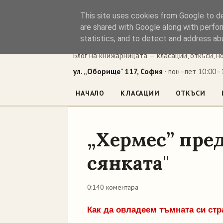
This site uses cookies from Google to del
Книжен ъг
are shared with Google along with perfor
statistics, and to detect and address ab
Блог на книжарницата — класации, откъси, н
ул. „Оборище" 117, София
· пон–пет 10:00–1
НАЧАЛО
КЛАСАЦИИ
ОТКЪСИ
„Хермес” пред
сянката"
0:14
0 коментара
Как да овладеем тъмната си стр