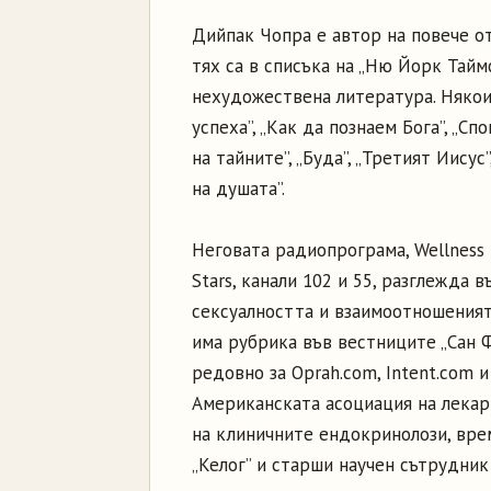
Дийпак Чопра е автор на повече от
тях са в списъка на „Ню Йорк Тайм
нехудожествена литература. Някои 
успеха”, „Как да познаем Бога”, „С
на тайните”, „Буда”, „Третият Иисус
на душата”.
Неговата радиопрограма, Wellness R
Stars, канали 102 и 55, разглежда 
сексуалността и взаимоотношеният
има рубрика във вестниците „Сан Ф
редовно за Oprah.com, Intent.com и
Американската асоциация на лекар
на клиничните ендокринолози, вр
„Келог” и старши научен сътрудник 