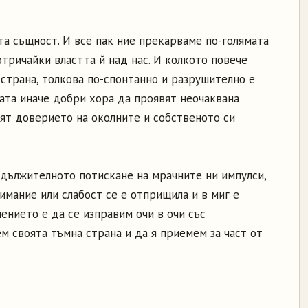
та същност. И все пак ние прекарваме по-голямата
 отричайки властта й над нас. И колкото повече
страна, толкова по-спонтанно и разрушително е
ната иначе добри хора да проявят неочаквана
бят доверието на околните и собственото си
одължителното потискане на мрачните ни импулси,
имание или слабост се е отприщила и в миг е
ението е да се изправим очи в очи със
м своята тъмна страна и да я приемем за част от