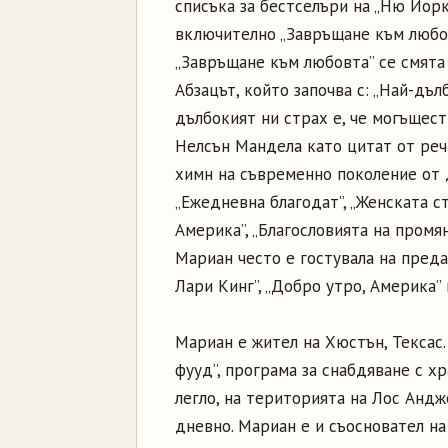
списъка за бестселъри на „Ню Йорк 
включително „Завръщане към любовт
„Завръщане към любовта” се смята
Абзацът, който започва с: „Най-дъл
дълбокият ни страх е, че могъщест
Нелсън Мандела като цитат от речт
химн на съвременно поколение от 
„Ежедневна благодат”, „Женската с
Америка”, „Благословията на промян
Мариан често е гостувала на преда
Лари Кинг”, „Добро утро, Америка” и
Мариан е жител на Хюстън, Тексас
фууд”, програма за снабдяване с х
легло, на територията на Лос Анд
дневно. Мариан е и съосновател на