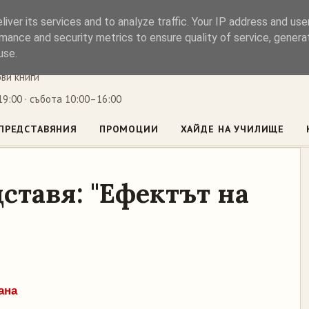
iver its services and to analyze traffic. Your IP address and us
ъл
mance and security metrics to ensure quality of service, gener
use.
ови книги
9:00 · събота 10:00–16:00
ПРЕДСТАВЯНИЯ
ПРОМОЦИИ
ХАЙДЕ НА УЧИЛИЩЕ
ставя: "Ефектът на
ана