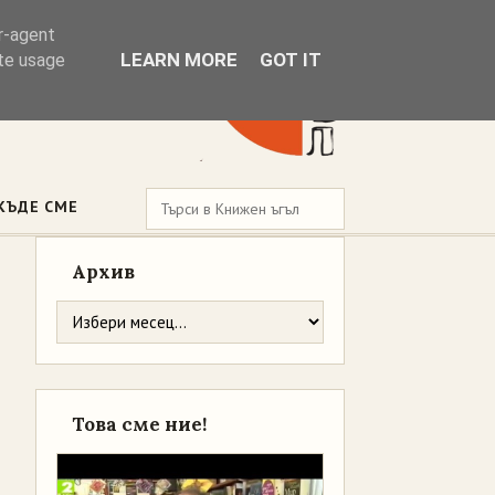
er-agent
LEARN MORE
GOT IT
ate usage
КЪДЕ СМЕ
Архив
Това сме ние!