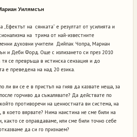
 Мариан Уилямсън
а „Ефектът на сянката“ е резултат от усилията и
ионализма на трима от най-известните
менни духовни учители Дийпак Чопра, Мариан
ън и Деби Форд. Още с излизането си през 2010
 тя се превръща в истинска сензация и до
а е преведена на над 20 езика.
ло ли ви се е в пристъп на гняв да казвате неща, за
после горчиво да съжалявате? Да действате по
 който противоречи на ценностната ви система, на
, в което вярвате? Нима наистина не сме били на
и, както се оправдаваме, или сме били точно себе
 отказваме да си го признаем?