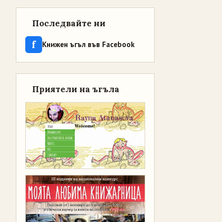
Последвайте ни
f
Книжен ъгъл във Facebook
Приятели на ъгъла