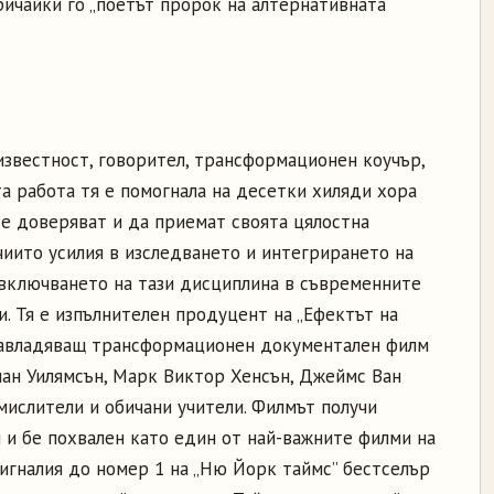
аричайки го „поетът пророк на алтернативната
известност, говорител, трансформационен коучър,
а работа тя е помогнала на десетки хиляди хора
се доверяват и да приемат своята цялостна
чиито усилия в изследването и интегрирането на
 включването на тази дисциплина в съвременните
. Тя е изпълнителен продуцент на „Ефектът на
 завладяващ трансформационен документален филм
иан Уилямсън, Марк Виктор Хенсън, Джеймс Ван
мислители и обичани учители. Филмът получи
 и бе похвален като един от най-важните филми на
тигналия до номер 1 на „Ню Йорк таймс” бестселър