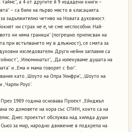
таймс”, а 4 от другите й 9 издадени книги –
а” – са били на първо място в класацията.
 за задължително четиво на Новата духовност.
бокият ни страх не е, че сме неспособни. Най-
вото ни няма граници” (погрешно приписван на
а при встъпването му в длъжност), се смята за
духовни изследователи. Други нейни заглавия са
тойност”, „Илюминатът”, „Да излекуваме душата на
ата” и „Ема и мама говорят с Бог”.
вания като „Шоуто на Опра Уинфри”, „Шоуто на
 „Чарли Роуз”.
. През 1989 година основава Проект „Ейнджъл
рана по домовете на хора със СПИН, които са на
желис. Днес проектът обслужва над хиляда души
 Съюз за мир, народно движение в подкрепа на