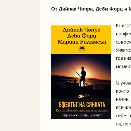
От Дийпак Чопра, Деби Форд и
Книгат
профес
съвре
Уилямс
година
момент
Случва
които 
начин,
всичко
себе с
си, но