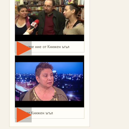
Това сме ние от Книжен ъгъл
Мая от Книжен ъгъл