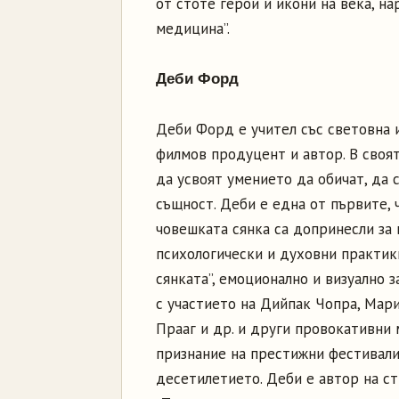
от стоте герои и икони на века, н
медицина”.
Деби Форд
Деби Форд е учител със световна 
филмов продуцент и автор. В своят
да усвоят умението да обичат, да 
същност. Деби е една от първите, 
човешката сянка са допринесли за
психологически и духовни практики
сянката”, емоционално и визуално
с участието на Дийпак Чопра, Мар
Прааг и др. и други провокативни 
признание на престижни фестивали
десетилетието. Деби е автор на с