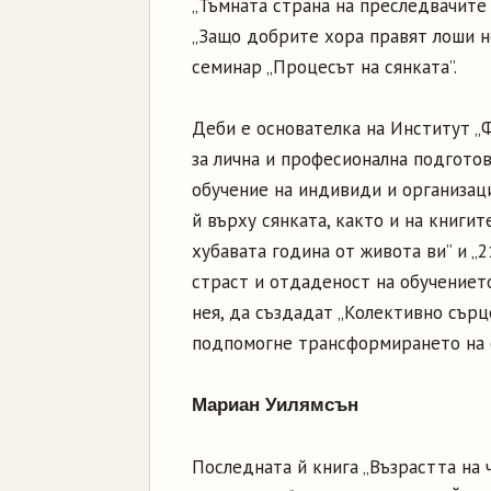
„Тъмната страна на преследвачите н
„Защо добрите хора правят лоши не
семинар „Процесът на сянката”.
Деби е основателка на Институт „
за лична и професионална подгото
обучение на индивиди и организаци
й върху сянката, както и на книгит
хубавата година от живота ви” и „
страст и отдаденост на обучениет
нея, да създадат „Колективно сърц
подпомогне трансформирането на о
Мариан Уилямсън
Последната й книга „Възрастта на 