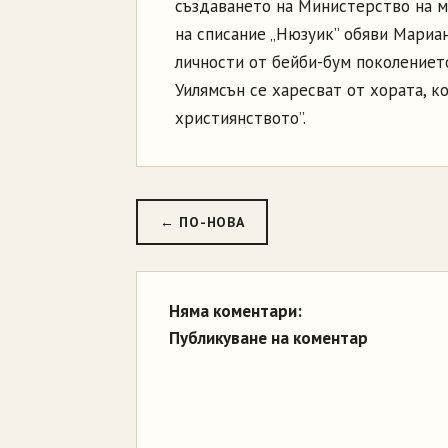
създаването на Министерство на м
на списание „Нюзуик” обяви Мариан
личности от бейби-бум поколението
Уилямсън се харесват от хората, к
християнството”.
← ПО-НОВА
Няма коментари:
Публикуване на коментар