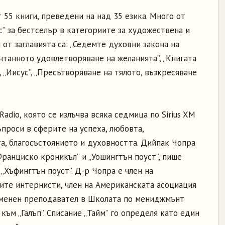
 55 книги, преведени на над 35 езика. Много от
с” за бестселър в категориите за художествена и
от заглавията са: „Седемте духовни закона на
понтанното удовлетворяване на желанията”, „Книгата
”, „Иисус”, „Пресътворяване на тялото, възкресяване
adio, която се излъчва всяка седмица по Sirius XM
въпроси в сферите на успеха, любовта,
а, благосъстоянието и духовността. Дийпак Чопра
ранциско кроникъл” и „Уошингтън поуст”, пише
 „Хъфингтън поуст”. Д-р Чопра е член на
ите интернисти, член на Американската асоциация
еменен преподавател в Школата по мениджмънт
към „Галъп”. Списание „Тайм” го определя като един