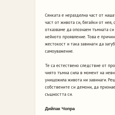
Сянката е неразделна част от наша
част от живота си, бягайки от нея,
отказваме да опознаем тъмната си 
нейното проявление. Това е причи
жестокост и така завинаги да загу
самоуважение.
Те са естествено следствие от пр
чиято тъмна сила в момент на невн
унищожила живота ни завинаги. Реш
собствените си демони, да признае
същността си.
Дийпак Чопра