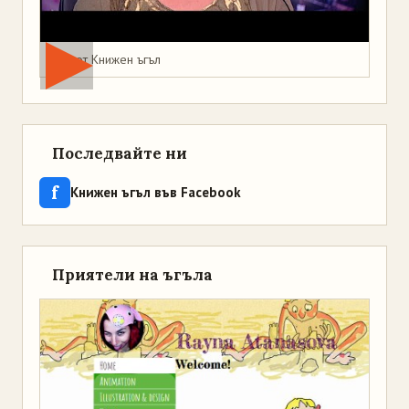
Мая от Книжен ъгъл
Последвайте ни
f
Книжен ъгъл във Facebook
Приятели на ъгъла