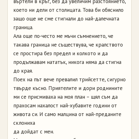
въртели в кръг, без да увеличим разстоянието,
което ни дели от столицата. Това би обяснило
защо още не сме стигнали до най-далечната
граница.
Ала още по-често ме мъчи съмнението, че
такава граница не съществува, че кралството
се простира без предел и колкото и да
продължавам нататък, никога няма да стигна
до края.
Поех на път вече превалил трийсетте, сигурно
твърде късно. Приятелите и дори роднините
ми се присмиваха на моя план – щял съм да
прахосам нахалост най-хубавите години от
живота си. И само малцина от най-преданите
склониха
да дойдат с мен.