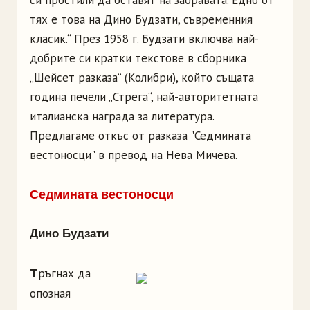
си простили да оставят на забравата. Едно от
тях е това на Дино Будзати, съвременния
класик.“ През 1958 г. Будзати включва най-
добрите си кратки текстове в сборника
„Шейсет разказа“ (Колибри), който същата
година печели „Стрега“, най-авторитетната
италианска награда за литература.
Предлагаме откъс от разказа "Седмината
вестоносци" в превод на Нева Мичева.
Седмината вестоносци
Дино Будзати
Т
ръгнах да
опозная