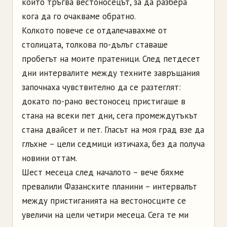
който тръгва вестоносецът, за да разбера
кога да го очакваме обратно.
Колкото повече се отдалечавахме от
столицата, толкова по-дълъг ставаше
пробегът на моите пратеници. След петдесет
дни интервалите между техните завръщания
започнаха чувствително да се разтеглят:
докато по-рано вестоносец пристигаше в
стана на всеки пет дни, сега промеждутъкът
стана двайсет и пет. Гласът на моя град взе да
глъхне – цели седмици изтичаха, без да получа
новини оттам.
Шест месеца след началото – вече бяхме
превалили Фазанските планини – интервалът
между пристиганията на вестоносците се
увеличи на цели четири месеца. Сега те ми