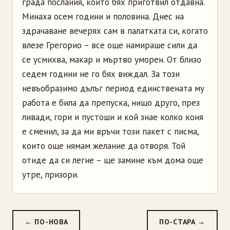
града послания, които бях приготвил отдавна.
Минаха осем години и половина. Днес на
здрачаване вечерях сам в палатката си, когато
влезе Грегорио – все още намираше сили да
се усмихва, макар и мъртво уморен. От близо
седем години не го бях виждал. За този
невъобразимо дълъг период единствената му
работа е била да препуска, нищо друго, през
ливади, гори и пустоши и кой знае колко коня
е сменил, за да ми връчи този пакет с писма,
които още нямам желание да отворя. Той
отиде да си легне – ще замине към дома още
утре, призори.
← ПО-НОВА
ПО-СТАРА →