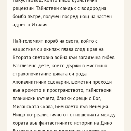
Изкуствовед, който пише кубистични
рецензии. Тайнствен сандък с водородна
бомба вътре, получен посред нощ на частен
адрес в Италия.
Най-големият кораб на света, който с
нацисткия си екипаж плава след края на
Втората световна война към загадъчна гибел.
Разглезено дете, което държи в мистично
страхопочитание цялата си рода.
Апокалиптични сценарии, шеметни преходи
във времето и пространството, тайнствени
планински кътчета, близки срещи с Бог,
Миланската Скала, Биеналето във Венеция.
Нищо по-реалистично от отношенията между
хората във фантастичните истории на Дино