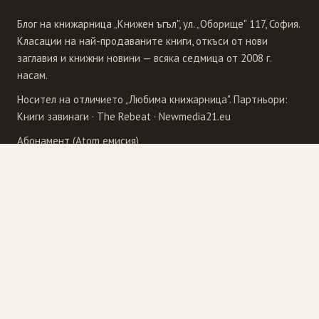
Блог на книжарница „Книжен ъгъл", ул. „Оборище" 117, София.
Класации на най-продаваните книги, откъси от нови
заглавия и книжни новини — всяка седмица от 2008 г.
насам.
Носител на отличието „Любима книжарница". Партньори:
Книги завинаги
·
The Rebeat
·
Newmedia21.eu
Абонамент (Atom емисия)
Издателства
4Publishing
Рива
Бард
Сиела
Еднорог
Точица
Ера
Унискорп
Колибри
Фабер