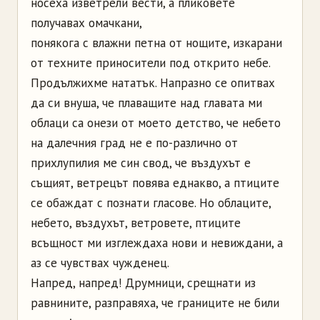
носеха изветрели вести, а пликовете
получавах омачкани,
понякога с влажни петна от нощите, изкарани
от техните приносители под открито небе.
Продължихме нататък. Напразно се опитвах
да си внуша, че плаващите над главата ми
облаци са онези от моето детство, че небето
на далечния град не е по-различно от
прихлупилия ме син свод, че въздухът е
същият, ветрецът повява еднакво, а птиците
се обаждат с познати гласове. Но облаците,
небето, въздухът, ветровете, птиците
всъщност ми изглеждаха нови и невиждани, а
аз се чувствах чужденец.
Напред, напред! Друмници, срещнати из
равнините, разправяха, че границите не били