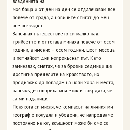
владенията на
моя баща и от ден на ден се отдалечавам все
повече от града, а новините стигат до мен
все по-рядко.
Започнах пътешествието си малко над
трийсетте и оттогава минаха повече от осем
години, а именно – осем години, шест месеца
и петнайсет дни непрекъснат път. Като
заминавах, смятах, че за броени седмици ще
достигна пределите на кралството, но
продължих да попадам на нови хора и места,
навсякъде говореха моя език и твърдяха, че
са ми поданици.
Понякога си мисля, че компасът на личния ми
географ е полудял и убедени, че напредваме
постоянно на юг, всъщност може би сме се