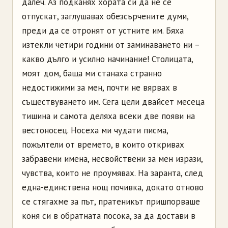
далеч. Аз подканях хората си да не се
отпускат, заглушавах обезсърчените думи,
преди да се отронят от устните им. Бяха
изтекли четири години от заминаването ни –
какво дълго и усилно начинание! Столицата,
моят дом, баща ми станаха странно
недостижими за мен, почти не вярвах в
съществуването им. Сега цели двайсет месеца
тишина и самота деляха всеки две появи на
вестоносец. Носеха ми чудати писма,
пожълтели от времето, в които откривах
забравени имена, несвойствени за мен изрази,
чувства, които не проумявах. На заранта, след
една-единствена нощ почивка, докато отново
се стягахме за път, пратеникът пришпорваше
коня си в обратната посока, за да достави в