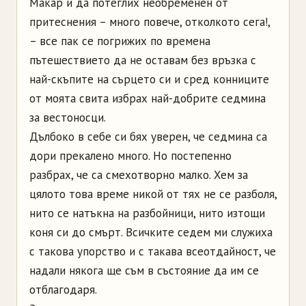
Макар и да потеглих необременен от
притеснения – много повече, отколкото сега!,
– все пак се погрижих по времена
пътешествието да не оставам без връзка с
най-скъпите на сърцето си и сред конниците
от моята свита избрах най-добрите седмина
за вестоносци.
Дълбоко в себе си бях уверен, че седмина са
дори прекалено много. Но постепенно
разбрах, че са смехотворно малко. Хем за
цялото това време никой от тях не се разболя,
нито се натъкна на разбойници, нито изтощи
коня си до смърт. Всичките седем ми служиха
с такова упорство и с такава всеотдайност, че
надали някога ще съм в състояние да им се
отблагодаря.