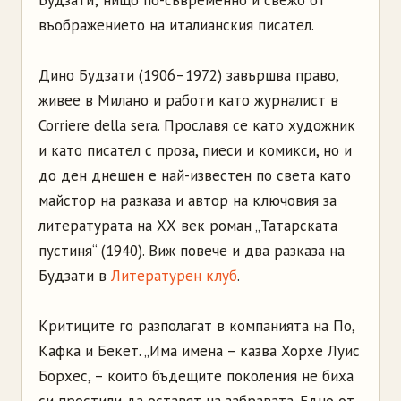
Будзати; нищо по-съвременно и свежо от
въображението на италианския писател.
Дино Будзати (1906–1972) завършва право,
живее в Милано и работи като журналист в
Corriere della sera. Прославя се като художник
и като писател с проза, пиеси и комикси, но и
до ден днешен е най-известен по света като
майстор на разказа и автор на ключовия за
литературата на ХХ век роман „Татарската
пустиня“ (1940). Виж повече и два разказа на
Будзати в
Литературен клуб
.
Критиците го разполагат в компанията на По,
Кафка и Бекет. „Има имена – казва Хорхе Луис
Борхес, – които бъдещите поколения не биха