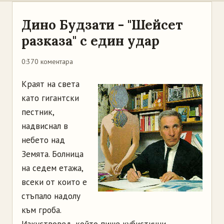
Дино Будзати - "Шейсет
разказа" с един удар
0:37
0 коментара
Краят на света
като гигантски
пестник,
надвиснал в
небето над
Земята. Болница
на седем етажа,
всеки от които е
стъпало надолу
към гроба.