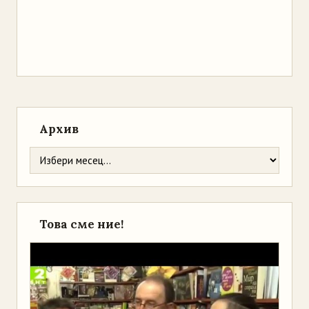
Архив
Това сме ние!