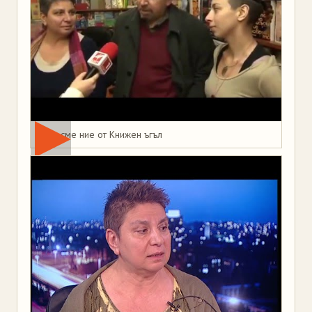
Това сме ние от Книжен ъгъл