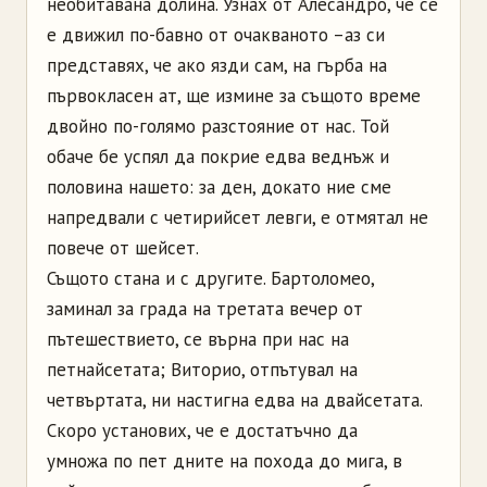
необитавана долина. Узнах от Алесандро, че се
е движил по-бавно от очакваното –аз си
представях, че ако язди сам, на гърба на
първокласен ат, ще измине за същото време
двойно по-голямо разстояние от нас. Той
обаче бе успял да покрие едва веднъж и
половина нашето: за ден, докато ние сме
напредвали с четирийсет левги, е отмятал не
повече от шейсет.
Същото стана и с другите. Бартоломео,
заминал за града на третата вечер от
пътешествието, се върна при нас на
петнайсетата; Виторио, отпътувал на
четвъртата, ни настигна едва на двайсетата.
Скоро установих, че е достатъчно да
умножа по пет дните на похода до мига, в