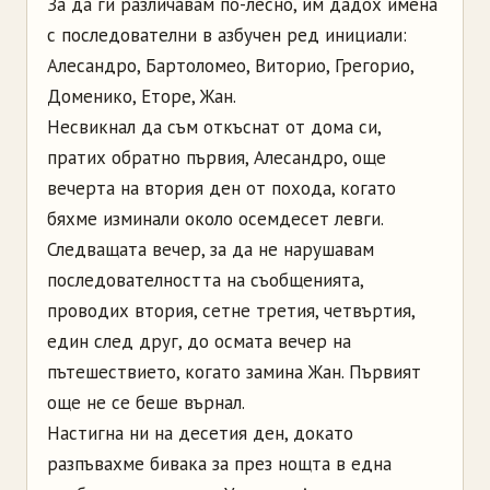
За да ги различавам по-лесно, им дадох имена
с последователни в азбучен ред инициали:
Алесандро, Бартоломео, Виторио, Грегорио,
Доменико, Еторе, Жан.
Несвикнал да съм откъснат от дома си,
пратих обратно първия, Алесандро, още
вечерта на втория ден от похода, когато
бяхме изминали около осемдесет левги.
Следващата вечер, за да не нарушавам
последователността на съобщенията,
проводих втория, сетне третия, четвъртия,
един след друг, до осмата вечер на
пътешествието, когато замина Жан. Първият
още не се беше върнал.
Настигна ни на десетия ден, докато
разпъвахме бивака за през нощта в една