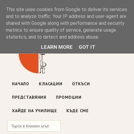
Книжен ъгъл
This site uses cookies from Google to deliver its services
and to analyze traffic. Your IP address and user-agent are
shared with Google along with performance and security
Блог на книжарницата — класации, откъси, нови книги
metrics to ensure quality of service, generate usage
ул. „Оборище" 117, София
· пон–пет 10:00–19:00 ·
statistics, and to detect and address abuse.
събота 10:00–16:00
LEARN MORE
GOT IT
НАЧАЛО
КЛАСАЦИИ
ОТКЪСИ
ПРЕДСТАВЯНИЯ
ПРОМОЦИИ
ХАЙДЕ НА УЧИЛИЩЕ
КЪДЕ СМЕ