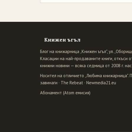
Книжен ъгъл
Блог на книжарница „Книжен ъгъл", ул. „Оборище
Класации на най-продаваните книги, откъси от
книжни новини — всяка седмица от 2008 г. нас
Носител на отличието „Любима книжарница". 
завинаги
·
The Rebeat
·
Newmedia21.eu
Абонамент (Atom емисия)