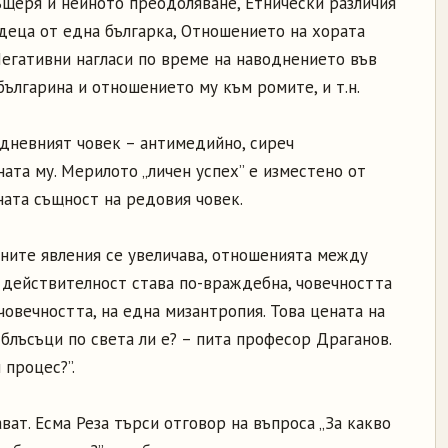
щеря и нейното преодоляване, Етнически различия
деца от една българка, Отношението на хората
Негативни нагласи по време на наводнението във
българина и отношението му към ромите, и т.н.
идневният човек – антимедийно, сиреч
ата му. Мерилото „личен успех” е изместено от
мната същност на редовия човек.
вните явления се увеличава, отношенията между
а действителност става по-враждебна, човечността
овечността, на една мизантропия. Това цената на
блъсъци по света ли е? – пита професор Драганов.
 процес?”.
ват. Есма Реза търси отговор на въпроса „За какво