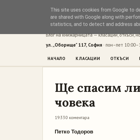
This site uses cookies from Google to del
Книжен ъг
are shared with Google along with perfor
statistics, and to detect and address ab
Блог на книжарницата — класации, откъси, н
ул. „Оборище" 117, София
· пон–пет 10:00–1
НАЧАЛО
КЛАСАЦИИ
ОТКЪСИ
Ще спасим ли
човека
19:33
0 коментара
Петко Тодоров