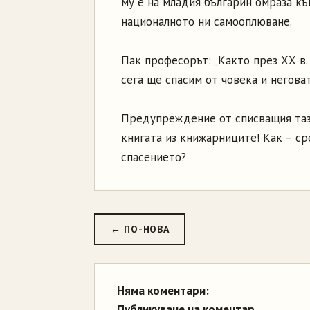
му е на младия българин омраза къ
националното ни самооплюване.
Пак професорът: „Както през ХХ в.
сега ще спасим от човека и негова
Предупреждение от списващия таз
книгата из книжарниците! Как – с
спасението?
← ПО-НОВА
Няма коментари:
Публикуване на коментар