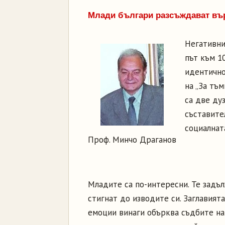
Млади българи разсъждават вър
Негативни
път към 1
идентично
на „За тъм
са две дуз
съставите
социалнат
Проф. Минчо Драганов
Младите са по-интересни. Те задъл
стигнат до изводите си. Заглавия
емоции винаги обърква съдбите н