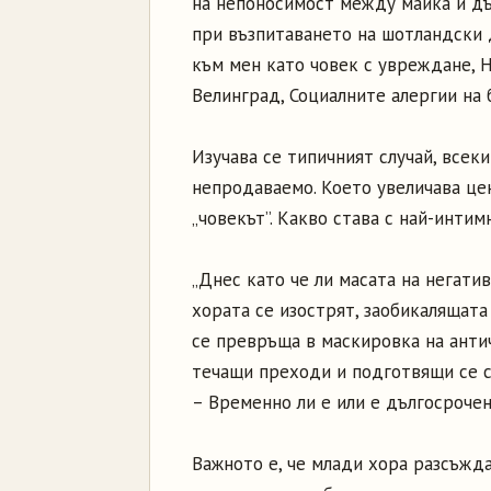
на непоносимост между майка и дъ
при възпитаването на шотландски 
към мен като човек с увреждане, 
Велинград, Социалните алергии на 
Изучава се типичният случай, всек
непродаваемо. Което увеличава цен
„човекът”. Какво става с най-инти
„Днес като че ли масата на негати
хората се изострят, заобикалящат
се превръща в маскировка на антич
течащи преходи и подготвящи се с
– Временно ли е или е дългосрочен
Важното е, че млади хора разсъжда