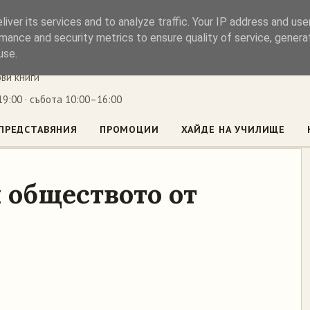
iver its services and to analyze traffic. Your IP address and us
ъл
mance and security metrics to ensure quality of service, gener
use.
ови книги
9:00 · събота 10:00–16:00
ПРЕДСТАВЯНИЯ
ПРОМОЦИИ
ХАЙДЕ НА УЧИЛИЩЕ
 обществото от