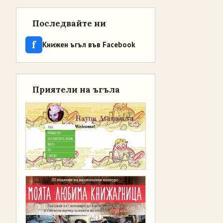
Последвайте ни
f
Книжен ъгъл във Facebook
Приятели на ъгъла