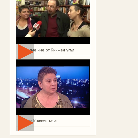
Това сме ние от Книжен ъгъл
Мая от Книжен ъгъл