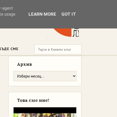
er-agent
LEARN MORE
GOT IT
ate usage
КЪДЕ СМЕ
Архив
Това сме ние!