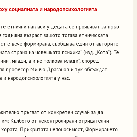
ху социалната и народопсихологията
те етнични нагласи у децата се проявяват за пръв
0 годишна възраст защото тогава етническата
ст е вече формирана, съобщава един от авторите
ната страна на човешката психика” (изд. „Кота”). Те
ини „млади, а и не толкова млади”, според
ля професор Минчо Драганов и тук обсъждат
а и народопсихологията у нас.
жително тръгват от конкретен случай за да
та им: Кълбото от неконтролирани отрицателни
а хората, Прикритата непоносимост, Формирането