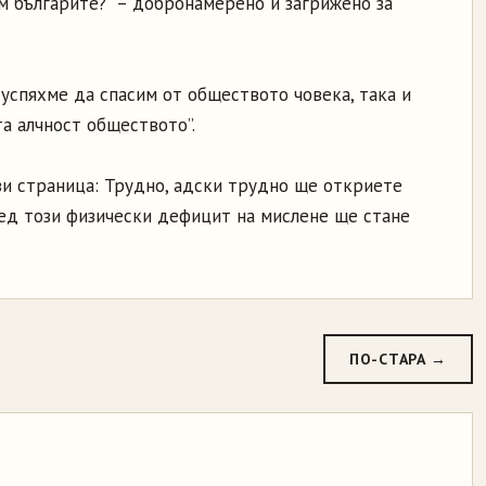
м българите?” – добронамерено и загрижено за
 успяхме да спасим от обществото човека, така и
та алчност обществото”.
и страница: Трудно, адски трудно ще откриете
ред този физически дефицит на мислене ще стане
ПО-СТАРА →