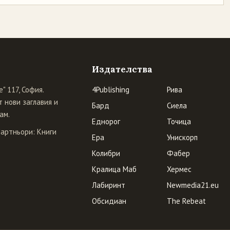
Издателства
" 117, София.
4Publishing
Рива
 нови заглавия и
Бард
Сиела
ам.
Еднорог
Точица
Партньори:
Книги
Ера
Унискорп
Колибри
Фабер
Кралица Маб
Хермес
Лабиринт
Newmedia21.eu
Обсидиан
The Rebeat