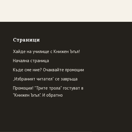
Страници
Хайде на училище с Книжен Ъгъл!
Начална страница
Къде сме ние? Очаквайте промоции
„Избраният читател” се завръща
Промоция! "Трите трола" гостуват в
"Книжен Ъгъл". И обратно