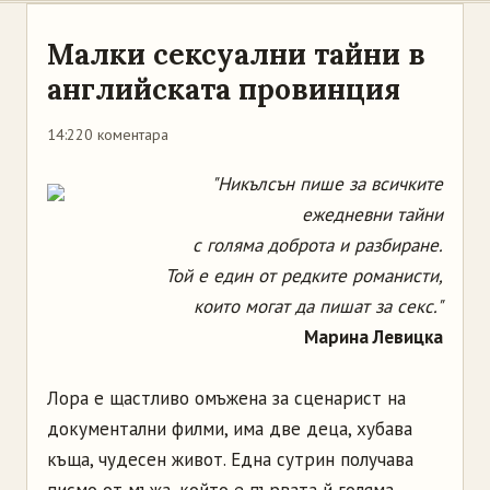
Малки сексуални тайни в
английската провинция
14:22
0 коментара
"Никълсън пише за всичките
ежедневни тайни
с голяма доброта и разбиране.
Той е един от редките романисти,
които могат да пишат за секс."
Марина Левицка
Лора е щастливо омъжена за сценарист на
документални филми, има две деца, хубава
къща, чудесен живот. Една сутрин получава