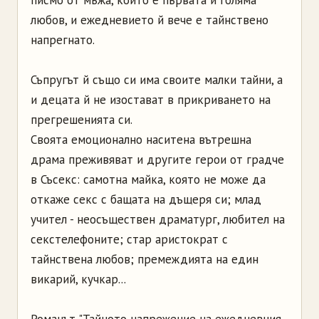
писмо от мъжа, който е първата й голяма
любов, и ежедневието й вече е тайнствено
напрегнато.
Съпругът й също си има своите малки тайни, а
и децата й не изостават в прикриването на
прегрешенията си.
Своята емоционално наситена вътрешна
драма преживяват и другите герои от градче
в Съсекс: самотна майка, която не може да
откаже секс с бащата на дъщеря си; млад
учител - неосъществен драматург, любител на
секстелефоните; стар аристократ с
тайнствена любов; премеждията на един
викарий, кучкар...