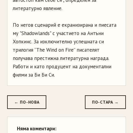
автостоп към себе си”, определен за
литературно явление.
По негов сценарий е екранизирана и пиесата
му "Shadowlands" с участието на Антъни
Хопкинс. За изключително успешната си
трилогия “The Wind on Fire” писателят
получава престижна литературна награда.
Работи и като продуцент на документални
филми за Би Би Си.
← ПО-НОВА
ПО-СТАРА →
Няма коментари: