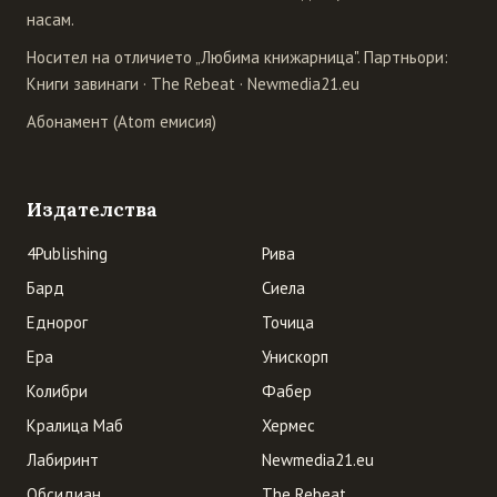
насам.
Носител на отличието „Любима книжарница". Партньори:
Книги завинаги
·
The Rebeat
·
Newmedia21.eu
Абонамент (Atom емисия)
Издателства
4Publishing
Рива
Бард
Сиела
Еднорог
Точица
Ера
Унискорп
Колибри
Фабер
Кралица Маб
Хермес
Лабиринт
Newmedia21.eu
Обсидиан
The Rebeat