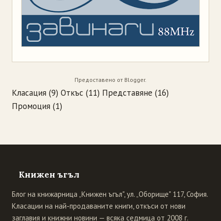
Предоставено от
Blogger
.
Класация
(9)
Откъс
(11)
Представяне
(16)
Промоция
(1)
Книжен ъгъл
Блог на книжарница „Книжен ъгъл", ул. „Оборище" 117, София.
Класации на най-продаваните книги, откъси от нови
заглавия и книжни новини — всяка седмица от 2008 г.