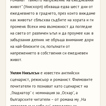
Романът "Тайното напрежение на ежедневния
живот" (Унискорп) обхваща едва шест дни от
ежедневието в градчето, през които виждаме
как животът сблъсква съдбите на хората и ги
променя. Всеки има възможност да погледне
на света от различен ъгъл и да проумее как в
забързания делник не обръща внимание дори
на най-близките си, погълнати от
напрежението в собствения си ежедневен
живот.
Уилям Никълсън
е известен английски
сценарист, режисьор и романист. Филмовите
почитатели го познават като сценарист на
„Гладиатор” с номинация за „Оскар”, а
българските читатели – от романа му „На