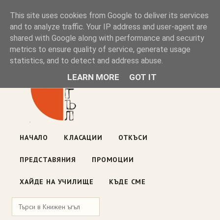
Книжен ъгъл
This site uses cookies from Google to deliver its services
and to analyze traffic. Your IP address and user-agent are
shared with Google along with performance and security
Блог на книжарницата — класации, откъси, нови книги
metrics to ensure quality of service, generate usage
ул. „Оборище" 117, София
· пон–пет 10:00–19:00 ·
statistics, and to detect and address abuse.
събота 10:00–16:00
LEARN MORE
GOT IT
НАЧАЛО
КЛАСАЦИИ
ОТКЪСИ
ПРЕДСТАВЯНИЯ
ПРОМОЦИИ
ХАЙДЕ НА УЧИЛИЩЕ
КЪДЕ СМЕ