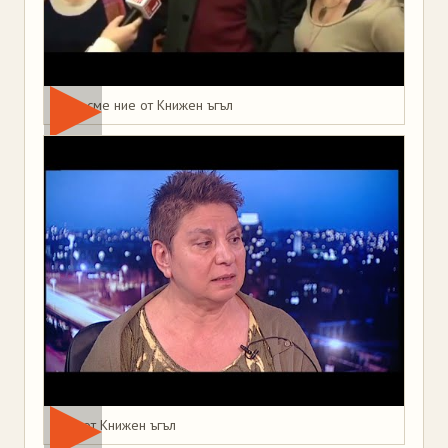
Това сме ние от Книжен ъгъл
Мая от Книжен ъгъл