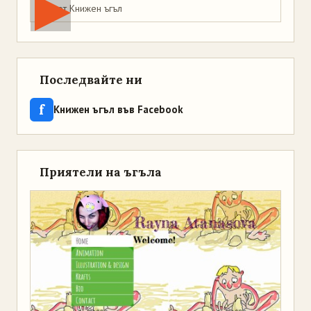
Мая от Книжен ъгъл
Последвайте ни
f
Книжен ъгъл във Facebook
Приятели на ъгъла