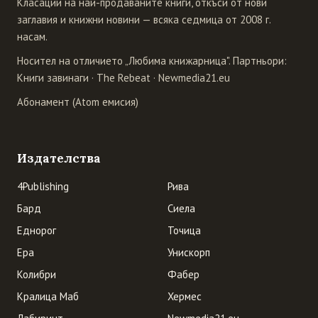
Класации на най-продаваните книги, откъси от нови
заглавия и книжни новини — всяка седмица от 2008 г.
насам.
Носител на отличието „Любима книжарница". Партньори:
Книги завинаги
·
The Rebeat
·
Newmedia21.eu
Абонамент (Atom емисия)
Издателства
4Publishing
Рива
Бард
Сиела
Еднорог
Точица
Ера
Унискорп
Колибри
Фабер
Кралица Маб
Хермес