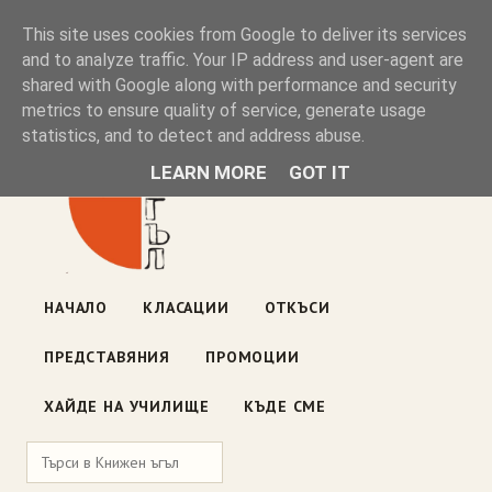
Книжен ъгъл
This site uses cookies from Google to deliver its services
and to analyze traffic. Your IP address and user-agent are
shared with Google along with performance and security
Блог на книжарницата — класации, откъси, нови книги
metrics to ensure quality of service, generate usage
ул. „Оборище" 117, София
· пон–пет 10:00–19:00 ·
statistics, and to detect and address abuse.
събота 10:00–16:00
LEARN MORE
GOT IT
НАЧАЛО
КЛАСАЦИИ
ОТКЪСИ
ПРЕДСТАВЯНИЯ
ПРОМОЦИИ
ХАЙДЕ НА УЧИЛИЩЕ
КЪДЕ СМЕ