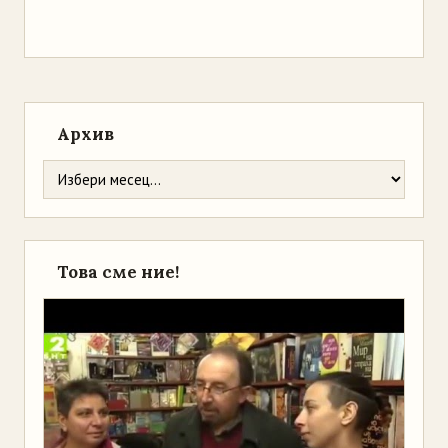
Архив
Това сме ние!