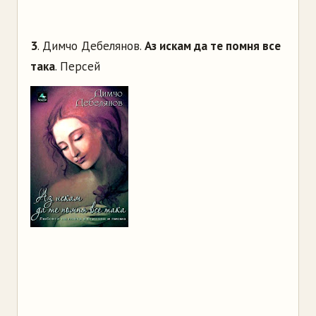
3
. Димчо Дебелянов.
Аз искам да те помня все
така
. Персей