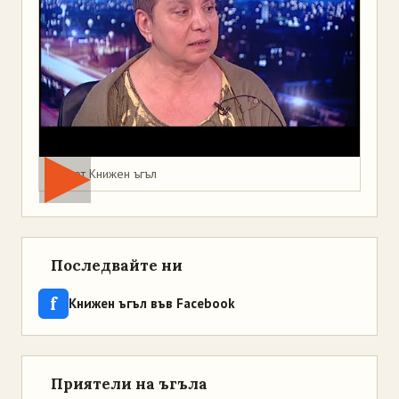
Мая от Книжен ъгъл
Последвайте ни
f
Книжен ъгъл във Facebook
Приятели на ъгъла