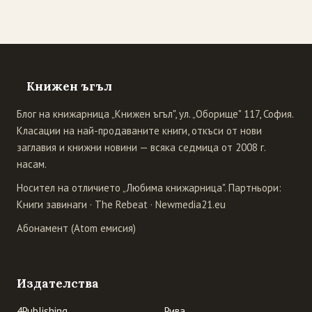
Книжен ъгъл
Блог на книжарница „Книжен ъгъл", ул. „Оборище" 117, София.
Класации на най-продаваните книги, откъси от нови
заглавия и книжни новини — всяка седмица от 2008 г.
насам.
Носител на отличието „Любима книжарница". Партньори:
Книги завинаги
·
The Rebeat
·
Newmedia21.eu
Абонамент (Atom емисия)
Издателства
4Publishing
Рива