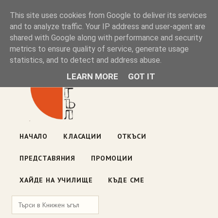
Книжен ъгъл
This site uses cookies from Google to deliver its services
and to analyze traffic. Your IP address and user-agent are
shared with Google along with performance and security
Блог на книжарницата — класации, откъси, нови книги
metrics to ensure quality of service, generate usage
ул. „Оборище" 117, София
· пон–пет 10:00–19:00 ·
statistics, and to detect and address abuse.
събота 10:00–16:00
LEARN MORE
GOT IT
НАЧАЛО
КЛАСАЦИИ
ОТКЪСИ
ПРЕДСТАВЯНИЯ
ПРОМОЦИИ
ХАЙДЕ НА УЧИЛИЩЕ
КЪДЕ СМЕ