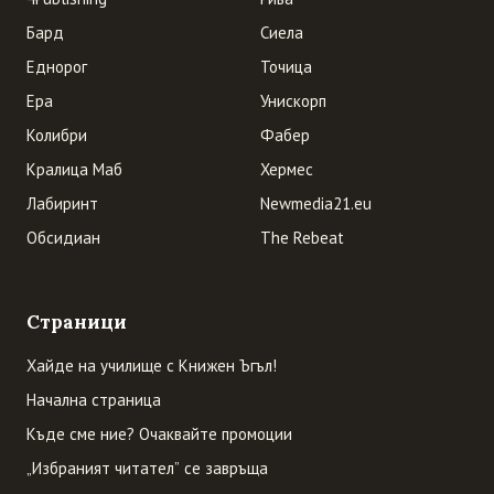
Бард
Сиела
Еднорог
Точица
Ера
Унискорп
Колибри
Фабер
Кралица Маб
Хермес
Лабиринт
Newmedia21.eu
Обсидиан
The Rebeat
Страници
Хайде на училище с Книжен Ъгъл!
Начална страница
Къде сме ние? Очаквайте промоции
„Избраният читател” се завръща