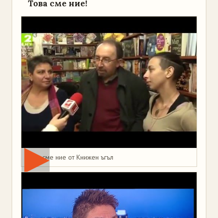
Това сме ние!
Това сме ние от Книжен ъгъл