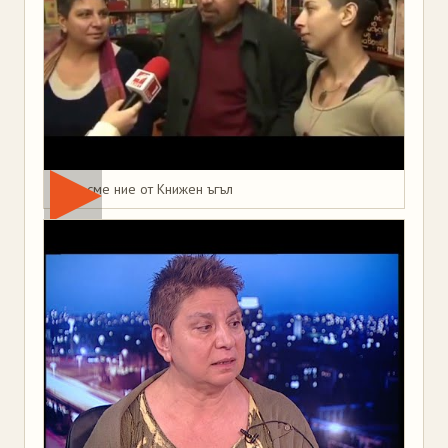
Това сме ние от Книжен ъгъл