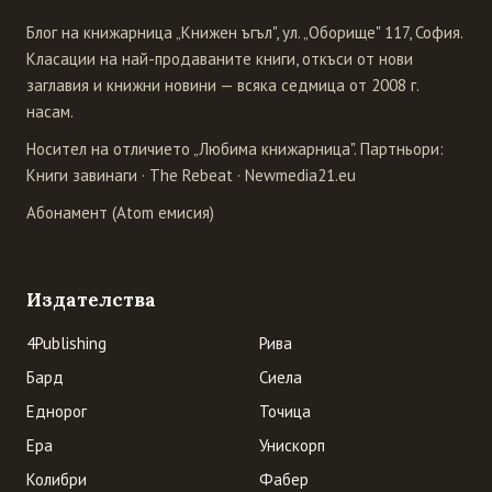
Блог на книжарница „Книжен ъгъл", ул. „Оборище" 117, София.
Класации на най-продаваните книги, откъси от нови
заглавия и книжни новини — всяка седмица от 2008 г.
насам.
Носител на отличието „Любима книжарница". Партньори:
Книги завинаги
·
The Rebeat
·
Newmedia21.eu
Абонамент (Atom емисия)
Издателства
4Publishing
Рива
Бард
Сиела
Еднорог
Точица
Ера
Унискорп
Колибри
Фабер