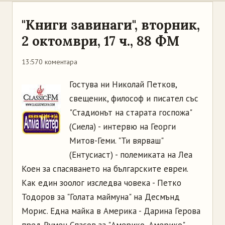
"Книги завинаги", вторник,
2 октомври, 17 ч., 88 ФМ
13:57
0 коментара
Гостува ни Николай Петков,
свещеник, философ и писател със
"Стадионът на старата госпожа"
(Сиела) - интервю на Георги
Митов-Геми. "Ти вярваш"
(Ентусиаст) - полемиката на Леа
Коен за спасяването на българските евреи.
Как един зоолог изследва човека - Петко
Тодоров за "Голата маймуна" на Десмънд
Морис. Една майка в Америка - Дарина Герова