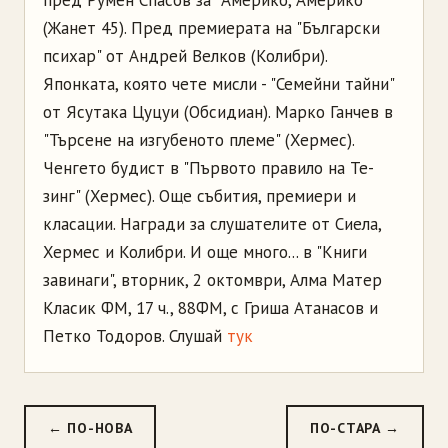
пред Румен Спасов за "Америко, Америко"
(Жанет 45). Пред премиерата на "Български
психар" от Андрей Велков (Колибри).
Японката, която чете мисли - "Семейни тайни"
от Ясутака Цуцуи (Обсидиан). Марко Ганчев в
"Търсене на изгубеното племе" (Хермес).
Ченгето будист в "Първото правило на Те-
зинг" (Хермес). Още събития, премиери и
класации. Награди за слушателите от Сиела,
Хермес и Колибри. И още много... в "Книги
завинаги", вторник, 2 октомври, Алма Матер
Класик ФМ, 17 ч., 88ФМ, с Гриша Атанасов и
Петко Тодоров. Слушай
тук
← ПО-НОВА
ПО-СТАРА →