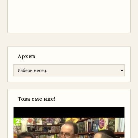
Архив
Това сме ние!