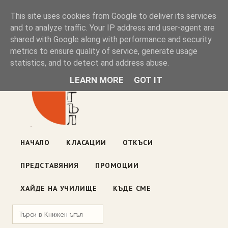
Книжен ъгъл
This site uses cookies from Google to deliver its services
and to analyze traffic. Your IP address and user-agent are
shared with Google along with performance and security
Блог на книжарницата — класации, откъси, нови книги
metrics to ensure quality of service, generate usage
ул. „Оборище" 117, София
· пон–пет 10:00–19:00 ·
statistics, and to detect and address abuse.
събота 10:00–16:00
LEARN MORE
GOT IT
НАЧАЛО
КЛАСАЦИИ
ОТКЪСИ
ПРЕДСТАВЯНИЯ
ПРОМОЦИИ
ХАЙДЕ НА УЧИЛИЩЕ
КЪДЕ СМЕ