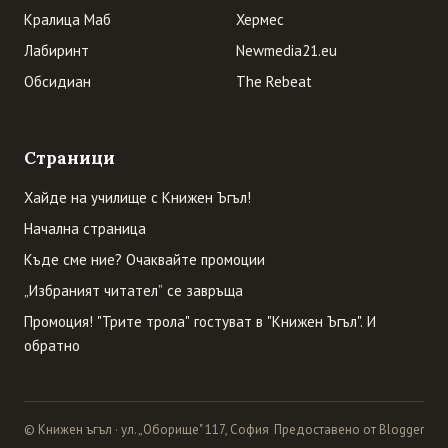
Кралица Маб
Хермес
Лабиринт
Newmedia21.eu
Обсидиан
The Rebeat
Страници
Хайде на училище с Книжен Ъгъл!
Начална страница
Къде сме ние? Очаквайте промоции
„Избраният читател” се завръща
Промоция! "Трите трола" гостуват в "Книжен Ъгъл". И
обратно
© Книжен ъгъл · ул. „Оборище" 117, София
Предоставено от Blogger