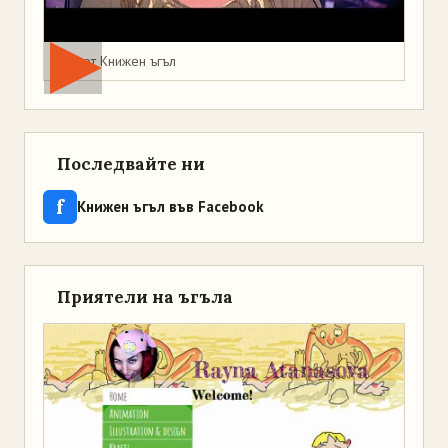
Мая от Книжен ъгъл
Последвайте ни
f
Книжен ъгъл във Facebook
Приятели на ъгъла