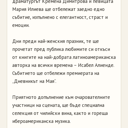
драматургът Кремена Димитрова и певицата
Мария Илиева ще отбележат заедно едно
събитие, изпълнено с елегантност, страст и
емоции.
Дни преди най-женския празник, те ще
прочетат пред публика любимите си откъси
от книгите на най-добрата латиноамериканска
авторка на всички времена – Исабел Алиенде.
Събитието ще отбе
лежи премиерата на
„Дневникът на Мая“.
Приятното допълнение към очарователните
участници на сцената, ще бъде специална
селекция от чилийски вина, както и гореща
ибероамериканска музика.