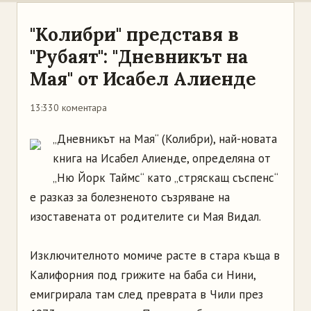
"Колибри" представя в
"Рубаят": "Дневникът на
Мая" от Исабел Алиенде
13:33
0 коментара
„Дневникът на Мая“ (Колибри), най-новата
книга на Исабел Алиенде, определяна от
„Ню Йорк Таймс“ като „стряскащ съспенс“
е разказ за болезненото съзряване на
изоставената от родителите си Мая Видал.
Изключителното момиче расте в стара къща в
Калифорния под грижите на баба си Нини,
емигрирала там след преврата в Чили през