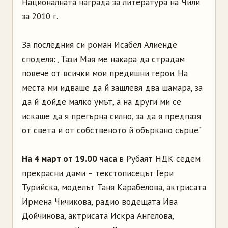
Националната награда за литература на Чили
за 2010 г.
За последния си роман Исабел Алиенде
споделя: „Тази Мая ме накара да страдам
повече от всички мои предишни герои. На
места ми идваше да й зашлевя два шамара, за
да й дойде малко умът, а на други ми се
искаше да я прегърна силно, за да я предпазя
от света и от собственото й объркано сърце.“
На 4 март от 19.00 часа
в Рубаят НДК седем
прекрасни дами – текстописецът Гери
Турийска, моделът Таня Карабелова, актрисата
Ирмена Чичикова, радио водещата Ива
Дойчинова, актрисата Искра Ангелова,