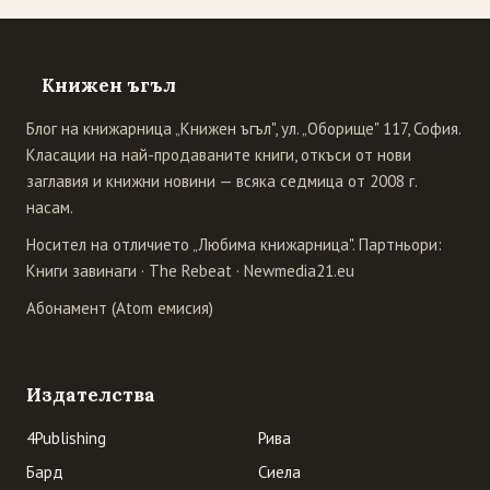
Книжен ъгъл
Блог на книжарница „Книжен ъгъл", ул. „Оборище" 117, София.
Класации на най-продаваните книги, откъси от нови
заглавия и книжни новини — всяка седмица от 2008 г.
насам.
Носител на отличието „Любима книжарница". Партньори:
Книги завинаги
·
The Rebeat
·
Newmedia21.eu
Абонамент (Atom емисия)
Издателства
4Publishing
Рива
Бард
Сиела