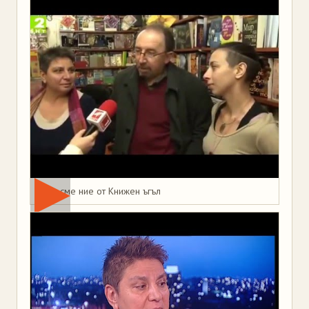
Това сме ние от Книжен ъгъл