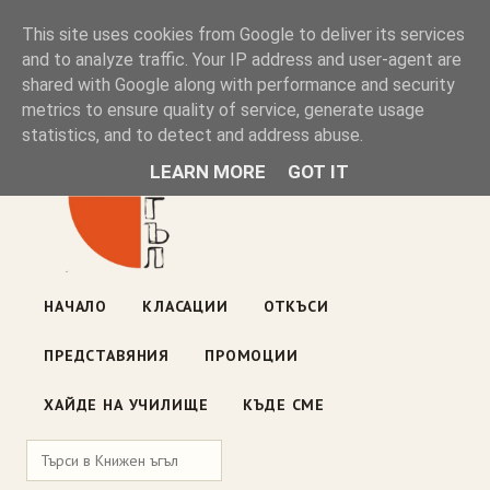
Книжен ъгъл
This site uses cookies from Google to deliver its services
and to analyze traffic. Your IP address and user-agent are
shared with Google along with performance and security
Блог на книжарницата — класации, откъси, нови книги
metrics to ensure quality of service, generate usage
ул. „Оборище" 117, София
· пон–пет 10:00–19:00 ·
statistics, and to detect and address abuse.
събота 10:00–16:00
LEARN MORE
GOT IT
НАЧАЛО
КЛАСАЦИИ
ОТКЪСИ
ПРЕДСТАВЯНИЯ
ПРОМОЦИИ
ХАЙДЕ НА УЧИЛИЩЕ
КЪДЕ СМЕ