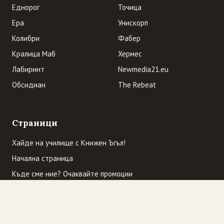
Еднорог
Точица
Ера
Унискорп
Колибри
Фабер
Кралица Маб
Хермес
Лабиринт
Newmedia21.eu
Обсидиан
The Rebeat
Страници
Хайде на училище с Книжен Ъгъл!
Начална страница
Къде сме ние? Очаквайте промоции
„Избраният читател” се завръща
Промоция! "Трите трола" гостуват в "Книжен Ъгъл". И
обратно