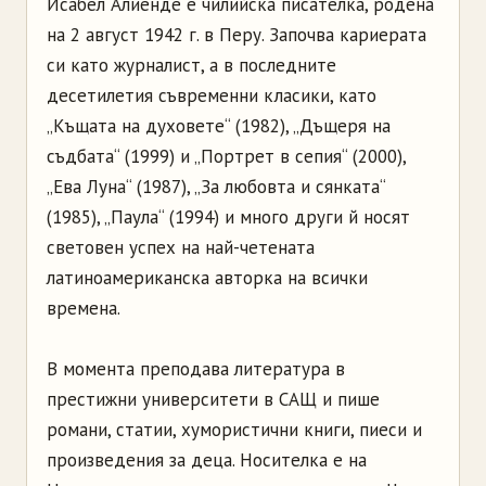
Исабел Алиенде е чилийска писателка, родена
на 2 август 1942 г. в Перу. Започва кариерата
си като журналист, а в последните
десетилетия съвременни класики, като
„Къщата на духовете“ (1982), „Дъщеря на
съдбата“ (1999) и „Портрет в сепия“ (2000),
„Ева Луна“ (1987), „За любовта и сянката“
(1985), „Паула“ (1994) и много други й носят
световен успех на най-четената
латиноамериканска авторка на всички
времена.
В момента преподава литература в
престижни университети в САЩ и пише
романи, статии, хумористични книги, пиеси и
произведения за деца. Носителка е на