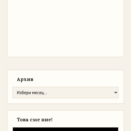
Архив
Това сме ние!