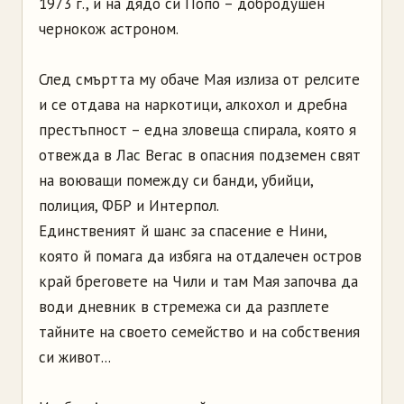
1973 г., и на дядо си Попо – добродушен
чернокож астроном.
След смъртта му обаче Мая излиза от релсите
и се отдава на наркотици, алкохол и дребна
престъпност – една зловеща спирала, която я
отвежда в Лас Вегас в опасния подземен свят
на воюващи помежду си банди, убийци,
полиция, ФБР и Интерпол.
Единственият й шанс за спасение е Нини,
която й помага да избяга на отдалечен остров
край бреговете на Чили и там Мая започва да
води дневник в стремежа си да разплете
тайните на своето семейство и на собствения
си живот...