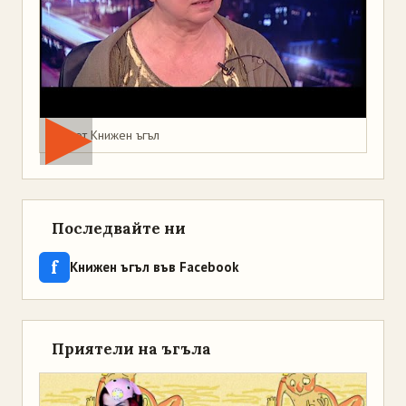
Мая от Книжен ъгъл
Последвайте ни
f
Книжен ъгъл във Facebook
Приятели на ъгъла