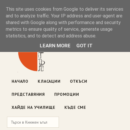
Книжен ъгъл
This site uses cookies from Google to deliver its services
and to analyze traffic. Your IP address and user-agent are
shared with Google along with performance and security
Блог на книжарницата — класации, откъси, нови книги
metrics to ensure quality of service, generate usage
ул. „Оборище" 117, София
· пон–пет 10:00–19:00 ·
statistics, and to detect and address abuse.
събота 10:00–16:00
LEARN MORE
GOT IT
НАЧАЛО
КЛАСАЦИИ
ОТКЪСИ
ПРЕДСТАВЯНИЯ
ПРОМОЦИИ
ХАЙДЕ НА УЧИЛИЩЕ
КЪДЕ СМЕ