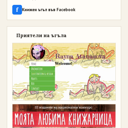
f
Книжен ъгъл във Facebook
Приятели на ъгъла