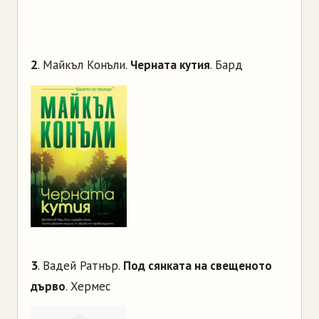
2
. Майкъл Конъли.
Черната кутия
. Бард
3
. Вадей Ратнър.
Под сянката на свещеното
дърво
. Хермес