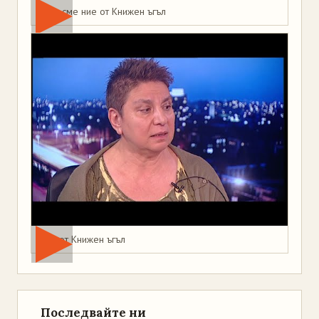
Това сме ние от Книжен ъгъл
Мая от Книжен ъгъл
Последвайте ни