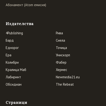
Абонамент (Atom емисия)
Издателства
4Publishing
Рива
Бард
Сиела
Еднорог
Точица
Ера
Унискорп
Колибри
Фабер
Кралица Маб
Хермес
Лабиринт
Newmedia21.eu
Обсидиан
The Rebeat
Страници