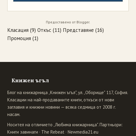
Предоставено от
Blogger
.
Класация
(9)
Откъс
(11)
Представяне
(16)
Промоция
(1)
Книжен ъгъл
Блог на книжарница „Книжен ъгъл", ул. „Оборище" 117, София.
Класации на най-продаваните книги, откъси от нови
заглавия и книжни новини — всяка седмица от 2008 г.
насам.
Носител на отличието „Любима книжарница". Партньори:
Книги завинаги
·
The Rebeat
·
Newmedia21.eu