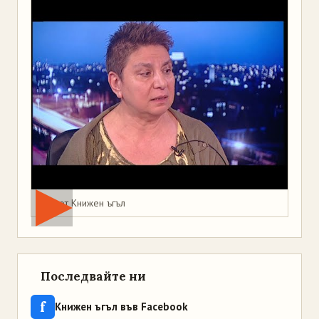
Мая от Книжен ъгъл
Последвайте ни
f
Книжен ъгъл във Facebook