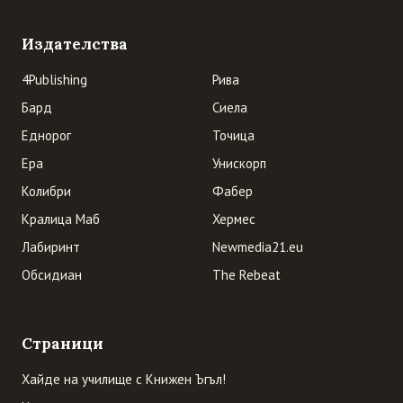
Издателства
4Publishing
Рива
Бард
Сиела
Еднорог
Точица
Ера
Унискорп
Колибри
Фабер
Кралица Маб
Хермес
Лабиринт
Newmedia21.eu
Обсидиан
The Rebeat
Страници
Хайде на училище с Книжен Ъгъл!