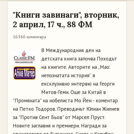
"Книги завинаги", вторник,
2 април, 17 ч., 88 ФМ
16:36
0 коментара
В Международния ден на
детската книга започва Походът
на книгите. Авторите на „Мао:
непознатата история“ в
ексклузивно интервю на Георги
Митов-Геми. Още за Китай в
"Промяната" на нобелиста Мо Йен - коментар
на Петко Тодоров. Преводачът Юлиан Жилиев
за "Против Сент Бьов" от Марсел Пруст.
Новите заглавия и премиери. Награди за