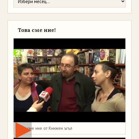
Това сме ние!
Това сме ние от Книжен ъгъл