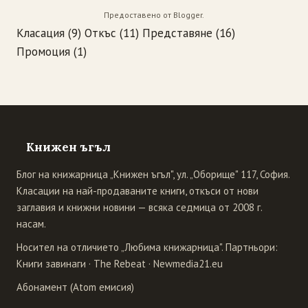
Предоставено от
Blogger
.
Класация
(9)
Откъс
(11)
Представяне
(16)
Промоция
(1)
Книжен ъгъл
Блог на книжарница „Книжен ъгъл", ул. „Оборище" 117, София.
Класации на най-продаваните книги, откъси от нови
заглавия и книжни новини — всяка седмица от 2008 г.
насам.
Носител на отличието „Любима книжарница". Партньори:
Книги завинаги
·
The Rebeat
·
Newmedia21.eu
Абонамент (Atom емисия)