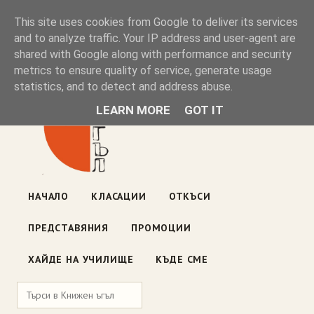
Книжен ъгъл
This site uses cookies from Google to deliver its services
and to analyze traffic. Your IP address and user-agent are
shared with Google along with performance and security
Блог на книжарницата — класации, откъси, нови книги
metrics to ensure quality of service, generate usage
ул. „Оборище" 117, София
· пон–пет 10:00–19:00 ·
statistics, and to detect and address abuse.
събота 10:00–16:00
LEARN MORE
GOT IT
НАЧАЛО
КЛАСАЦИИ
ОТКЪСИ
ПРЕДСТАВЯНИЯ
ПРОМОЦИИ
ХАЙДЕ НА УЧИЛИЩЕ
КЪДЕ СМЕ