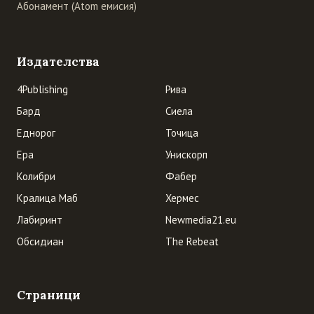
Абонамент (Atom емисия)
Издателства
4Publishing
Рива
Бард
Сиела
Еднорог
Точица
Ера
Унискорп
Колибри
Фабер
Кралица Маб
Хермес
Лабиринт
Newmedia21.eu
Обсидиан
The Rebeat
Страници