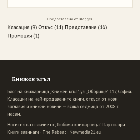
Предоставено от
Blogger
.
Класация
(9)
Откъс
(11)
Представяне
(16)
Промоция
(1)
Книжен ъгъл
Блог на книжарница „Книжен ъгъл", ул. „Оборище" 117, София.
Класации на най-продаваните книги, откъси от нови
заглавия и книжни новини — всяка седмица от 2008 г.
насам.
Носител на отличието „Любима книжарница". Партньори:
Книги завинаги
·
The Rebeat
·
Newmedia21.eu