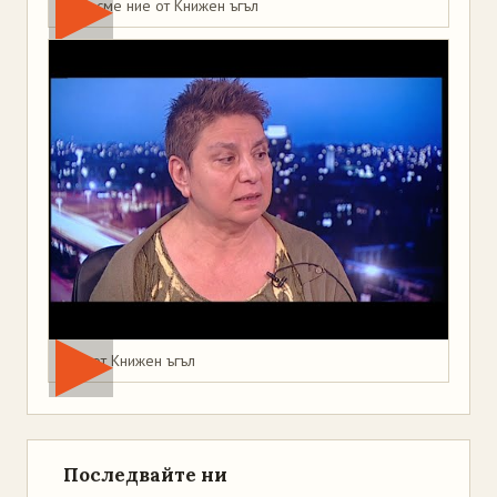
Това сме ние от Книжен ъгъл
Мая от Книжен ъгъл
Последвайте ни