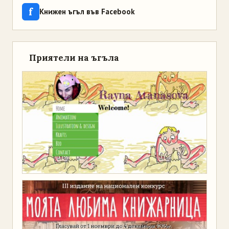
f
Книжен ъгъл във Facebook
Приятели на ъгъла