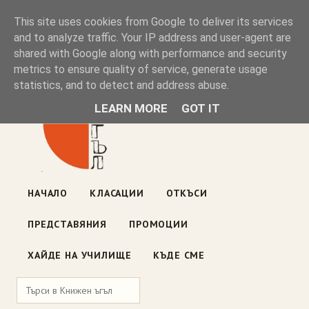
Книжен ъгъл
This site uses cookies from Google to deliver its services
and to analyze traffic. Your IP address and user-agent are
shared with Google along with performance and security
Блог на книжарницата — класации, откъси, нови книги
metrics to ensure quality of service, generate usage
ул. „Оборище" 117, София
· пон–пет 10:00–19:00 ·
statistics, and to detect and address abuse.
събота 10:00–16:00
LEARN MORE
GOT IT
НАЧАЛО
КЛАСАЦИИ
ОТКЪСИ
ПРЕДСТАВЯНИЯ
ПРОМОЦИИ
ХАЙДЕ НА УЧИЛИЩЕ
КЪДЕ СМЕ