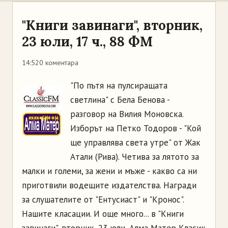
"Книги завинаги", вторник,
23 юли, 17 ч., 88 ФМ
14:52
0 коментара
"По пътя на пулсиращата
светлина" с Бела Бенова -
разговор на Вилия Моновска.
Изборът на Петко Тодоров - "Кой
ще управлява света утре" от Жак
Атали (Рива). Четива за лятото за
малки и големи, за жени и мъже - какво са ни
приготвили водещите издателства. Награди
за слушателите от "Ентусиаст" и "Кронос".
Нашите класации. И още много... в "Книги