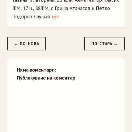
завинаги", вторник, 23 юли, Алма Матер Класик
ФМ, 17 ч., 88ФМ, с Гриша Атанасов и Петко
Тодоров. Слушай
тук
← ПО-НОВА
ПО-СТАРА →
Няма коментари:
Публикуване на коментар