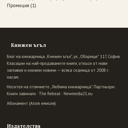
Промоция
(1)
Книжен ъгъл
Блог на книжарница „Книжен ъгъл", ул. „Оборище" 117, София.
Класации на най-продаваните книги, откъси от нови
заглавия и книжни новини — всяка седмица от 2008 г.
насам.
Носител на отличието „Любима книжарница". Партньори:
Книги завинаги
·
The Rebeat
·
Newmedia21.eu
Абонамент (Atom емисия)
Издателства