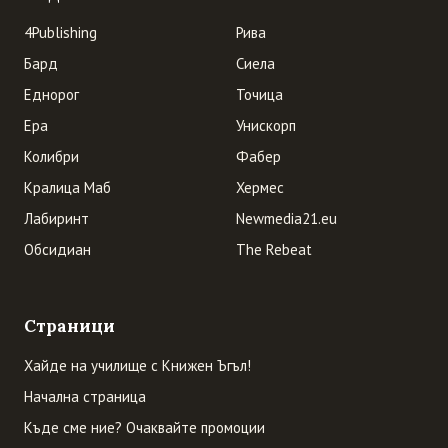
4Publishing
Рива
Бард
Сиела
Еднорог
Точица
Ера
Унискорп
Колибри
Фабер
Кралица Маб
Хермес
Лабиринт
Newmedia21.eu
Обсидиан
The Rebeat
Страници
Хайде на училище с Книжен Ъгъл!
Начална страница
Къде сме ние? Очаквайте промоции