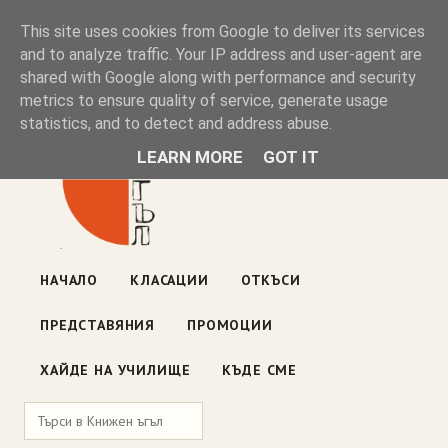
Книжен ъгъл
This site uses cookies from Google to deliver its services
and to analyze traffic. Your IP address and user-agent are
shared with Google along with performance and security
Блог на книжарницата — класации, откъси, нови книги
metrics to ensure quality of service, generate usage
ул. „Оборище" 117, София
· пон–пет 10:00–19:00 ·
statistics, and to detect and address abuse.
събота 10:00–16:00
LEARN MORE
GOT IT
НАЧАЛО
КЛАСАЦИИ
ОТКЪСИ
ПРЕДСТАВЯНИЯ
ПРОМОЦИИ
ХАЙДЕ НА УЧИЛИЩЕ
КЪДЕ СМЕ