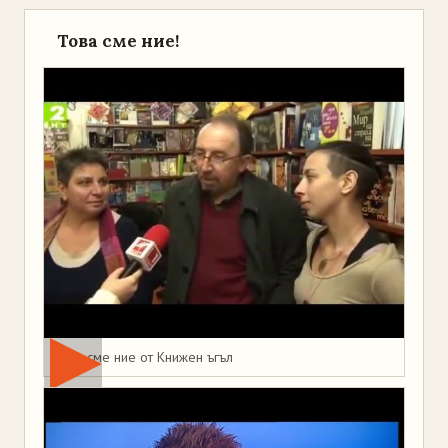
Това сме ние!
Това сме ние от Книжен ъгъл