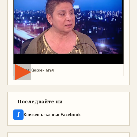
Мая от Книжен ъгъл
Последвайте ни
f
Книжен ъгъл във Facebook