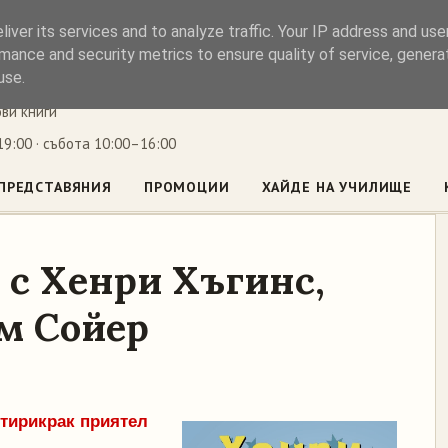
iver its services and to analyze traffic. Your IP address and us
ъл
mance and security metrics to ensure quality of service, gener
use.
ови книги
9:00 · събота 10:00–16:00
ПРЕДСТАВЯНИЯ
ПРОМОЦИИ
ХАЙДЕ НА УЧИЛИЩЕ
 с Хенри Хъгинс,
м Сойер
етирикрак приятел