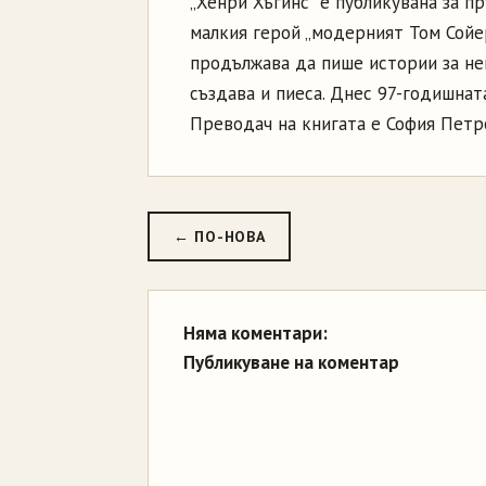
„Хенри Хъгинс” е публикувана за пр
малкия герой „модерният Том Сойер
продължава да пише истории за не
създава и пиеса. Днес 97-годишнат
Преводач на книгата е София Петр
← ПО-НОВА
Няма коментари:
Публикуване на коментар