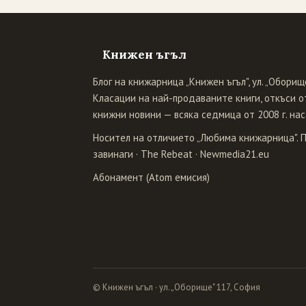
Книжен ъгъл
Блог на книжарница „Книжен ъгъл", ул. „Оборище
Класации на най-продаваните книги, откъси от
книжни новини — всяка седмица от 2008 г. нас
Носител на отличието „Любима книжарница". 
завинаги
·
The Rebeat
·
Newmedia21.eu
Абонамент (Atom емисия)
© Книжен ъгъл · ул. „Оборище" 117, София