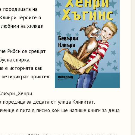
в поредицата на
Клиъри. Героите в
а любими на хиляди
уче Рибси се срещат
бусна спирка.
че е историята как
и четирикрак приятел
Клиъри „Хенри
та поредица за децата от улица Кликитат.
ченце я пита в писмо кой ще напише книги за деца