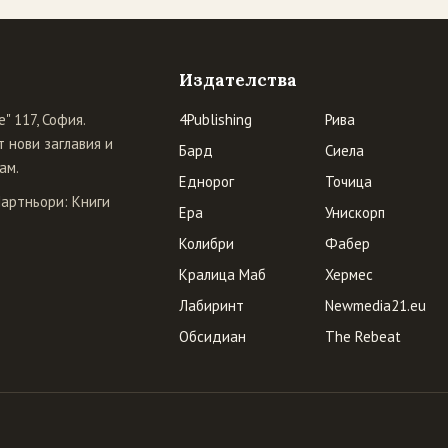
Издателства
" 117, София.
4Publishing
Рива
 нови заглавия и
Бард
Сиела
ам.
Еднорог
Точица
Партньори:
Книги
Ера
Унискорп
Колибри
Фабер
Кралица Маб
Хермес
Лабиринт
Newmedia21.eu
Обсидиан
The Rebeat