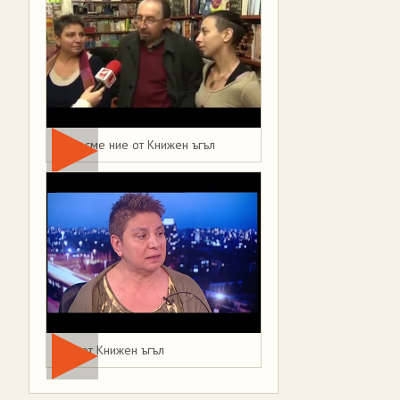
Това сме ние от Книжен ъгъл
Мая от Книжен ъгъл