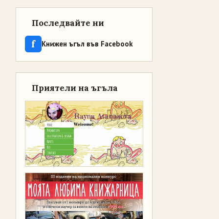
Последвайте ни
f
Книжен ъгъл във Facebook
Приятели на ъгъла