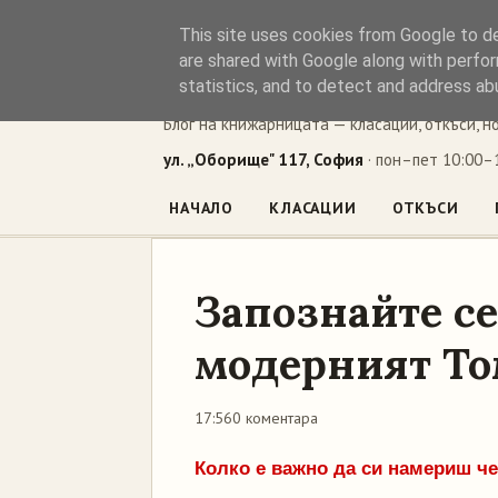
This site uses cookies from Google to del
Книжен ъг
are shared with Google along with perfor
statistics, and to detect and address ab
Блог на книжарницата — класации, откъси, н
ул. „Оборище" 117, София
· пон–пет 10:00–1
НАЧАЛО
КЛАСАЦИИ
ОТКЪСИ
Запознайте се
модерният То
17:56
0 коментара
Колко е важно да си намериш ч