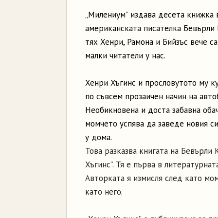
„Милениум” издава десета книжка 
американската писателка Бевърли 
тях Хенри, Рамона и Бийзъс вече с
малки читатели у нас.
Хенри Хъгинс и прословутото му к
по съвсем прозаичен начин на авто
Необикновена и доста забавна оба
момчето успява да заведе новия с
у дома.
Това разказва книгата на Бевърли 
Хъгинс”. Тя е първа в литературна
Авторката я измисля след като мом
като него.