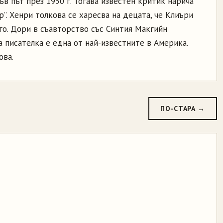
ъв път през 1950 г. Тогава известен критик нарича
”. Хенри толкова се харесва на децата, че Клиъри
го. Дори в съавторство със Синтия Макгийн
а писателка е една от най-известните в Америка.
ова.
ПО-СТАРА →