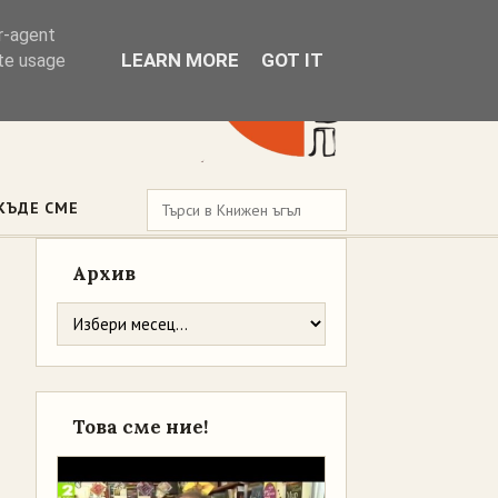
er-agent
LEARN MORE
GOT IT
ate usage
КЪДЕ СМЕ
Архив
Това сме ние!