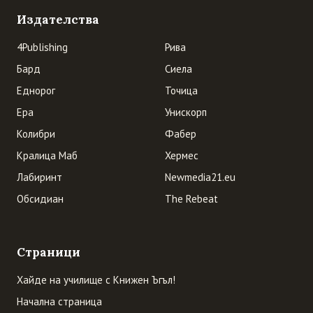
Издателства
4Publishing
Рива
Бард
Сиела
Еднорог
Точица
Ера
Унискорп
Колибри
Фабер
Кралица Маб
Хермес
Лабиринт
Newmedia21.eu
Обсидиан
The Rebeat
Страници
Хайде на училище с Книжен Ъгъл!
Начална страница