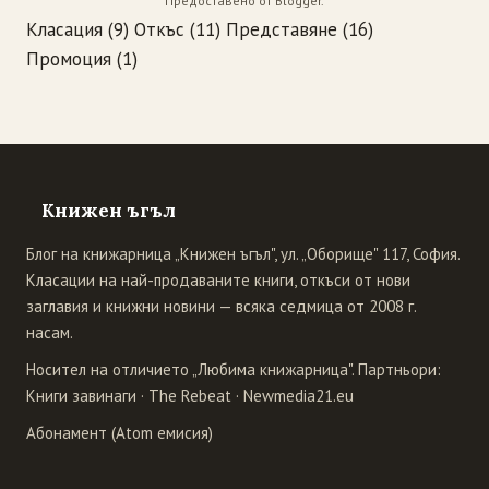
Предоставено от
Blogger
.
Класация
(9)
Откъс
(11)
Представяне
(16)
Промоция
(1)
Книжен ъгъл
Блог на книжарница „Книжен ъгъл", ул. „Оборище" 117, София.
Класации на най-продаваните книги, откъси от нови
заглавия и книжни новини — всяка седмица от 2008 г.
насам.
Носител на отличието „Любима книжарница". Партньори:
Книги завинаги
·
The Rebeat
·
Newmedia21.eu
Абонамент (Atom емисия)