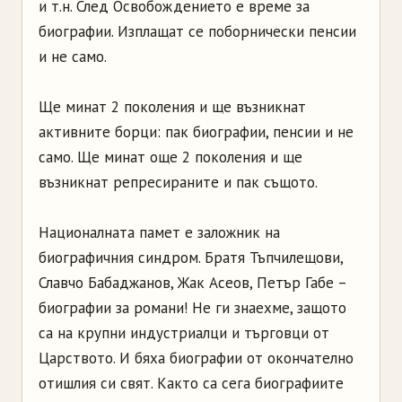
и т.н. След Освобождението е време за
биографии. Изплащат се поборнически пенсии
и не само.
Ще минат 2 поколения и ще възникнат
активните борци: пак биографии, пенсии и не
само. Ще минат още 2 поколения и ще
възникнат репресираните и пак същото.
Националната памет е заложник на
биографичния синдром. Братя Тъпчилещови,
Славчо Бабаджанов, Жак Асеов, Петър Габе –
биографии за романи! Не ги знаехме, защото
са на крупни индустриалци и търговци от
Царството. И бяха биографии от окончателно
отишлия си свят. Както са сега биографиите