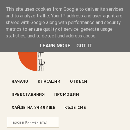
Книжен ъгъл
This site uses cookies from Google to deliver its services
and to analyze traffic. Your IP address and user-agent are
shared with Google along with performance and security
Блог на книжарницата — класации, откъси, нови книги
metrics to ensure quality of service, generate usage
ул. „Оборище" 117, София
· пон–пет 10:00–19:00 ·
statistics, and to detect and address abuse.
събота 10:00–16:00
LEARN MORE
GOT IT
НАЧАЛО
КЛАСАЦИИ
ОТКЪСИ
ПРЕДСТАВЯНИЯ
ПРОМОЦИИ
ХАЙДЕ НА УЧИЛИЩЕ
КЪДЕ СМЕ