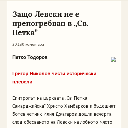
Защо Левски не е
препогребван в „Св.
Петка”
20:18
0 коментара
Петко Тодоров
Григор Николов чисти исторически
плевели
Епитропът на църквата „Св. Петка
Самарджийска” Христо Хамбарков и бъдещият
Ботев четник Илия Джагаров дошли вечерта
след обесването на Левски на лобното място