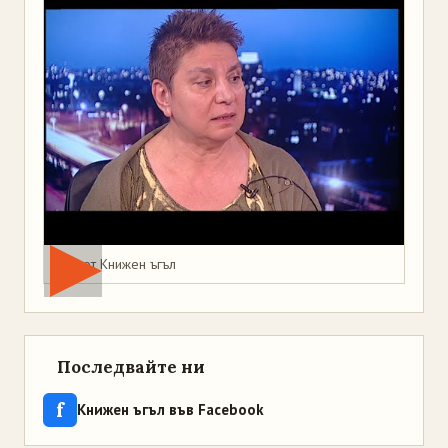
Мая от Книжен ъгъл
Последвайте ни
f
Книжен ъгъл във Facebook