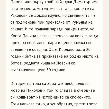
Паметници върху гроб на Хаджи Димитър има
на две места. Автентичността на костите на
Раковски се доказа научно, но съмненията, че
са подменени при пренасяне от Румъния не
секват. И те почнали заради разкритието, че
Коста Паница ползвал специалния ковчег за да
прекара нелегално пари и ценни книжа със
свещените останки. Още: Карлово води 20
години битка за признаване на родно място на
Ботев, родната къща на Левски се
възстановява цели 50 години...
Историята, това са хората е необявеното
мото на Николов и той го следва в очерците
си. Кошмарът на историците са спомените.
Този написал едно, друг обратно, трети трето