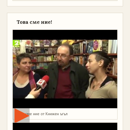
Това сме ние!
Това сме ние от Книжен ъгъл