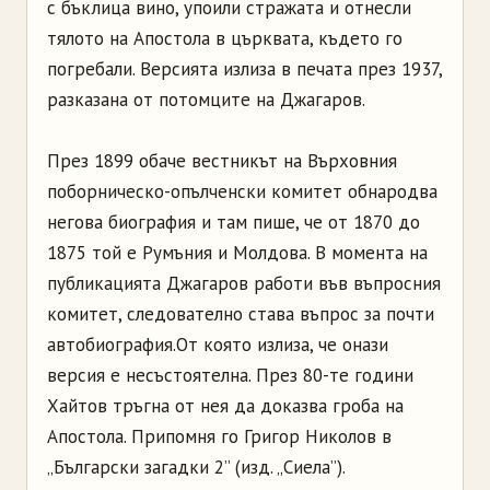
с бъклица вино, упоили стражата и отнесли
тялото на Апостола в църквата, където го
погребали. Версията излиза в печата през 1937,
разказана от потомците на Джагаров.
През 1899 обаче вестникът на Върховния
поборническо-опълченски комитет обнародва
негова биография и там пише, че от 1870 до
1875 той е Румъния и Молдова. В момента на
публикацията Джагаров работи във въпросния
комитет, следователно става въпрос за почти
автобиография.От която излиза, че онази
версия е несъстоятелна. През 80-те години
Хайтов тръгна от нея да доказва гроба на
Апостола. Припомня го Григор Николов в
„Български загадки 2” (изд. „Сиела”).