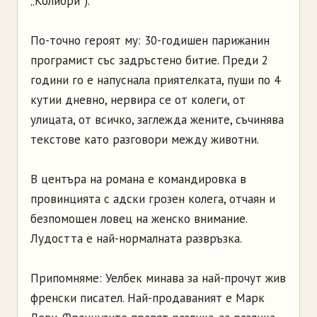
„Колибри”).
По-точно героят му: 30-годишен парижанин
програмист със задръстено битие. Преди 2
години го е напуснала приятелката, пуши по 4
кутии дневно, нервира се от колеги, от
улицата, от всичко, заглежда жените, съчинява
текстове като разговори между животни.
В центъра на романа е командировка в
провинцията с адски грозен колега, отчаян и
безпомощен ловец на женско внимание.
Лудостта е най-нормалната развръзка.
Припомняме: Уелбек минава за най-прочут жив
френски писател. Най-продаваният е Марк