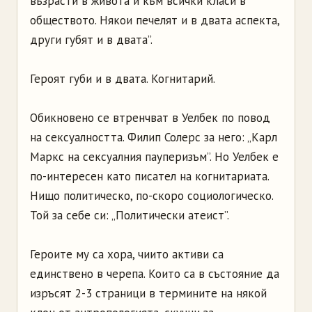
възрасти в живота и към всички класи в
обществото. Някои печелят и в двата аспекта,
други губят и в двата”.
Героят губи и в двата. Когнитарий.
Обикновено се втренчват в Уелбек по повод
на сексуалността. Филип Солерс за него: „Карл
Маркс на сексуалния пауперизъм”. Но Уелбек е
по-интересен като писател на когнитариата.
Нищо политическо, по-скоро социологическо.
Той за себе си: „Политически атеист”.
Героите му са хора, чиито активи са
единствено в черепа. Които са в състояние да
изръсят 2-3 страници в термините на някой