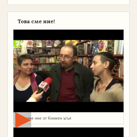
Това сме ние!
Това сме ние от Книжен ъгъл