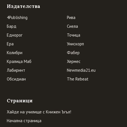
Издателства
4Publishing
Рива
Бард
Сиела
Еднорог
Точица
Ера
Унискорп
Колибри
Фабер
Кралица Маб
Хермес
Лабиринт
Newmedia21.eu
Обсидиан
The Rebeat
Страници
Хайде на училище с Книжен Ъгъл!
Начална страница