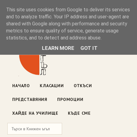
Книжен ъгъл
This site uses cookies from Google to deliver its services
and to analyze traffic. Your IP address and user-agent are
shared with Google along with performance and security
Блог на книжарницата — класации, откъси, нови книги
metrics to ensure quality of service, generate usage
ул. „Оборище" 117, София
· пон–пет 10:00–19:00 ·
statistics, and to detect and address abuse.
събота 10:00–16:00
LEARN MORE
GOT IT
НАЧАЛО
КЛАСАЦИИ
ОТКЪСИ
ПРЕДСТАВЯНИЯ
ПРОМОЦИИ
ХАЙДЕ НА УЧИЛИЩЕ
КЪДЕ СМЕ