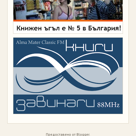
Предоставено от
Blogger
.