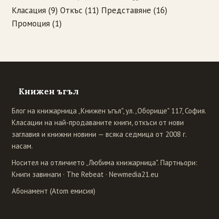
Класация
(9)
Откъс
(11)
Представяне
(16)
Промоция
(1)
Книжен ъгъл
Блог на книжарница „Книжен ъгъл", ул. „Оборище" 117, София.
Класации на най-продаваните книги, откъси от нови
заглавия и книжни новини — всяка седмица от 2008 г.
насам.
Носител на отличието „Любима книжарница". Партньори:
Книги завинаги
·
The Rebeat
·
Newmedia21.eu
Абонамент (Atom емисия)