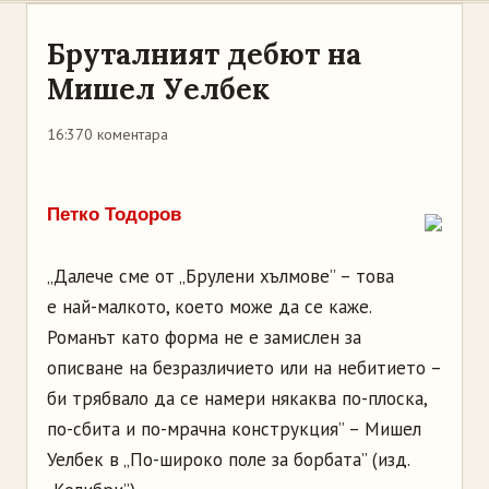
Бруталният дебют на
Мишел Уелбек
16:37
0 коментара
Петко Тодоров
„Далече сме от „Брулени хълмове” – това
е най-малкото, което може да се каже.
Романът като форма не е замислен за
описване на безразличието или на небитието –
би трябвало да се намери някаква по-плоска,
по-сбита и по-мрачна конструкция” – Мишел
Уелбек в „По-широко поле за борбата” (изд.