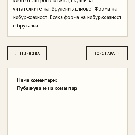
клон от антропологията, скучни за
читателките на „Брулени хълмове”. Форма на
небуржоазност. Всяка форма на небуржоазност
е брутална.
← ПО-НОВА
ПО-СТАРА →
Няма коментари:
Публикуване на коментар