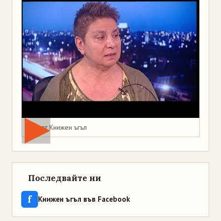
Мая от Книжен ъгъл
Последвайте ни
f
Книжен ъгъл във Facebook